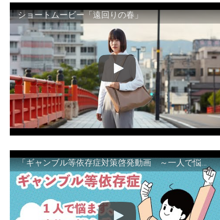
ショートムービー「遠回りの春」
「ギャンブル等依存症対策啓発動画 ～一人で悩まず、家族で悩まず、まず！相談機関へ～」