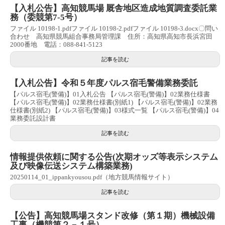
【入札公告】高知競馬場 厩舎地区造成地質調査委託業
務（委競第7-5号）
ファイル 10198-1.pdfファイル 10198-2.pdfファイル 10198-3.docx〇問い
合わせ 高知県競馬組合事務局管理課 住所：高知県高知市長浜宮田
2000番地 電話：088-841-5123
記事を読む
【入札公告】令和５年度パルス宿毛警備業務委託
【パルス宿毛(警備)】01入札公告 【パルス宿毛(警備)】02業務仕様書
【パルス宿毛(警備)】02業務仕様書(別紙1) 【パルス宿毛(警備)】02業務
仕様書(別紙2) 【パルス宿毛(警備)】03様式一覧 【パルス宿毛(警備)】04
業務委託設計書
記事を読む
情報提供依頼に関する公告(次期オッズ等表示システム
及び映像伝送システム構築業務)
20250114_01_ippankyousou.pdf（地方競馬情報サイト）
記事を読む
【公告】高知競馬場スタンド改修（第１期）機械設備
工事（機競第２－１号）