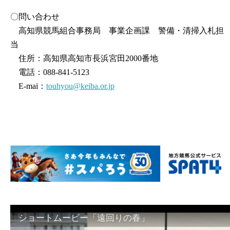
〇問い合わせ
高知県競馬組合事務局 事業企画課 警備・清掃入札担
当
住所：高知県高知市長浜宮田2000番地
電話：088-841-5123
E-mai：
touhyou@keiba.or.jp
ショートムービー「遠回りの春」