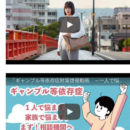
「ギャンブル等依存症対策啓発動画 ～一人で悩まず、家族で悩まず、まず！相談機関へ～」