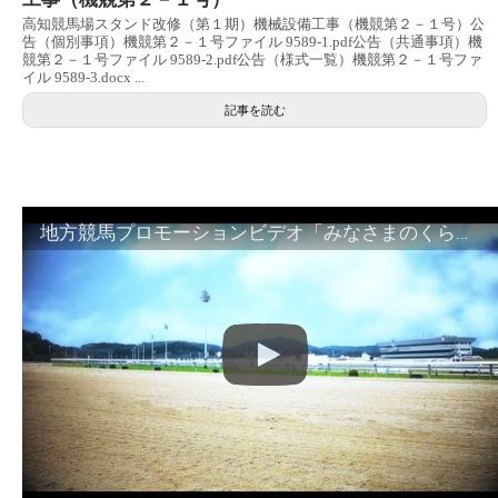
高知競馬場スタンド改修（第１期）機械設備工事（機競第２－１号）公
告（個別事項）機競第２－１号ファイル 9589-1.pdf公告（共通事項）機
競第２－１号ファイル 9589-2.pdf公告（様式一覧）機競第２－１号ファ
イル 9589-3.docx ...
記事を読む
地方競馬プロモーションビデオ「みなさまのくらしのために」30秒篇｜NAR公式