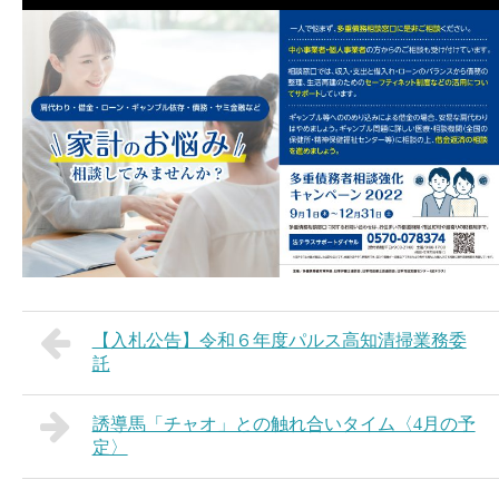
【入札公告】令和６年度パルス高知清掃業務委
託
誘導馬「チャオ」との触れ合いタイム〈4月の予
定〉