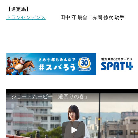
【選定馬】
トランセンデンス
田中 守 厩舎：赤岡 修次 騎手
ショートムービー「遠回りの春」