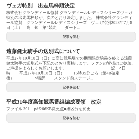
ヴェガ特別 出走馬枠順決定
株式会社グランディール協賛 グランディールレディスシリーズヴェガ
特別の出走馬枠順が、次のとおり決定しました。 株式会社グランディ
ール協賛 グランディールレディスシリーズ ヴェガ特別2023年7月8
日（土） 高 知 第4競走 ダート...
記事を読む
遠藤健太騎手の送別式について
平成27年10月18日（日）に高知競馬場での期間限定騎乗を終える遠藤
健太騎手の送別式を下記のとおり実施します。ファンの皆様のご参加、
ご声援をよろしくお願いします。 記 ○日
時 平成27年10月18日（日） 16時35分ごろ（第4R確定
後） ○場所 スタンド前ステージ...
記事を読む
平成31年度高知競馬番組編成要領 改定
ファイル 391-1.pdf266KB変更点■級区分を変更
記事を読む