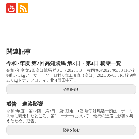
関連記事
令和7年度 第2回高知競馬 第3日・第4日 騎乗一覧
令和7年度 第2回高知競馬 第3日（2025.5.3） 赤岡修次2025/05/03 1R7枠
8番 57.0kgアーサーテソーロ牡 6歳工藤真（高知）2025/05/03 7R8枠 9番
55.0kgドナアフロディテ牝 4歳田中守...
記事を読む
戒告 進路影響
令和5年度 第12回 第3日 第9競走 1番 騎手妹尾浩一朗は、デロリ
ス号に騎乗したところ、第3コーナーにおいて、他馬の進路に影響を与
えたため、戒告。
記事を読む