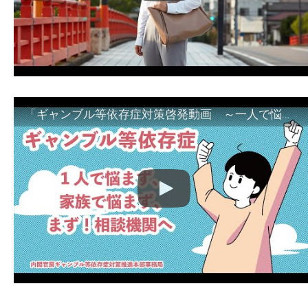
「ギャンブル等依存症対策啓発動画 ～一人で悩まず、家族で悩まず、まず！相談機関へ～」