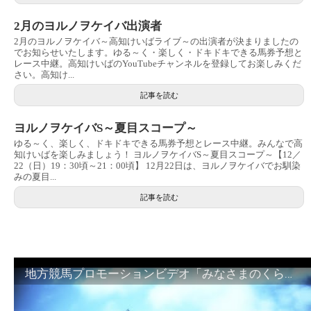
2月のヨルノヲケイバ出演者
2月のヨルノヲケイバ～高知けいばライブ～の出演者が決まりましたの
でお知らせいたします。ゆる～く・楽しく・ドキドキできる馬券予想と
レース中継。高知けいばのYouTubeチャンネルを登録してお楽しみくだ
さい。高知け...
記事を読む
ヨルノヲケイバS～夏目スコープ～
ゆる～く、楽しく、ドキドキできる馬券予想とレース中継。みんなで高
知けいばを楽しみましょう！ ヨルノヲケイバS～夏目スコープ～【12／
22（日）19：30頃～21：00頃】 12月22日は、ヨルノヲケイバでお馴染
みの夏目...
記事を読む
地方競馬プロモーションビデオ「みなさまのくらしのために」30秒篇｜NAR公式