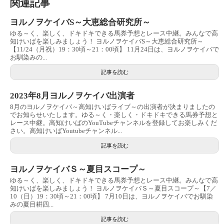
関連記事
ヨルノヲケイバS～大恵総合研究所～
ゆる～く、楽しく、ドキドキできる馬券予想とレース中継。みんなで高
知けいばを楽しみましょう！ ヨルノヲケイバS～大恵総合研究所～
【11/24（月祝）19：30頃～21：00頃】 11月24日は、ヨルノヲケイバで
お馴染みの...
記事を読む
2023年8月ヨルノヲケイバ出演者
8月のヨルノヲケイバ～高知けいばライブ～の出演者が決まりましたの
でお知らせいたします。ゆる～く・楽しく・ドキドキできる馬券予想と
レース中継。高知けいばのYouTubeチャンネルを登録してお楽しみくだ
さい。高知けいばYoutubeチャンネル...
記事を読む
ヨルノヲケイバＳ～夏目スコープ～
ゆる～く、楽しく、ドキドキできる馬券予想とレース中継。みんなで高
知けいばを楽しみましょう！ ヨルノヲケイバＳ～夏目スコープ～【7／
10（日）19：30頃～21：00頃】 7月10日は、ヨルノヲケイバでお馴染
みの夏目耕四...
記事を読む