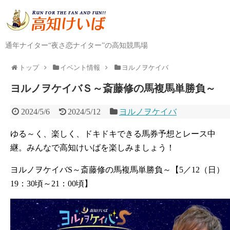
通年ナイター“夜さ恋ナイター”の高知競馬場
トップ
イベント情報
ヨルノヲケイバ
ヨルノヲケイバＳ～斎藤修の馬複馬単勝負～
2024/5/6
2024/5/12
ヨルノヲケイバ
ゆる～く、楽しく、ドキドキできる馬券予想とレース中
継。みんなで高知けいばを楽しみましょう！
ヨルノヲケイバS～斎藤修の馬複馬単勝負～【5／12（日）
19：30頃～21：00頃】