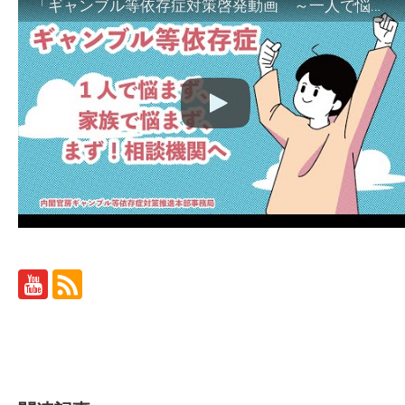
「ギャンブル等依存症対策啓発動画 ～一人で悩まず、家族で悩まず、まず！相談機関へ～」