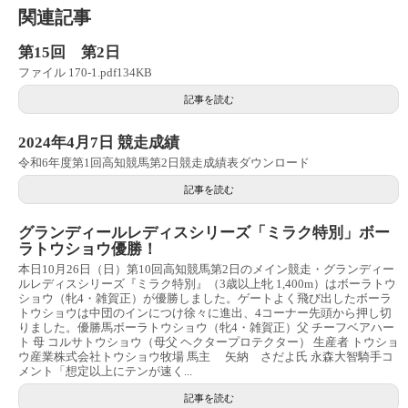
関連記事
第15回 第2日
ファイル 170-1.pdf134KB
記事を読む
2024年4月7日 競走成績
令和6年度第1回高知競馬第2日競走成績表ダウンロード
記事を読む
グランディールレディスシリーズ「ミラク特別」ボー
ラトウショウ優勝！
本日10月26日（日）第10回高知競馬第2日のメイン競走・グランディー
ルレディスシリーズ『ミラク特別』（3歳以上牝 1,400m）はボーラトウ
ショウ（牝4・雑賀正）が優勝しました。ゲートよく飛び出したボーラ
トウショウは中団のインにつけ徐々に進出、4コーナー先頭から押し切
りました。優勝馬ボーラトウショウ（牝4・雑賀正）父 チーフベアハー
ト 母 コルサトウショウ（母父 ヘクタープロテクター） 生産者 トウショ
ウ産業株式会社トウショウ牧場 馬主 矢納 さだよ氏 永森大智騎手コ
メント「想定以上にテンが速く...
記事を読む