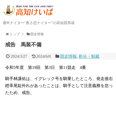
通年ナイター“夜さ恋ナイター”の高知競馬場
トップ
競走情報
戒告 馬装不備
2024/3/27
2024/6/8
競走情報
,
処分・制裁
令和5年度 第19回 第3日 第11競走 4番
騎手林謙佑は、イグレック号を騎乗したところ、発走後右
鐙革尾錠外れがあったことは、騎手として注意義務を怠っ
たため、戒告。