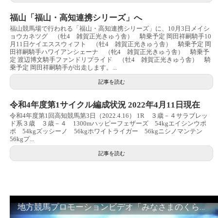
福山「福山・高知連携シリーズ」へ
福山競馬場で行われる「福山・高知連携シリーズ」に、10月3日メイシ
ョウカネツグ （牡4 雑賀正光きゅう舎） 騎乗予定 岡田祥嗣騎手10
月11日ケイエススウィフト （牡4 雑賀正光きゅう舎） 騎乗予定 岡
田祥嗣騎手ハワイアンシェーナ （牝4 雑賀正光きゅう舎） 騎乗予
定 渡辺博文騎手ファンドリプライド （牡4 雑賀正光きゅう舎） 騎
乗予定 岡田祥嗣騎手が出走します。...
記事を読む
令和4年度第1サイクル編成状況 2022年4月11日現在
令和4年度第1回高知競馬第3日（2022.4.16） 1R ３歳－４サラブレッ
ド系３歳 ３歳－４ 1300mハッピーフェザーズ 54kgエイシンウポ
ポ 54kgズッシーノ 56kgホワイトライガー 56kgニシノマンテン
56kgプ...
記事を読む
地方競馬プロモーションビデオ「みなさまのくらしのために」30秒篇｜NAR公式