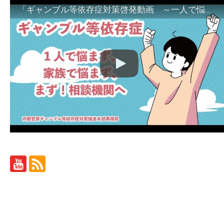
「ギャンブル等依存症対策啓発動画 ～一人で悩まず、家族で悩まず、まず！相談機関へ～」