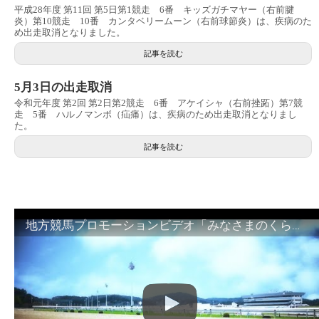
平成28年度 第11回 第5日第1競走 6番 キッズガチマヤー（右前腱
炎）第10競走 10番 カンタベリームーン（右前球節炎）は、疾病のた
め出走取消となりました。
記事を読む
5月3日の出走取消
令和元年度 第2回 第2日第2競走 6番 アケイシャ（右前挫跖）第7競
走 5番 ハルノマンボ（疝痛）は、疾病のため出走取消となりまし
た。
記事を読む
地方競馬プロモーションビデオ「みなさまのくらしのために」30秒篇｜NAR公式