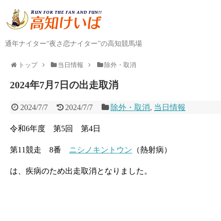
通年ナイター“夜さ恋ナイター”の高知競馬場
トップ
当日情報
除外・取消
2024年7月7日の出走取消
2024/7/7
2024/7/7
除外・取消
,
当日情報
令和6年度 第5回 第4日
第11競走 8番
ニシノキントウン
（熱射病）
は、疾病のため出走取消となりました。