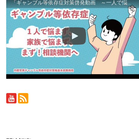
「ギャンブル等依存症対策啓発動画 ～一人で悩まず、家族で悩まず、まず！相談機関へ～」