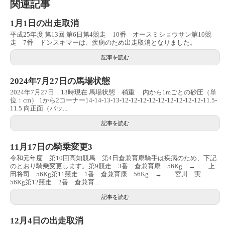
関連記事
1月1日の出走取消
平成25年度 第13回 第6日第4競走 10番 オースミショウサン第10競
走 7番 ドンスキマーは、疾病のため出走取消となりました。
記事を読む
2024年7月27日の馬場状態
2024年7月27日 13時現在 馬場状態 稍重 内から1mごとの砂圧（単
位：cm） 1から2コーナー14-14-13-13-12-12-12-12-12-12-12-12-12-11.5-
11.5 向正面（バッ...
記事を読む
11月17日の騎乗変更3
令和元年度 第10回高知競馬 第4日倉兼育康騎手は疾病のため、下記
のとおり騎乗変更します。第9競走 3番 倉兼育康 56Kg → 上
田将司 56Kg第11競走 1番 倉兼育康 56Kg → 宮川 実
56Kg第12競走 2番 倉兼育...
記事を読む
12月4日の出走取消