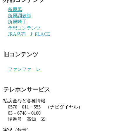
所属馬
所属調教師
所属騎手
予想コンテンツ
JRA発売 J−PLACE
旧コンテンツ
ファンファーレ
テレホンサービス
払戻金など各種情報
0570－011－555 （ナビダイヤル）
03－6748－0100
場番号 高知 55
実況（録音）