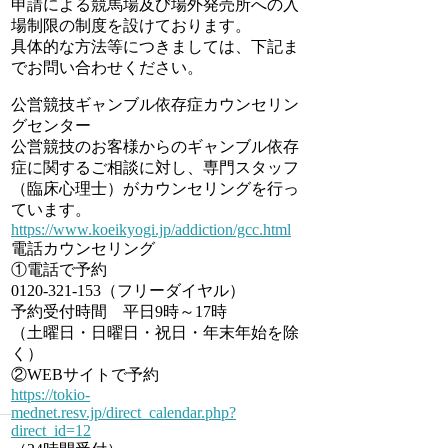
申請による競馬場及び場外発売所への入
場制限の制度を設けております。
具体的な方法等につきましては、下記ま
でお問い合わせください。
公営競技ギャンブル依存症カウンセリン
グセンター
公営競技のお客様からのギャンブル依存
症に関するご相談に対し、専門スタッフ
（臨床心理士）がカウンセリングを行っ
ています。
https://www.koeikyogi.jp/addiction/gcc.html
電話カウンセリング
①電話で予約
0120-321-153（フリーダイヤル）
予約受付時間 平日9時～17時
（土曜日・日曜日・祝日・年末年始を除
く）
②WEBサイトで予約
https://tokio-
mednet.resv.jp/direct_calendar.php?
direct_id=12