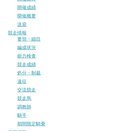
開催成績
開催概要
送迎
競走情報
要領・細目
編成状況
能力検査
競走成績
処分・制裁
遠征
交流競走
競走馬
調教師
騎手
期間限定騎乗