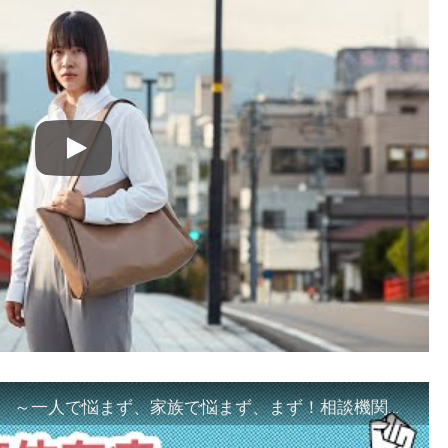
「ギャンブル等依存症対策啓発動画 ～一人で悩まず、家族で悩まず、まず！相談機関へ～」