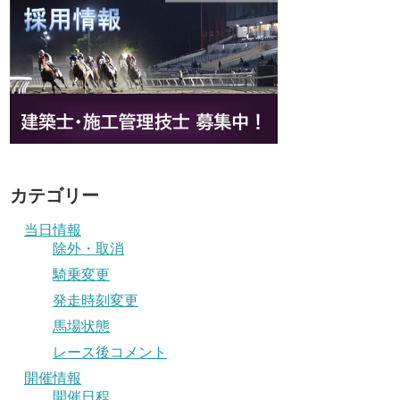
カテゴリー
当日情報
除外・取消
騎乗変更
発走時刻変更
馬場状態
レース後コメント
開催情報
開催日程