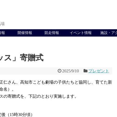
馬場
情報
開催情報
競走情報
イベント情報
施設・ア
ッス」寄贈式
2025/9/10
プレゼント
正仁さん、高知市こども劇場の子供たちと協同し、育てた新
命名）。
スの寄贈式を、下記のとおり実施します。
後（15時30分頃）