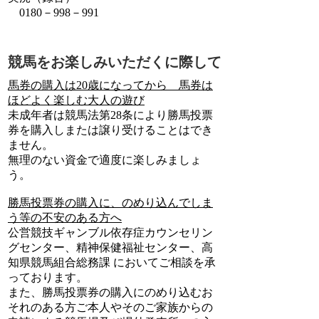
0180－998－991
競馬をお楽しみいただくに際して
馬券の購入は20歳になってから 馬券は
ほどよく楽しむ大人の遊び
未成年者は競馬法第28条により勝馬投票
券を購入しまたは譲り受けることはでき
ません。
無理のない資金で適度に楽しみましょ
う。
勝馬投票券の購入に、のめり込んでしま
う等の不安のある方へ
公営競技ギャンブル依存症カウンセリン
グセンター、精神保健福祉センター、高
知県競馬組合総務課 においてご相談を承
っております。
また、勝馬投票券の購入にのめり込むお
それのある方ご本人やそのご家族からの