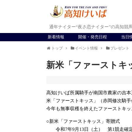
通年ナイター“夜さ恋ナイター”の高知競
新着情報
開催・発売日程
当日
トップ
イベント情報
プレゼント
新米「ファーストキ
高知けいば所属騎手が南国市農家の吉本
米「ファーストキッス」（赤岡修次騎手
今年も無事収穫を終えたファーストキッ
○新米「ファーストキッス」寄贈式
令和7年9月13日（土） 第1競走確定