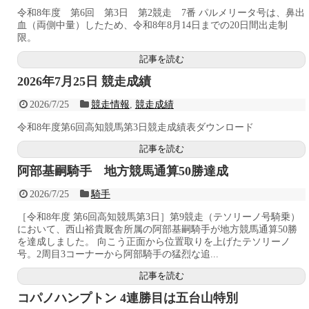
令和8年度 第6回 第3日 第2競走 7番 パルメリータ号は、鼻出
血（両側中量）したため、令和8年8月14日までの20日間出走制
限。
記事を読む
2026年7月25日 競走成績
2026/7/25
競走情報
,
競走成績
令和8年度第6回高知競馬第3日競走成績表ダウンロード
記事を読む
阿部基嗣騎手 地方競馬通算50勝達成
2026/7/25
騎手
［令和8年度 第6回高知競馬第3日］第9競走（テソリーノ号騎乗）
において、西山裕貴厩舎所属の阿部基嗣騎手が地方競馬通算50勝
を達成しました。 向こう正面から位置取りを上げたテソリーノ
号。2周目3コーナーから阿部騎手の猛烈な追...
記事を読む
コパノハンプトン 4連勝目は五台山特別