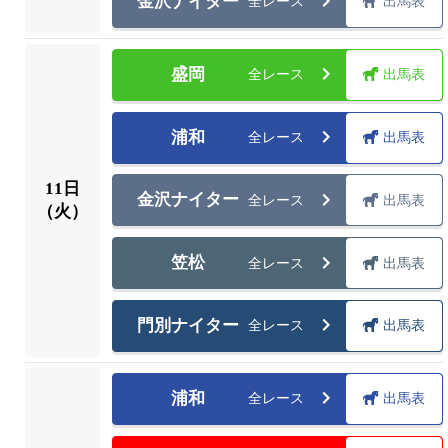
金沢ナイター
全レース
出馬表
盛岡
全レース
出馬表
浦和
全レース
出馬表
11
日
金沢ナイター
全レース
出馬表
（火）
笠松
全レース
出馬表
門別ナイター
全レース
出馬表
浦和
全レース
出馬表