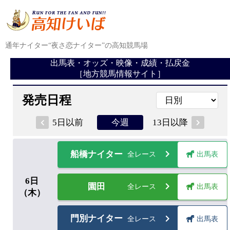
通年ナイター“夜さ恋ナイター”の高知競馬場
出馬表・オッズ・映像・成績・払戻金
［地方競馬情報サイト］
発売日程
5日以前
13日以降
今週
船橋ナイター
全レース
出馬表
6
日
園田
全レース
出馬表
（木）
門別ナイター
全レース
出馬表