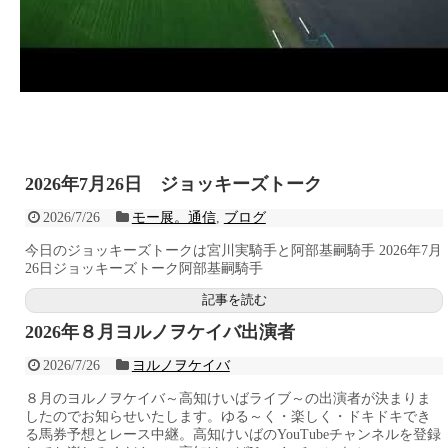
2026年7月26日 ジョッキーズトーク
2026/7/26
モー展。通信
,
ブログ
今日のジョッキーズトークは宮川実騎手と阿部基嗣騎手 2026年7月
26日ジョッキーズトーク阿部基嗣騎手
記事を読む
2026年８月ヨルノヲケイバ出演者
2026/7/26
ヨルノヲケイバ
８月のヨルノヲケイバ～高知けいばライブ～の出演者が決まりま
したのでお知らせいたします。ゆる～く・楽しく・ドキドキでき
る馬券予想とレース中継。高知けいばのYouTubeチャンネルを登録