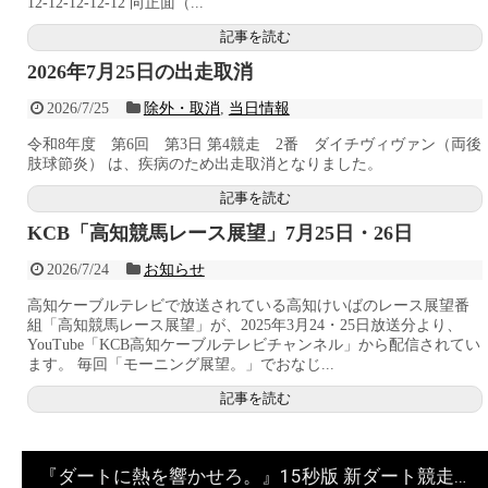
12-12-12-12-12 向正面（...
記事を読む
2026年7月25日の出走取消
2026/7/25
除外・取消
,
当日情報
令和8年度 第6回 第3日 第4競走 2番 ダイチヴィヴァン（両後
肢球節炎） は、疾病のため出走取消となりました。
記事を読む
KCB「高知競馬レース展望」7月25日・26日
2026/7/24
お知らせ
高知ケーブルテレビで放送されている高知けいばのレース展望番
組「高知競馬レース展望」が、2025年3月24・25日放送分より、
YouTube「KCB高知ケーブルテレビチャンネル」から配信されてい
ます。 毎回「モーニング展望。」でおなじ...
記事を読む
『ダートに熱を響かせろ。』15秒版 新ダート競走体系 プロモーションムービー