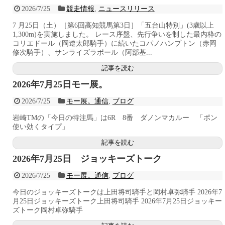
2026/7/25
競走情報
,
ニュースリリース
7 月25日（土）［第6回高知競馬第3日］「五台山特別」(3歳以上
1,300m)を実施しました。 レース序盤、先行争いを制した最内枠の
コリエドール（岡遼太郎騎手）に続いたコパノハンプトン（赤岡
修次騎手）、サンライズラポール（阿部基...
記事を読む
2026年7月25日モー展。
2026/7/25
モー展。通信
,
ブログ
岩崎TMの「今日の特注馬」は6R 8番 ダノンマカルー 「ポン
使い効くタイプ」
記事を読む
2026年7月25日 ジョッキーズトーク
2026/7/25
モー展。通信
,
ブログ
今日のジョッキーズトークは上田将司騎手と岡村卓弥騎手 2026年7
月25日ジョッキーズトーク上田将司騎手 2026年7月25日ジョッキー
ズトーク岡村卓弥騎手