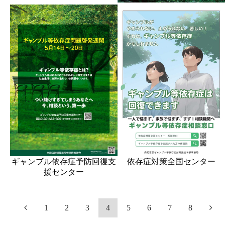
ギャンブル依存症予防回復支
依存症対策全国センター
援センター
1
2
3
4
5
6
7
8