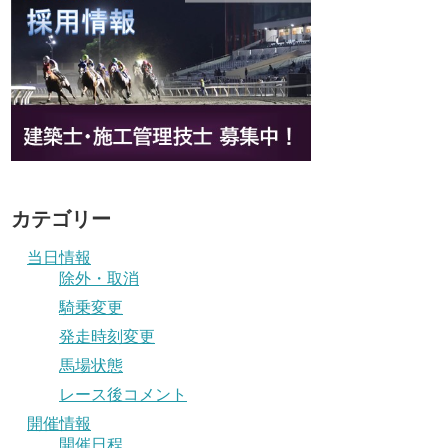
カテゴリー
当日情報
除外・取消
騎乗変更
発走時刻変更
馬場状態
レース後コメント
開催情報
開催日程