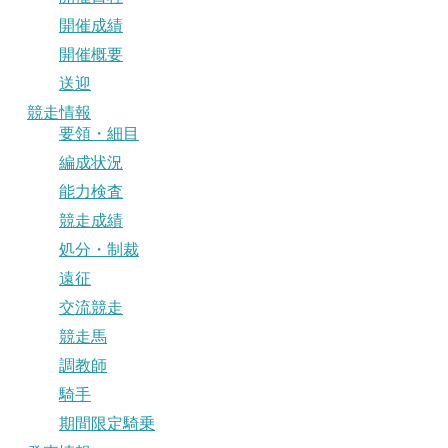
開催成績
開催概要
送迎
競走情報
要領・細目
編成状況
能力検査
競走成績
処分・制裁
遠征
交流競走
競走馬
調教師
騎手
期間限定騎乗