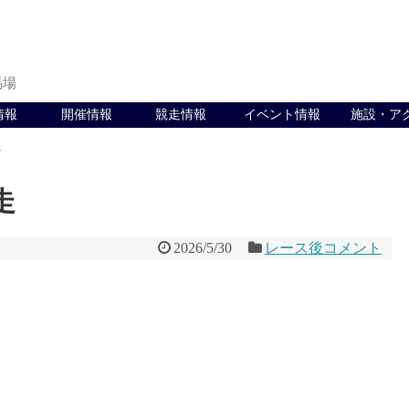
馬場
情報
開催情報
競走情報
イベント情報
施設・ア
ト
走
2026/5/30
レース後コメント