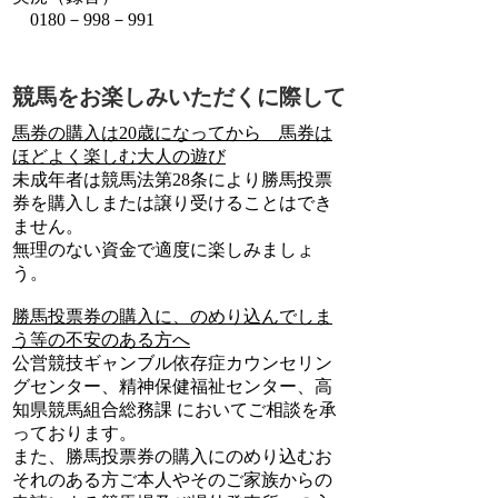
0180－998－991
競馬をお楽しみいただくに際して
馬券の購入は20歳になってから 馬券は
ほどよく楽しむ大人の遊び
未成年者は競馬法第28条により勝馬投票
券を購入しまたは譲り受けることはでき
ません。
無理のない資金で適度に楽しみましょ
う。
勝馬投票券の購入に、のめり込んでしま
う等の不安のある方へ
公営競技ギャンブル依存症カウンセリン
グセンター、精神保健福祉センター、高
知県競馬組合総務課 においてご相談を承
っております。
また、勝馬投票券の購入にのめり込むお
それのある方ご本人やそのご家族からの