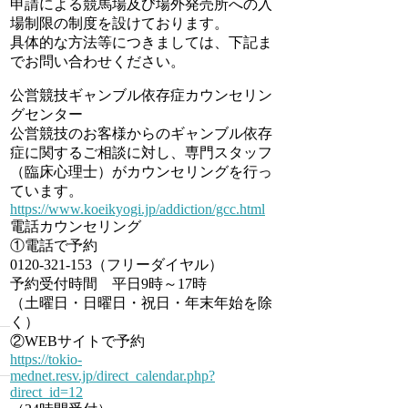
申請による競馬場及び場外発売所への入
場制限の制度を設けております。
具体的な方法等につきましては、下記ま
でお問い合わせください。
公営競技ギャンブル依存症カウンセリン
グセンター
公営競技のお客様からのギャンブル依存
症に関するご相談に対し、専門スタッフ
（臨床心理士）がカウンセリングを行っ
ています。
https://www.koeikyogi.jp/addiction/gcc.html
電話カウンセリング
①電話で予約
0120-321-153（フリーダイヤル）
予約受付時間 平日9時～17時
（土曜日・日曜日・祝日・年末年始を除
く）
②WEBサイトで予約
https://tokio-
mednet.resv.jp/direct_calendar.php?
direct_id=12