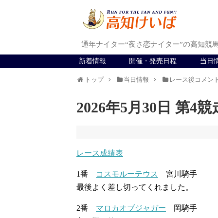
通年ナイター“夜さ恋ナイター”の高知競
新着情報
開催・発売日程
当日
トップ
当日情報
レース後コメン
2026年5月30日 第4競
レース成績表
1番
コスモルーテウス
宮川騎手
最後よく差し切ってくれました。
2番
マロカオブジャガー
岡騎手