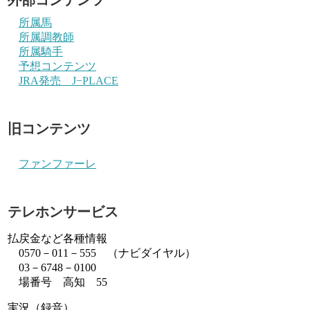
所属馬
所属調教師
所属騎手
予想コンテンツ
JRA発売 J−PLACE
旧コンテンツ
ファンファーレ
テレホンサービス
払戻金など各種情報
0570－011－555 （ナビダイヤル）
03－6748－0100
場番号 高知 55
実況（録音）