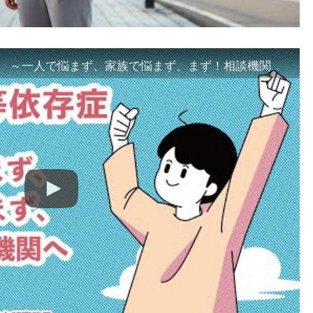
「ギャンブル等依存症対策啓発動画 ～一人で悩まず、家族で悩まず、まず！相談機関へ～」