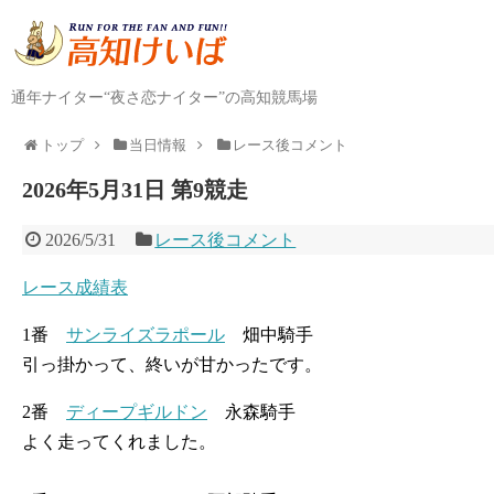
通年ナイター“夜さ恋ナイター”の高知競馬場
トップ
当日情報
レース後コメント
2026年5月31日 第9競走
2026/5/31
レース後コメント
レース成績表
1番
サンライズラポール
畑中騎手
引っ掛かって、終いが甘かったです。
2番
ディープギルドン
永森騎手
よく走ってくれました。