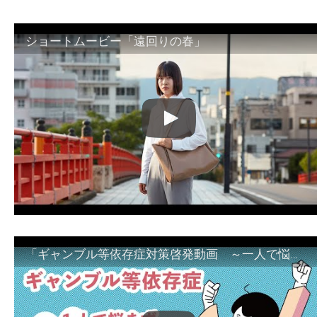
ショートムービー「遠回りの春」
「ギャンブル等依存症対策啓発動画 ～一人で悩まず、家族で悩まず、まず！相談機関へ～」