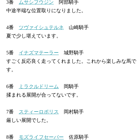
3番
ムサシフウジン
阿部騎手
中途半端な位置取りになりました。
4番
ツヴァイシュテルネ
山崎騎手
夏で少し堪えています。
5番
イナズマテーラー
城野騎手
すごく反応良く走ってくれました。これから楽しみな馬で
す。
6番
ミラクルドリーム
岡騎手
揉まれる展開が合ってないです。
7番
スティーロポリス
岡村騎手
厳しい展開でした。
8番
モズライフセーバー
佐原騎手