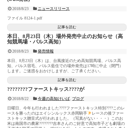
2018/8/23
ニュースリリース
ファイル 8124-1.pdf
記事を読む
本日、8月23日（木）場外発売中止のお知らせ（高
知競馬場・パルス高知）
2018/8/23
発売情報
本日、8月23日（木）は、台風接近のため高知競馬場、パルス高
知、パルス宿毛、パルス藍住での場外発売は17時に中止（閉門）
します。ご迷惑をおかけしますが、ご了承ください。
記事を読む
????????ファーストキッス????が
2018/8/22
今週の高知けいば
,
ブログ
日曜日、今年も行われました????ファーストキッス特別????このレ
ースを勝ったのはエイシンルックス赤岡騎手
レースの後ファー
ストキッス贈呈式が行われました。（写真がない・・・）このお
米は南国市の農家????‍????吉本さんのご好意で高知市子ども劇場の