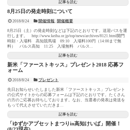
記事を読む
8月25日の発走時刻について
2018/8/24
開催情報
,
開催概要
8月25日（土）の発走時刻などは下記のとおりです。送迎バスを運
行します。 http://www.keiba.or.jp/top/news/archives/8121.html開門
時刻・入場料 高知競馬場 09:10 入場料100円（14:00まで無
料） パルス高知 11:25 入場無料 パルス...
記事を読む
新米「ファーストキッス」プレゼント2018 応募フ
ォーム
2018/8/24
プレゼント
先日お知らせいたしました新米「ファーストキッス」プレゼント
の公式サイトからの応募フォームは下記のとおりです。たくさん
の方のご応募お待ちしております。なお、当選者の発表は発送を
もって代えさせていただきま...
記事を読む
「ゆずかアプセットまつりin高知けいば」開催！
(8/23現在)