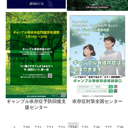
ギャンブル依存症予防回復支
依存症対策全国センター
援センター
720
721
722
723
724
725
726
727
728