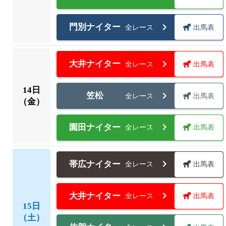
門別ナイター
全レース
出馬表
大井ナイター
全レース
出馬表
14
日
笠松
全レース
出馬表
（金）
園田ナイター
全レース
出馬表
帯広ナイター
全レース
出馬表
大井ナイター
全レース
出馬表
15
日
（土）