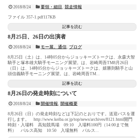
2018/8/24
要領・細目
,
競走情報
ファイル 357-1.pdf117KB
記事を読む
8月25日、26日の出演者
2018/8/24
モー展。通信
,
ブログ
8月25日（土）は、14時05分からジョッキーズトークは、永森大智
騎手と塚本雄大騎手モーニング展望。は、岩崎周吾TM8月26日
（日）は、14時05分からジョッキーズトークは、嬉勝則騎手と山
頭信義騎手モーニング展望。は、岩崎周吾TM...
記事を読む
8月26日の発走時刻について
2018/8/24
開催情報
,
開催概要
8月26日（日）の発走時刻などは下記のとおりです。送迎バスを運
行します。 http://www.keiba.or.jp/top/news/archives/8121.html開門
時刻・入場料 高知競馬場 09:10 入場料100円（14:00まで無
料） パルス高知 10:50 入場無料 パルス...