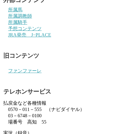
所属馬
所属調教師
所属騎手
予想コンテンツ
JRA発売 J−PLACE
旧コンテンツ
ファンファーレ
テレホンサービス
払戻金など各種情報
0570－011－555 （ナビダイヤル）
03－6748－0100
場番号 高知 55
実況（録音）