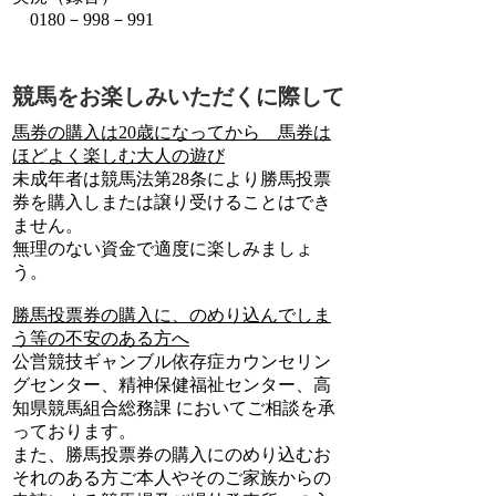
0180－998－991
競馬をお楽しみいただくに際して
馬券の購入は20歳になってから 馬券は
ほどよく楽しむ大人の遊び
未成年者は競馬法第28条により勝馬投票
券を購入しまたは譲り受けることはでき
ません。
無理のない資金で適度に楽しみましょ
う。
勝馬投票券の購入に、のめり込んでしま
う等の不安のある方へ
公営競技ギャンブル依存症カウンセリン
グセンター、精神保健福祉センター、高
知県競馬組合総務課 においてご相談を承
っております。
また、勝馬投票券の購入にのめり込むお
それのある方ご本人やそのご家族からの