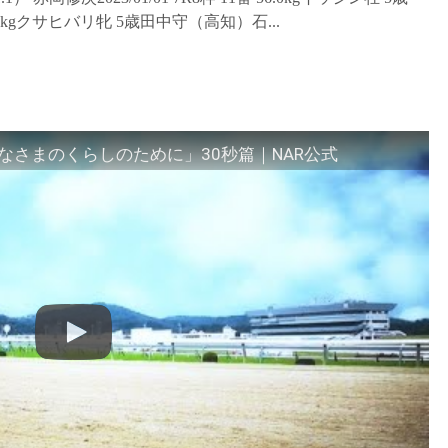
54.0kgクサヒバリ牝 5歳田中守（高知）石...
さまのくらしのために」30秒篇｜NAR公式