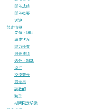
開催成績
開催概要
送迎
競走情報
要領・細目
編成状況
能力検査
競走成績
処分・制裁
遠征
交流競走
競走馬
調教師
騎手
期間限定騎乗