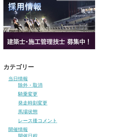
カテゴリー
当日情報
除外・取消
騎乗変更
発走時刻変更
馬場状態
レース後コメント
開催情報
開催日程