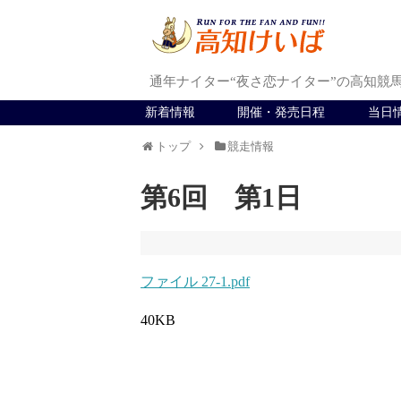
通年ナイター“夜さ恋ナイター”の高知競
新着情報
開催・発売日程
当日
トップ
競走情報
第6回 第1日
ファイル 27-1.pdf
40KB