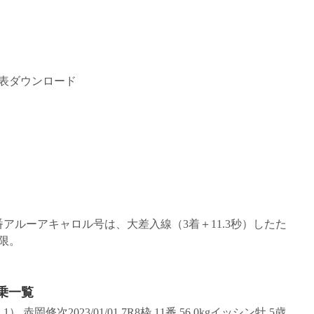
績表ダウンロード
番アルーアキャロル号は、大差入線（3着＋11.3秒）したた
制限。
騎乗一覧
） 赤岡修次2023/01/01 7R8枠 11番 56.0kgイッシン牡 5歳