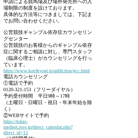
申請による競馬場及び場外発売所への入
場制限の制度を設けております。
具体的な方法等につきましては、下記ま
でお問い合わせください。
公営競技ギャンブル依存症カウンセリン
グセンター
公営競技のお客様からのギャンブル依存
症に関するご相談に対し、専門スタッフ
（臨床心理士）がカウンセリングを行っ
ています。
https://www.koeikyogi.jp/addiction/gcc.html
電話カウンセリング
①電話で予約
0120-321-153（フリーダイヤル）
予約受付時間 平日9時～17時
（土曜日・日曜日・祝日・年末年始を除
く）
②WEBサイトで予約
https://tokio-
mednet.resv.jp/direct_calendar.php?
direct_id=12