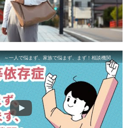
「ギャンブル等依存症対策啓発動画 ～一人で悩まず、家族で悩まず、まず！相談機関へ～」