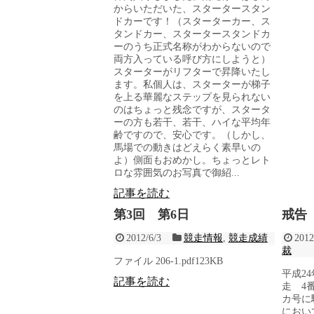
からいただいた、スタータースタン
ドカーです！（スターターカー、ス
タンドカー、スタータースタンドカ
ーのうち正式名称がわからないので
両方入っている呼び方にしようと）
スターターがリフターで昇降いたし
ます。私個人は、スターターが梯子
を上る華麗なステップを見られない
のはちょっと残念ですが、スタータ
ーの方も若干、若干、ハイな平均年
齢ですので、安心です。（しかし、
馬場での動きはどえらく素早いの
よ）側面もおめかし。ちょっとレト
ロな雰囲気のお写真で御紹...
記事を読む
第3回 第6日
戒告
2012/6/3
競走情報
,
競走成績
2012
裁
ファイル 206-1.pdf123KB
平成2
記事を読む
走 4
カ号に
におい