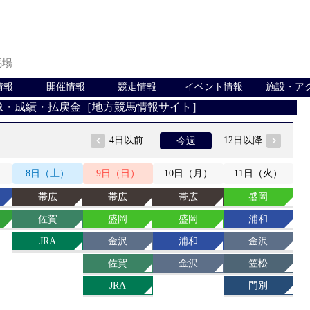
馬場
情報
開催情報
競走情報
イベント情報
施設・ア
像・成績・払戻金［地方競馬情報サイト］
4日以前
12日以降
今週
8
日
（土）
9
日
（日）
10
日
（月）
11
日
（火）
帯広
帯広
帯広
盛岡
佐賀
盛岡
盛岡
浦和
JRA
金沢
浦和
金沢
佐賀
金沢
笠松
JRA
門別