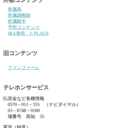
所属馬
所属調教師
所属騎手
予想コンテンツ
JRA発売 J−PLACE
旧コンテンツ
ファンファーレ
テレホンサービス
払戻金など各種情報
0570－011－555 （ナビダイヤル）
03－6748－0100
場番号 高知 55
実況（録音）