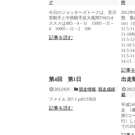
グ
態
今日のジョッキーズトークは、宮川
2012
実騎手と中西騎手拡大風間TMのオ
態 重
ススメは4R5－4－11 15005－11－
cm）1か
4 10005－11－2 500
11.5-11
11-10
記事を読む
13.5-12
11-10
14.5-14
11.5-
14-13...
記事
第4回 第1日
出走
2012/6/9
競走情報
,
競走成績
2012
裁
ファイル 207-1.pdf133KB
平成2
記事を読む
走 1
第3コ
行）し
での2