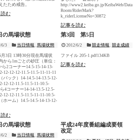
えたため戒告。
http://www2.keiba.go.jp/KeibaWeb/Data
Room/RiderMark?
を読む
k_riderLicenseNo=30872
記事を読む
3日の馬場状態
第3回 第5日
/6/3
当日情報
,
馬場状態
2012/6/2
競走情報
,
競走成績
年6月3日 13時30分現在馬場状
ファイル 205-1.pdf134KB
内から1mごとの砂圧（単位：
記事を読む
ら2コーナー14.5-15-14-13-
2-12-12-12-11.5-11.5-11-11-11
ック）14-14.5-14-13.5-12-
2-12-12-11.5-11.5-11-10.5-
から4コーナー14-14-13.5-12.5-
2-12-12-11.5-11.5-11-11-10.5-
ホーム）14.5-14.5-14-13-12-
を読む
2日の馬場状態
平成24年度番組編成要領
改定
/6/2
当日情報
,
馬場状態