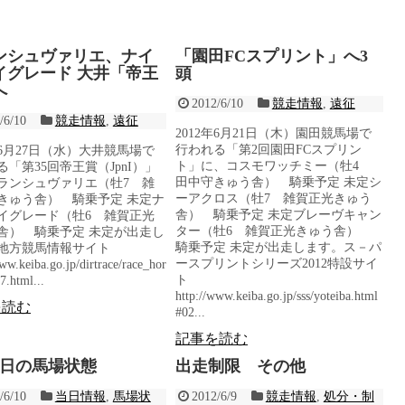
ンシュヴァリエ、ナイ
「園田FCスプリント」へ3
イグレード 大井「帝王
頭
へ
2012/6/10
競走情報
,
遠征
/6/10
競走情報
,
遠征
2012年6月21日（木）園田競馬場で
行われる「第2回園田FCスプリン
年6月27日（水）大井競馬場で
ト」に、コスモワッチミー（牡4
る「第35回帝王賞（JpnI）」
田中守きゅう舎） 騎乗予定 未定シ
ランシュヴァリエ（牡7 雑
ーアクロス（牡7 雑賀正光きゅう
きゅう舎） 騎乗予定 未定ナ
舎） 騎乗予定 未定ブレーヴキャン
イグレード（牡6 雑賀正光
ター（牡6 雑賀正光きゅう舎）
舎） 騎乗予定 未定が出走し
騎乗予定 未定が出走します。ス－パ
地方競馬情報サイト
ースプリントシリーズ2012特設サイ
ww.keiba.go.jp/dirtrace/race_hor
ト
7.html...
http://www.keiba.go.jp/sss/yoteiba.html
を読む
#02...
記事を読む
0日の馬場状態
出走制限 その他
/6/10
当日情報
,
馬場状
2012/6/9
競走情報
,
処分・制