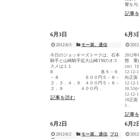
響を与
記事
6月3日
6月
2012/6/3
モー展。通信
2012
今日のジョッキーズトークは、石本
2012
騎手と山崎騎手拡大山崎TMのオス
態 重
スメは１１
cm）1か
R 各５－６
12-12-1
－８ ６００円５－８－
向正面（バ
２．３．４．９ ４００円５－６－
12-12-1
２．９ ４００円...
10.53
12-12-1
記事を読む
10正面（
1...
記事
6月2日
6月
2012/6/2
モー展。通信
,
ブロ
2012