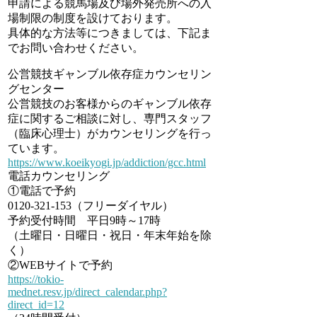
申請による競馬場及び場外発売所への入
場制限の制度を設けております。
具体的な方法等につきましては、下記ま
でお問い合わせください。
公営競技ギャンブル依存症カウンセリン
グセンター
公営競技のお客様からのギャンブル依存
症に関するご相談に対し、専門スタッフ
（臨床心理士）がカウンセリングを行っ
ています。
https://www.koeikyogi.jp/addiction/gcc.html
電話カウンセリング
①電話で予約
0120-321-153（フリーダイヤル）
予約受付時間 平日9時～17時
（土曜日・日曜日・祝日・年末年始を除
く）
②WEBサイトで予約
https://tokio-
mednet.resv.jp/direct_calendar.php?
direct_id=12