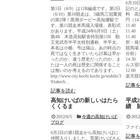
6月1
第1日（6/9）は12R編成です。第2日
記のと
（6/10）第10競走は、3歳馬三冠重賞
料 高知
の第2弾！黒潮ダービー高知優駿で
円（1
す。第11競走本馬場入場後、表彰式
11:
があります。平成24年6月9日（土）
11:
第4R 木造高知駅舎特別第11R 勤
11:
王党武市半平太特別通称、半平太。
所・発
本名は小楯、号は瑞山。あの時点の
競馬場 
死ではなく生きていたら討幕は早か
分前
ったのか、違う歴史だったのか、ま
14:3
たは一人の死は歴史に関係すること
ルス宿
は無いのか考えるのであります。
12:
http://www.city.kochi.kochi.jp/soshiki/3
楽天競馬
9/takech...
記事
記事を読む
高知けいばの新しいはたら
平成
くくるま
績 
2012/6/5
今週の高知けいば
,
2012
ブログ
ファイル 
6月2日の第1競走から高知けいばに
記事
仲間入りしました。荒尾けいばさん