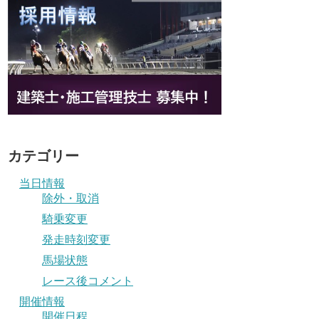
カテゴリー
当日情報
除外・取消
騎乗変更
発走時刻変更
馬場状態
レース後コメント
開催情報
開催日程