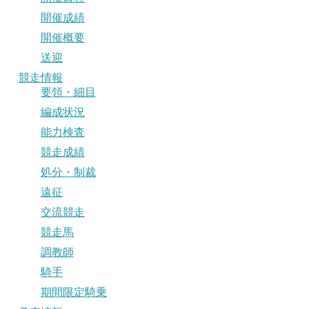
開催成績
開催概要
送迎
競走情報
要領・細目
編成状況
能力検査
競走成績
処分・制裁
遠征
交流競走
競走馬
調教師
騎手
期間限定騎乗