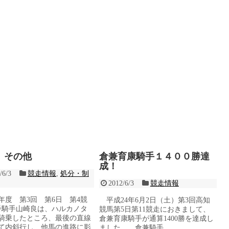
 その他
倉兼育康騎手１４００勝達
成！
/6/3
競走情報
,
処分・制
2012/6/3
競走情報
4年度 第3回 第6日 第4競
平成24年6月2日（土）第3回高知
番騎手山崎良は、ハルカノタ
競馬第5日第11競走におきまして、
騎乗したところ、最後の直線
倉兼育康騎手が通算1400勝を達成し
て内斜行し、他馬の進路に影
ました。 倉兼騎手