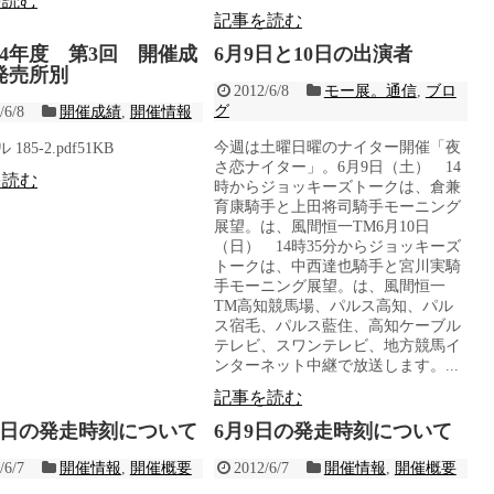
を読む
記事を読む
24年度 第3回 開催成
6月9日と10日の出演者
発売所別
2012/6/8
モー展。通信
,
ブロ
グ
/6/8
開催成績
,
開催情報
今週は土曜日曜のナイター開催「夜
185-2.pdf51KB
さ恋ナイター」。6月9日（土） 14
を読む
時からジョッキーズトークは、倉兼
育康騎手と上田将司騎手モーニング
展望。は、風間恒一TM6月10日
（日） 14時35分からジョッキーズ
トークは、中西達也騎手と宮川実騎
手モーニング展望。は、風間恒一
TM高知競馬場、パルス高知、パル
ス宿毛、パルス藍住、高知ケーブル
テレビ、スワンテレビ、地方競馬イ
ンターネット中継で放送します。...
記事を読む
10日の発走時刻について
6月9日の発走時刻について
/6/7
開催情報
,
開催概要
2012/6/7
開催情報
,
開催概要