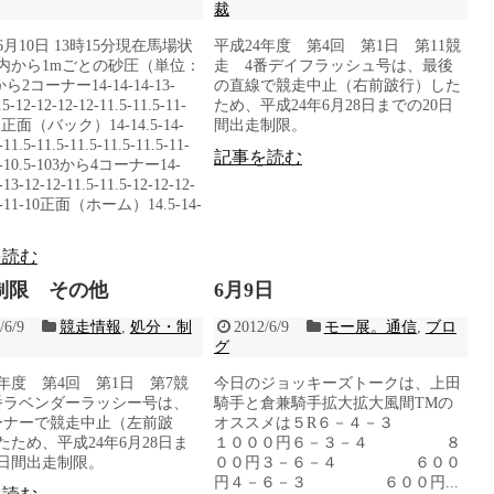
裁
年6月10日 13時15分現在馬場状
平成24年度 第4回 第1日 第11競
内から1mごとの砂圧（単位：
走 4番デイフラッシュ号は、最後
ら2コーナー14-14-14-13-
の直線で競走中止（右前跛行）した
.5-12-12-12-12-11.5-11.5-11-
ため、平成24年6月28日までの20日
向正面（バック）14-14.5-14-
間出走制限。
-11.5-11.5-11.5-11.5-11.5-11-
記事を読む
.5-10.5-103から4コーナー14-
-13-12-12-11.5-11.5-12-12-12-
11-11-10正面（ホーム）14.5-14-
を読む
制限 その他
6月9日
/6/9
競走情報
,
処分・制
2012/6/9
モー展。通信
,
ブロ
グ
4年度 第4回 第1日 第7競
今日のジョッキーズトークは、上田
番ラベンダーラッシー号は、
騎手と倉兼騎手拡大拡大風間TMの
ーナーで競走中止（左前跛
オススメは５R６－４－３
たため、平成24年6月28日ま
１０００円６－３－４ ８
0日間出走制限。
００円３－６－４ ６００
円４－６－３ ６００円...