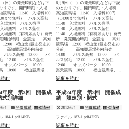
0日（日）の発走時刻などは下
6月9日（土）の発走時刻などは下記
おりです。開門時刻・入場
のとおりです。開門時刻・入場料
競馬場 11:40 入場料100
高知競馬場 11:40 入場料100円
4:30まで無料） パルス高知
（14:00まで無料） パルス高知
40 入場無料 パルス宿毛
11:40 入場無料 パルス宿毛
40 入場無料 パルス藍住
11:40 入場無料 パルス藍住
40 入場無料（有料席あり）発売
11:40 入場無料（有料席あり）発売
売開始時刻 全競走 高知
所・発売開始時刻 全競走 高知
12:00（福山第1競走発走20
競馬場 12:00（福山第1競走発走20
） 高知競馬場外向前売
分前） 高知競馬場外向前売
0 パルス高知 12:00 パ
14:00 パルス高知 12:00 パ
毛 12:00 パルス藍住
ルス宿毛 12:00 パルス藍住
00 オッズパーク 10:00
12:00 オッズパーク 10:00
 10:00 福山競馬場...
楽天競馬 10:00 福山競馬場、...
を読む
記事を読む
24年度 第3回 開催成
平成24年度 第3回 開催成
賭式別詳細
績 競走別・賭式
/6/4
開催成績
,
開催情報
2012/6/4
開催成績
,
開催情報
184-1.pdf14KB
ファイル 183-1.pdf42KB
を読む
記事を読む