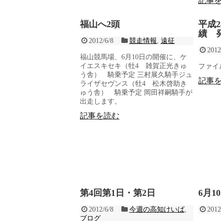
記事
福山へ2頭
平成
績 
2012/6/8
競走情報
,
遠征
2012
福山競馬場、6月10日の開催に、ケ
イエスキセキ（牡4 雑賀正光きゅ
ファイル 
う舎） 騎乗予定 三村展久騎手ジュ
記事
ライザセヴンス（牡4 松木啓助き
ゅう舎） 騎乗予定 岡田祥嗣騎手が
出走します。
記事を読む
第4回第1日・第2日
6月
2012/6/8
今週の高知けいば
,
2012
ブログ