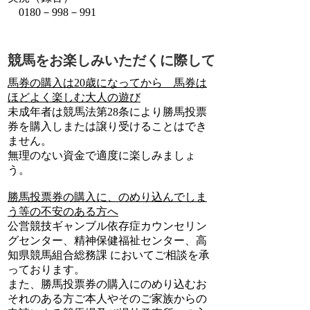
0180－998－991
競馬をお楽しみいただくに際して
馬券の購入は20歳になってから 馬券は
ほどよく楽しむ大人の遊び
未成年者は競馬法第28条により勝馬投票
券を購入しまたは譲り受けることはでき
ません。
無理のない資金で適度に楽しみましょ
う。
勝馬投票券の購入に、のめり込んでしま
う等の不安のある方へ
公営競技ギャンブル依存症カウンセリン
グセンター、精神保健福祉センター、高
知県競馬組合総務課 においてご相談を承
っております。
また、勝馬投票券の購入にのめり込むお
それのある方ご本人やそのご家族からの