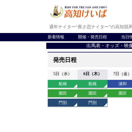
通年ナイター“夜さ恋ナイター”の高知競
新着情報
開催・発売日程
当日
出馬表・オッズ・映
発売日程
5
日
（水）
6
日
（木）
7
日
（金）
船橋
船橋
浦和
園田
園田
園田
門別
門別