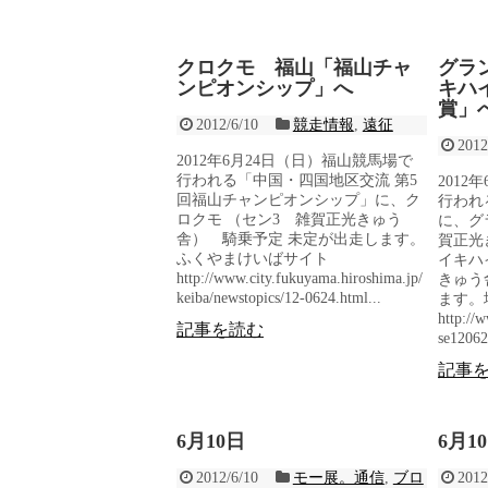
クロクモ 福山「福山チャ
グラ
ンピオンシップ」へ
キハ
賞」
2012/6/10
競走情報
,
遠征
2012
2012年6月24日（日）福山競馬場で
行われる「中国・四国地区交流 第5
2012
回福山チャンピオンシップ」に、ク
行われ
ロクモ （セン3 雑賀正光きゅう
に、グ
舎） 騎乗予定 未定が出走します。
賀正光
ふくやまけいばサイト
イキハ
http://www.city.fukuyama.hiroshima.jp/
きゅう
keiba/newstopics/12-0624.html...
ます。
http://w
記事を読む
se12062
記事
6月10日
6月1
2012/6/10
モー展。通信
,
ブロ
2012