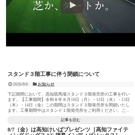
スタンド３階工事に伴う閉鎖について
2026/8/6
お知らせ
下記期間において、高知競馬場スタンド３階発売所の工事を行い
ます。【工事期間】令和８年８月10日（月）・12日（水）・13日
（木）・14日（金）この期間はスタンド３階発売所を閉鎖いたし
ます。工事期間中はスタンド１階発売所をご利用ください。ご...
記事を読む
8/7（金）は高知けいばプレゼンツ［高知ファイテ