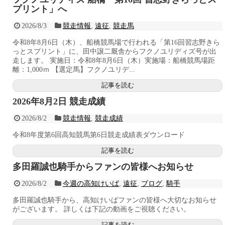
プリント」へ
2026/8/3
競走情報
,
遠征
,
競走馬
令和8年8月6日（木）、船橋競馬場で行われる「第16回習志野きら
っとスプリント」に、田中譲二厩舎からフクノユリディズ号が出
走します。 実施日：令和8年8月6日（木）実施場：船橋競馬場距
離：1,000ｍ 【選定馬】フクノユリデ...
記事を読む
2026年8月2日 競走成績
2026/8/2
競走情報
,
競走成績
令和8年度第6回高知競馬第6日競走成績表ダウンロード
記事を読む
多田羅誠也騎手からファンの皆様へお知らせ
2026/8/2
今週の高知けいば
,
遠征
,
ブログ
,
騎手
多田羅誠也騎手から、高知けいばファンの皆様へ大切なお知らせ
がございます。 詳しくは下記の動画をご視聴ください。