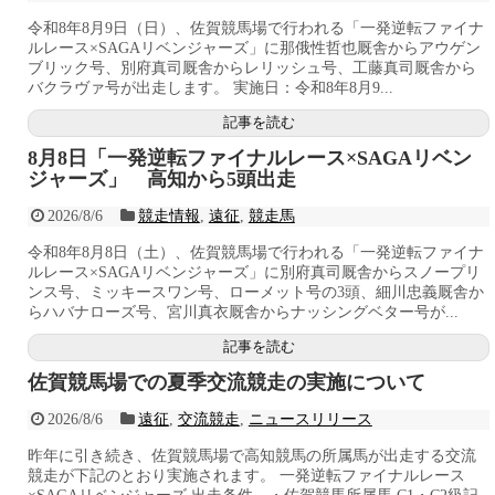
令和8年8月9日（日）、佐賀競馬場で行われる「一発逆転ファイナ
ルレース×SAGAリベンジャーズ」に那俄性哲也厩舎からアウゲン
ブリック号、別府真司厩舎からレリッシュ号、工藤真司厩舎から
バクラヴァ号が出走します。 実施日：令和8年8月9...
記事を読む
8月8日「一発逆転ファイナルレース×SAGAリベン
ジャーズ」 高知から5頭出走
2026/8/6
競走情報
,
遠征
,
競走馬
令和8年8月8日（土）、佐賀競馬場で行われる「一発逆転ファイナ
ルレース×SAGAリベンジャーズ」に別府真司厩舎からスノープリ
ンス号、ミッキースワン号、ローメット号の3頭、細川忠義厩舎か
らハバナローズ号、宮川真衣厩舎からナッシングベター号が...
記事を読む
佐賀競馬場での夏季交流競走の実施について
2026/8/6
遠征
,
交流競走
,
ニュースリリース
昨年に引き続き、佐賀競馬場で高知競馬の所属馬が出走する交流
競走が下記のとおり実施されます。 一発逆転ファイナルレース