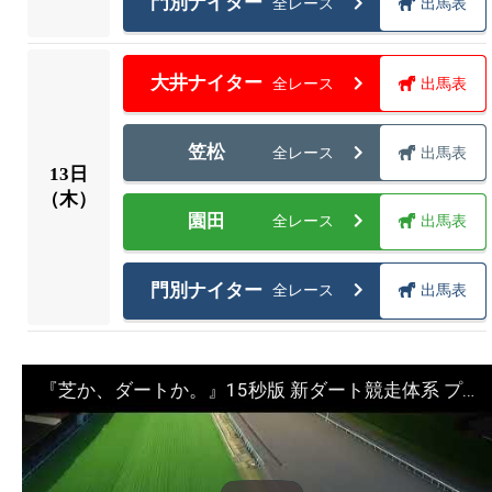
門別ナイター
全レース
出馬表
大井ナイター
全レース
出馬表
笠松
全レース
出馬表
13
日
（木）
園田
全レース
出馬表
門別ナイター
全レース
出馬表
『芝か、ダートか。』15秒版 新ダート競走体系 プロモーションムービー