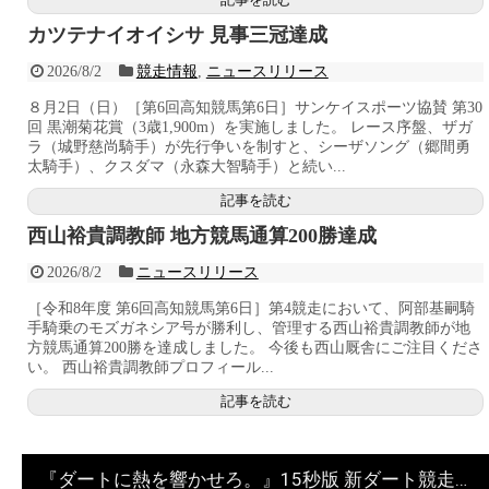
記事を読む
カツテナイオイシサ 見事三冠達成
2026/8/2
競走情報
,
ニュースリリース
８月2日（日）［第6回高知競馬第6日］サンケイスポーツ協賛 第30
回 黒潮菊花賞（3歳1,900m）を実施しました。 レース序盤、ザガ
ラ（城野慈尚騎手）が先行争いを制すと、シーザソング（郷間勇
太騎手）、クスダマ（永森大智騎手）と続い...
記事を読む
西山裕貴調教師 地方競馬通算200勝達成
2026/8/2
ニュースリリース
［令和8年度 第6回高知競馬第6日］第4競走において、阿部基嗣騎
手騎乗のモズガネシア号が勝利し、管理する西山裕貴調教師が地
方競馬通算200勝を達成しました。 今後も西山厩舎にご注目くださ
い。 西山裕貴調教師プロフィール...
記事を読む
『ダートに熱を響かせろ。』15秒版 新ダート競走体系 プロモーションムービー