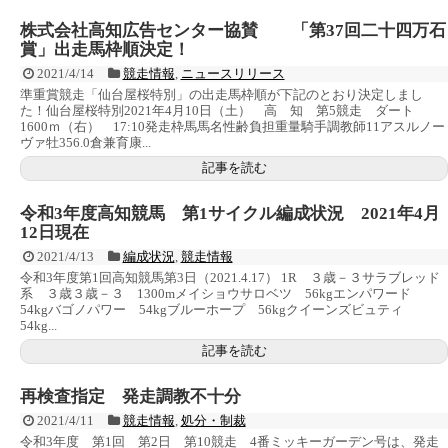
株式会社高知広告センター協賛 「第37回二十四万石
賞」出走馬枠順決定！
2021/4/14
競走情報
,
ニュースリリース
準重賞競走「仙台屋桜特別」の出走馬枠順が下記のとおり決定しまし
た！仙台屋桜特別2021年4月10日（土） 高 知 第5競走 ダート
1600ｍ（右） 17:10発走枠馬馬名性齢負担重量騎手調教師11アスルノー
ヴァ牡356.0倉兼育康...
記事を読む
令和3年度高知競馬 第1サイクル編成状況 2021年4月
12日現在
2021/4/13
編成状況
,
競走情報
令和3年度第1回高知競馬第3日（2021.4.17） 1R ３歳－３サラブレッド
系 ３歳３歳－３ 1300mメイショウサロベツ 56kgエンパワード
54kgバゴノパワー 54kgブルーホープ 56kgクイーンズビュティ
54kg...
記事を読む
再検査指定 発走調教不十分
2021/4/11
競走情報
,
処分・制裁
令和3年度 第1回 第2日 第10競走 4番ミッキーガーデン号は、発走