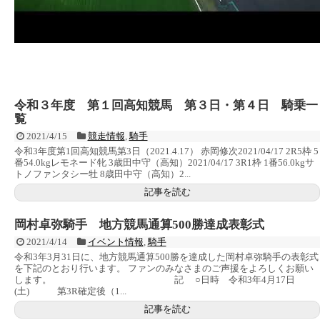
令和３年度 第１回高知競馬 第３日・第４日 騎乗一
覧
2021/4/15
競走情報
,
騎手
令和3年度第1回高知競馬第3日（2021.4.17） 赤岡修次2021/04/17 2R5枠 5
番54.0kgレモネード牝 3歳田中守（高知）2021/04/17 3R1枠 1番56.0kgサ
トノファンタシー牡 8歳田中守（高知）2...
記事を読む
岡村卓弥騎手 地方競馬通算500勝達成表彰式
2021/4/14
イベント情報
,
騎手
令和3年3月31日に、地方競馬通算500勝を達成した岡村卓弥騎手の表彰式
を下記のとおり行います。 ファンのみなさまのご声援をよろしくお願い
します。 記 ○日時 令和3年4月17日
(土) 第3R確定後（1...
記事を読む