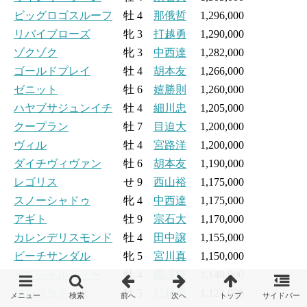
ビッグロゴスルーフ
牡 4
那俄哲
1,296,000
リバイブローズ
牝 3
打越勇
1,290,000
ゾクゾク
牝 3
中西達
1,282,000
ゴールドプレイ
牡 4
胡本友
1,266,000
ゼニット
牡 6
嬉勝則
1,260,000
ハヤブサジュンイチ
牡 4
細川忠
1,205,000
クープラン
牡 7
目迫大
1,200,000
ヴィル
牡 4
宮路洋
1,200,000
ダイチヴィヴァン
牡 6
胡本友
1,190,000
レゴリス
せ 9
西山裕
1,175,000
スノーシャドゥ
牝 4
中西達
1,175,000
アギト
牡 9
宗石大
1,170,000
カレンデリスモンド
牡 4
田中譲
1,155,000
ビーチサンダル
牝 5
宮川真
1,150,000
イニシャルティー
牡 4
國澤輝
1,140,000
コンプラドール
牡 5
打越勇
1,124,000