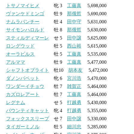
トサノマイヒメ
牝 3
工藤真
5,698,000
ヴァンケドミンゴ
牡 9
那俄哲
5,690,000
ナムラバンチー
牡 4
田中守
5,631,000
サイモンハロルド
牡 8
那俄哲
5,630,000
スティルディマーレ
せ 5
田中譲
5,625,000
ロングウッド
牡 5
西山裕
5,615,000
オーラビルス
牡 5
工藤真
5,535,000
アルママ
牡 9
工藤真
5,477,000
シャフトオブライト
牡10
胡本友
5,472,000
ダノンパペット
牝 6
宮川浩
5,470,000
ワンダーイチョウ
牡 7
雑賀正
5,464,000
カズロレアート
牡 7
工藤真
5,464,000
レグナム
せ 5
打越勇
5,430,000
バウンティキャット
牝 4
打越勇
5,355,000
フォックススリープ
せ 7
田中譲
5,330,000
タイガーミノル
牡 5
細川忠
5,285,000