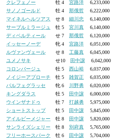
クレフェノー
牡 4
宮路洋
6,233,000
サノノゴールド
牡 4
那俄哲
6,222,000
マイネルヘルツアス
せ 8
細川忠
6,140,000
サーブルミラージュ
牡 5
宮川真
6,140,000
ディベルティール
せ 7
那俄哲
6,120,000
イッセーノーデ
牝 4
宮路洋
6,051,000
ルヴァンヴェール
せ 8
工藤真
6,045,000
ユメノサキ
せ10
田中譲
6,042,000
コロンバージュ
牡 5
西山裕
6,037,000
ノイジーアプローチ
牡 5
雑賀正
6,035,000
パルフェグラッセ
牝 6
川野勇
6,020,000
キングダラス
牡 5
田中譲
6,000,000
ウインザナドゥ
牡 7
打越勇
5,975,000
ショートストップ
牡 5
田中譲
5,845,000
アイルビーメジャー
牡 8
田中譲
5,820,000
サンライズシェリー
牡 8
別府真
5,765,000
フリーホースパーク
牡 6
田中譲
5,704,000