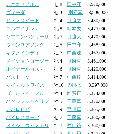
カネコメノボル
せ 8
田中守
3,570,000
ヴィーダ
せ10
別府真
3,506,000
サノノスピード
牡 4
目迫大
3,480,000
アルマイナンナ
牝 8
胡本友
3,475,000
ヤマニンバシリーサ
牝 5
目迫大
3,470,000
ウインユアソング
牡 5
田中守
3,468,000
キタノインディ
牡 7
中西達
3,467,000
メイショウロージー
牝 4
別府真
3,461,000
ルイナールカズマ
牡 6
別府真
3,420,000
パストーソ
牡 7
中西達
3,414,000
マイネルトワイス
牡10
胡本友
3,397,000
ゴールドイーグル
牡 4
雑賀正
3,374,000
ハクシンジャベリン
牡 5
工藤真
3,370,000
アポロビビ
牡 9
宮川真
3,365,000
パイロスコープ
せ 7
工藤真
3,360,000
メイショウピスカリ
牡 7
西山裕
3,360,000
ハッキョイ
牡 5
西山裕
3,327,000