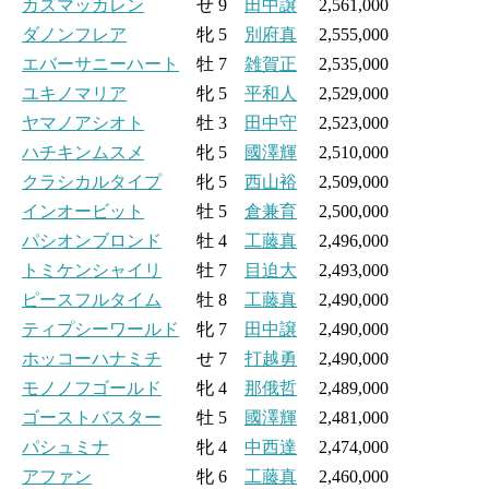
カズマッカレン
せ 9
田中譲
2,561,000
ダノンフレア
牝 5
別府真
2,555,000
エバーサニーハート
牡 7
雑賀正
2,535,000
ユキノマリア
牝 5
平和人
2,529,000
ヤマノアシオト
牡 3
田中守
2,523,000
ハチキンムスメ
牝 5
國澤輝
2,510,000
クラシカルタイプ
牝 5
西山裕
2,509,000
インオービット
牡 5
倉兼育
2,500,000
パシオンブロンド
牡 4
工藤真
2,496,000
トミケンシャイリ
牡 7
目迫大
2,493,000
ピースフルタイム
牡 8
工藤真
2,490,000
ティプシーワールド
牝 7
田中譲
2,490,000
ホッコーハナミチ
せ 7
打越勇
2,490,000
モノノフゴールド
牝 4
那俄哲
2,489,000
ゴーストバスター
牡 5
國澤輝
2,481,000
パシュミナ
牝 4
中西達
2,474,000
アファン
牝 6
工藤真
2,460,000