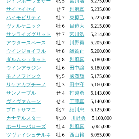
レインボーウェザー
牝 5
宮川浩
5,275,000
サイセイセイ
せ 7
別府真
5,235,000
ハイモビリティ
牡 7
東原己
5,225,000
ヴォルケニック
牡 6
目迫大
5,215,000
サンライズグリット
牡 7
宮川浩
5,214,000
アウタースペース
牡 7
川野勇
5,205,000
ウインジョイフル
牡 8
雑賀正
5,200,000
ダルムシュタット
せ 8
別府真
5,180,000
ウインアラジン
牡 6
田中譲
5,180,000
モノノフピンク
牝 5
國澤輝
5,175,000
リケアカプチーノ
牡 3
田中守
5,160,000
サンノーブル
せ 4
打越勇
5,143,000
ヴィヴァムーン
せ 4
工藤真
5,140,000
プロトサマニ
牝 7
細川忠
5,125,000
カナデルスター
牝10
川野勇
5,100,000
ホーリーバローズ
牡 4
別府真
5,065,000
ツヴァイシュテルネ
牡 6
西山裕
5,055,000