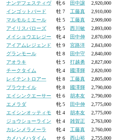
ナンデフェスティヴ
牝 6
田中譲
2,920,000
インゴットバード
牡 7
工藤真
2,910,000
マルモルミエール
牡 5
工藤真
2,909,000
アイリスバローズ
牝 5
西川敏
2,893,000
メイショウエレジー
牝 4
田中伸
2,870,000
アイアムレジェンド
牡 9
宮路洋
2,843,000
グランモール
牡 8
田中守
2,840,000
アオラキ
牡 5
打越勇
2,827,000
チークタイム
牝 4
國澤輝
2,820,000
レイテントロアー
牡 8
工藤真
2,805,000
ブラウナイル
牝 8
國澤輝
2,790,000
エイシンクエーサー
牡 6
胡本友
2,790,000
エメラダ
牝 5
田中伸
2,775,000
エイシンオッティモ
牡 4
胡本友
2,775,000
ジョウショーライン
牡 4
雑賀正
2,763,000
カレンメラメーラ
牝 4
工藤真
2,760,000
カメハメハタイム
せ 6
西山裕
2,755,000