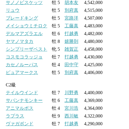
サノノビスケッツ
牡 5
胡本友
4,542,000
リュウ
牡 5
別府真
4,515,000
ブレードキング
牡 5
宮路洋
4,507,000
メイショウミチロク
牡 5
工藤真
4,483,000
デルマアズラエル
牡 6
打越勇
4,482,000
ヤマノマタカ
牡 8
嬉勝則
4,480,000
シンプリーザベスト
牝 5
雑賀正
4,458,000
コスモコラッジョ
牡 7
打越勇
4,430,000
カセノルーパス
牡 4
田中守
4,425,000
ピュアマークス
牡 5
別府真
4,406,000
C2級
テイルウインド
牡 7
川野勇
4,400,000
サバンナモンキー
牡 6
工藤真
4,369,000
アニマルボス
牡 4
宮川浩
4,364,000
ラプラス
牡 9
西川敏
4,322,000
ヴァガボンド
牡 7
打越勇
4,290,000