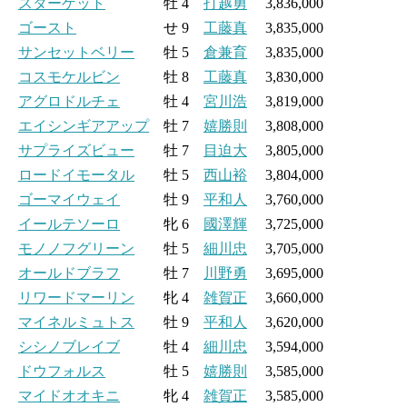
スターゲット
牡 4
打越勇
3,836,000
ゴースト
せ 9
工藤真
3,835,000
サンセットベリー
牡 5
倉兼育
3,835,000
コスモケルビン
牡 8
工藤真
3,830,000
アグロドルチェ
牡 4
宮川浩
3,819,000
エイシンギアアップ
牡 7
嬉勝則
3,808,000
サプライズビュー
牡 7
目迫大
3,805,000
ロードイモータル
牡 5
西山裕
3,804,000
ゴーマイウェイ
牡 9
平和人
3,760,000
イールテソーロ
牝 6
國澤輝
3,725,000
モノノフグリーン
牡 5
細川忠
3,705,000
オールドブラフ
牡 7
川野勇
3,695,000
リワードマーリン
牝 4
雑賀正
3,660,000
マイネルミュトス
牡 9
平和人
3,620,000
シシノブレイブ
牡 4
細川忠
3,594,000
ドウフォルス
牡 5
嬉勝則
3,585,000
マイドオオキニ
牝 4
雑賀正
3,585,000