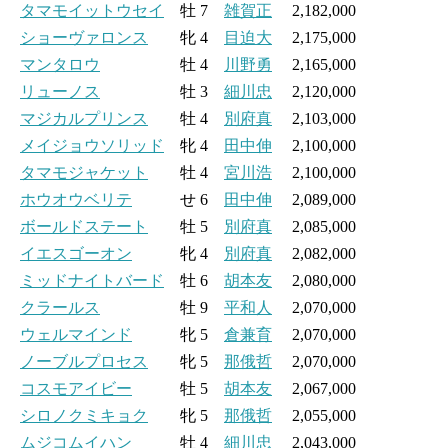
タマモイットウセイ
牡 7
雑賀正
2,182,000
ショーヴァロンス
牝 4
目迫大
2,175,000
マンタロウ
牡 4
川野勇
2,165,000
リューノス
牡 3
細川忠
2,120,000
マジカルプリンス
牡 4
別府真
2,103,000
メイジョウソリッド
牝 4
田中伸
2,100,000
タマモジャケット
牡 4
宮川浩
2,100,000
ホウオウベリテ
せ 6
田中伸
2,089,000
ボールドステート
牡 5
別府真
2,085,000
イエスゴーオン
牝 4
別府真
2,082,000
ミッドナイトバード
牡 6
胡本友
2,080,000
クラールス
牡 9
平和人
2,070,000
ウェルマインド
牝 5
倉兼育
2,070,000
ノーブルプロセス
牝 5
那俄哲
2,070,000
コスモアイビー
牡 5
胡本友
2,067,000
シロノクミキョク
牝 5
那俄哲
2,055,000
ムジコムイハン
牡 4
細川忠
2,043,000