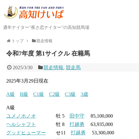
通年ナイター“夜さ恋ナイター”の高知競馬場
トップ
競走情報
令和7年度 第1サイクル 在籍馬
2025/3/30
競走情報
,
競走馬
2025年3月29日現在
A級
B級
C1級
C2級
C3級
3歳
A級
ユメノホノオ
牡 5
田中守
85,100,000
ヘルシャフト
牡 8
打越勇
63,935,000
グッドヒューマー
せ11
打越勇
53,300,000