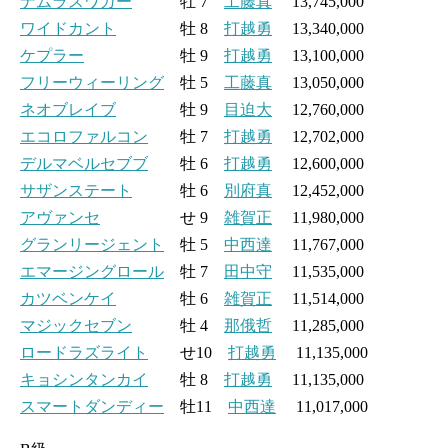
ナムラスワガー
牡 7
工藤真
13,745,000
ワイドカント
牡 8
打越勇
13,340,000
ケプラー
牡 9
打越勇
13,100,000
フリーウィーリング
牡 5
工藤真
13,050,000
ネオブレイブ
牡 9
目迫大
12,760,000
エコロファルコン
牡 7
打越勇
12,702,000
デルマベルセブブ
牡 6
打越勇
12,600,000
サザンステート
牡 6
別府真
12,452,000
アヴァンセ
せ 9
雑賀正
11,980,000
グランリージェント
牡 5
中西達
11,767,000
エマージングロール
牡 7
田中守
11,535,000
カツベンケイ
牡 6
雑賀正
11,514,000
マジックセブン
牡 4
那俄哲
11,285,000
ロードラズライト
せ10
打越勇
11,135,000
キョシンタンカイ
牡 8
打越勇
11,135,000
スマートダンディー
牡11
中西達
11,017,000