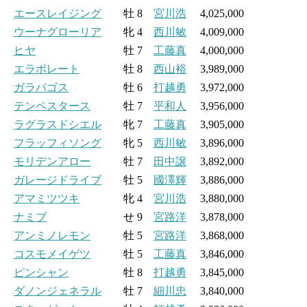
エースレイジング
牡 8
宮川浩
4,025,000
ウーナグローリア
牝 4
西川敏
4,009,000
ヒヤ
牡 7
工藤真
4,000,000
エラボレート
牡 8
西山裕
3,989,000
ガラパゴス
牡 6
打越勇
3,972,000
テンペスタース
牡 7
平和人
3,956,000
ラグラスドシエル
牝 7
工藤真
3,905,000
フラッフィソング
牝 5
西川敏
3,896,000
モリデンアロー
牡 7
田中譲
3,892,000
ガレージドライブ
牡 5
國澤輝
3,886,000
アマミツツキ
牝 4
宮川浩
3,880,000
ナミブ
せ 9
宮路洋
3,878,000
アンミノレモン
牡 5
宮路洋
3,868,000
コスモメイゲツ
牡 5
工藤真
3,846,000
ピンシャン
牡 8
打越勇
3,845,000
ダノンジェネラル
牡 7
細川忠
3,840,000