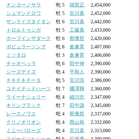
ナンヨーノサラ
牝 5
雑賀正
2,454,000
シュマンドロワ
牡 5
宮川真
2,452,000
サンライズタイタン
牡 6
宮川真
2,442,000
トロルトゥンガ
牡 5
工藤真
2,433,000
ホープインザダーク
牡 6
那俄哲
2,420,000
ポピュラーソング
牝 8
倉兼育
2,407,000
ミソタロ
牡 3
倉兼育
2,406,000
チャオベッラ
牝 6
田中伸
2,390,000
ジーズデイズ
牝 4
平和人
2,390,000
チキチキチータ
牝 5
宮川浩
2,386,000
ユナイテッドハーツ
牡 7
國澤輝
2,360,000
ライーナシェリー
牝 4
細川忠
2,347,000
キリンブラック
牡 7
田中譲
2,345,000
レースノワエ
牝 4
那俄哲
2,337,000
クリノオリオン
牝 4
西山裕
2,332,000
ミニーバローズ
牝 4
宮川真
2,313,000
スピードソルジャー
牡 6
打越勇
2,300,000