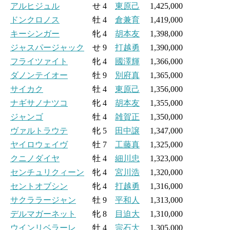
アルヒジュル
せ 4
東原己
1,425,000
ドンクロノス
牡 4
倉兼育
1,419,000
キーシンガー
牝 4
胡本友
1,398,000
ジャスパージャック
せ 9
打越勇
1,390,000
フライツァイト
牝 4
國澤輝
1,366,000
ダノンテイオー
牡 9
別府真
1,365,000
サイカク
牡 4
東原己
1,356,000
ナギサノナツコ
牝 4
胡本友
1,355,000
ジャンゴ
牡 4
雑賀正
1,350,000
ヴァルトラウテ
牝 5
田中譲
1,347,000
ヤイロウェイヴ
牡 7
工藤真
1,325,000
クニノダイヤ
牡 4
細川忠
1,323,000
センチュリクィーン
牝 4
宮川浩
1,320,000
セントオブシン
牝 4
打越勇
1,316,000
サクララージャン
牡 9
平和人
1,313,000
デルマガーネット
牝 8
目迫大
1,310,000
ウインリベラーレ
牡 4
宗石大
1,305,000