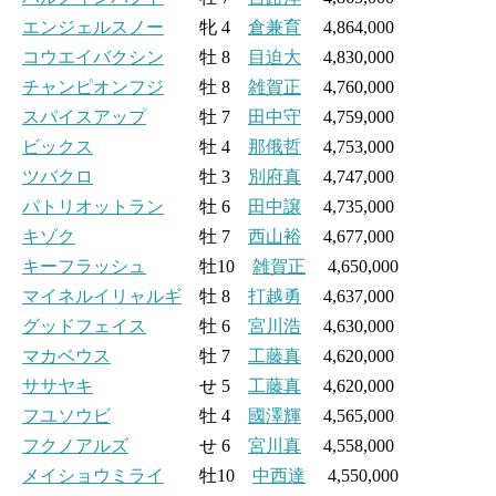
エンジェルスノー
牝 4
倉兼育
4,864,000
コウエイバクシン
牡 8
目迫大
4,830,000
チャンピオンフジ
牡 8
雑賀正
4,760,000
スパイスアップ
牡 7
田中守
4,759,000
ビックス
牡 4
那俄哲
4,753,000
ツバクロ
牡 3
別府真
4,747,000
パトリオットラン
牡 6
田中譲
4,735,000
キゾク
牡 7
西山裕
4,677,000
キーフラッシュ
牡10
雑賀正
4,650,000
マイネルイリャルギ
牡 8
打越勇
4,637,000
グッドフェイス
牡 6
宮川浩
4,630,000
マカベウス
牡 7
工藤真
4,620,000
ササヤキ
せ 5
工藤真
4,620,000
フユソウビ
牡 4
國澤輝
4,565,000
フクノアルズ
せ 6
宮川真
4,558,000
メイショウミライ
牡10
中西達
4,550,000