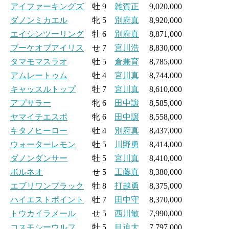
アイファーキングズ
牡 9
雑賀正
9,020,000
ダノンミカエル
牝 5
別府真
8,920,000
エイシンツーリング
牡 6
別府真
8,871,000
ブーケオブアイリス
せ 7
宮川浩
8,830,000
タマモマスラオ
牡 5
倉兼育
8,785,000
アムレートゥム
牡 4
宮川真
8,744,000
キャッスルトップ
牡 7
宮川真
8,610,000
アプサラー
牝 6
田中譲
8,585,000
ヤマイチエスポ
牝 6
田中譲
8,558,000
キタノヒーロー
牡 4
別府真
8,437,000
ウォーターレモン
牡 5
川野勇
8,414,000
ダノンダンサー
牡 5
宮川真
8,410,000
ボルネオ
せ 5
工藤真
8,380,000
エブリワンブラック
牡 8
打越勇
8,375,000
ハイエストポイント
牡 7
田中守
8,370,000
トウカイラメール
せ 5
西川敏
7,990,000
コスモシーウルフ
牡 5
目迫大
7,797,000