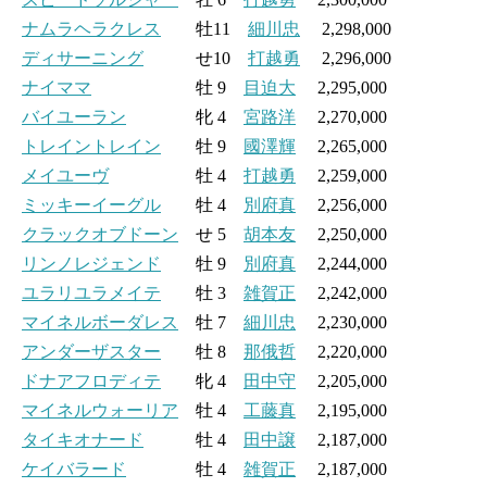
ナムラヘラクレス
牡11
細川忠
2,298,000
ディサーニング
せ10
打越勇
2,296,000
ナイママ
牡 9
目迫大
2,295,000
バイユーラン
牝 4
宮路洋
2,270,000
トレイントレイン
牡 9
國澤輝
2,265,000
メイユーヴ
牡 4
打越勇
2,259,000
ミッキーイーグル
牡 4
別府真
2,256,000
クラックオブドーン
せ 5
胡本友
2,250,000
リンノレジェンド
牡 9
別府真
2,244,000
ユラリユラメイテ
牡 3
雑賀正
2,242,000
マイネルボーダレス
牡 7
細川忠
2,230,000
アンダーザスター
牡 8
那俄哲
2,220,000
ドナアフロディテ
牝 4
田中守
2,205,000
マイネルウォーリア
牡 4
工藤真
2,195,000
タイキオナード
牡 4
田中譲
2,187,000
ケイバラード
牡 4
雑賀正
2,187,000