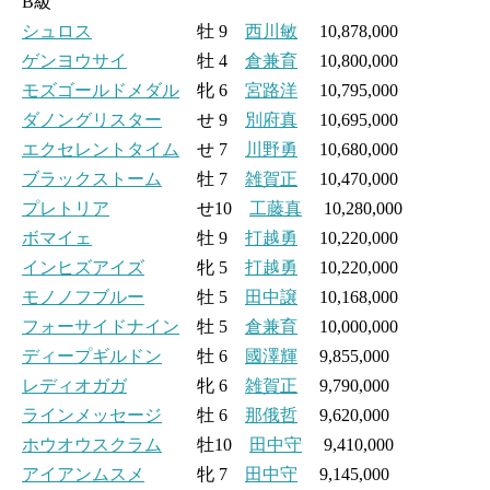
B級
シュロス
牡 9
西川敏
10,878,000
ゲンヨウサイ
牡 4
倉兼育
10,800,000
モズゴールドメダル
牝 6
宮路洋
10,795,000
ダノングリスター
せ 9
別府真
10,695,000
エクセレントタイム
せ 7
川野勇
10,680,000
ブラックストーム
牡 7
雑賀正
10,470,000
プレトリア
せ10
工藤真
10,280,000
ボマイェ
牡 9
打越勇
10,220,000
インヒズアイズ
牝 5
打越勇
10,220,000
モノノフブルー
牡 5
田中譲
10,168,000
フォーサイドナイン
牡 5
倉兼育
10,000,000
ディープギルドン
牡 6
國澤輝
9,855,000
レディオガガ
牝 6
雑賀正
9,790,000
ラインメッセージ
牡 6
那俄哲
9,620,000
ホウオウスクラム
牡10
田中守
9,410,000
アイアンムスメ
牝 7
田中守
9,145,000