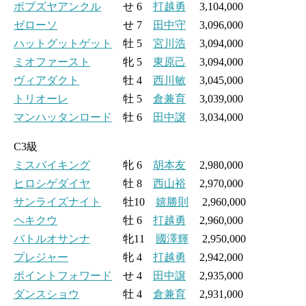
ボブズヤアンクル
せ 6
打越勇
3,104,000
ゼローソ
せ 7
田中守
3,096,000
ハットグットゲット
牡 5
宮川浩
3,094,000
ミオファースト
牝 5
東原己
3,094,000
ヴィアダクト
牡 4
西川敏
3,045,000
トリオーレ
牡 5
倉兼育
3,039,000
マンハッタンロード
牡 6
田中譲
3,034,000
C3級
ミスバイキング
牝 6
胡本友
2,980,000
ヒロシゲダイヤ
牡 8
西山裕
2,970,000
サンライズナイト
牡10
嬉勝則
2,960,000
ヘキクウ
牡 6
打越勇
2,960,000
バトルオサンナ
牝11
國澤輝
2,950,000
プレジャー
牝 4
打越勇
2,942,000
ポイントフォワード
せ 4
田中譲
2,935,000
ダンスショウ
牡 4
倉兼育
2,931,000