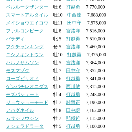
ベルルークザンダー
牡 6
打越勇
7,770,000
スマートアルタイル
牡10
中西達
7,688,000
メイショウエイコウ
牡11
田中守
7,575,000
ファルコンビーク
牡 8
宮路洋
7,516,000
パラディ
牝 5
打越勇
7,510,000
フクチャンキング
せ 5
宮路洋
7,460,000
ニシノキントウン
牡10
打越勇
7,375,000
ハルノサムソン
牡 5
宮路洋
7,364,000
モズマゾク
牡 7
田中守
7,352,000
ローズピリオド
牡 6
打越勇
7,341,000
ゲンパチレオニダス
牡 6
西川敏
7,315,000
モズパシュート
牡 4
打越勇
7,248,000
ジョウショーモード
牡 7
雑賀正
7,190,000
アバグネイル
牡 8
田中譲
7,162,000
ムサシフウジン
牡 7
那俄哲
7,115,000
ミシェラドラータ
牡 5
打越勇
7,100,000