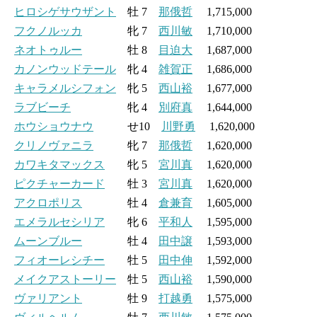
ヒロシゲサウザント
牡 7
那俄哲
1,715,000
フクノルッカ
牝 7
西川敏
1,710,000
ネオトゥルー
牡 8
目迫大
1,687,000
カノンウッドテール
牝 4
雑賀正
1,686,000
キャラメルシフォン
牝 5
西山裕
1,677,000
ラブビーチ
牝 4
別府真
1,644,000
ホウショウナウ
せ10
川野勇
1,620,000
クリノヴァニラ
牝 7
那俄哲
1,620,000
カワキタマックス
牝 5
宮川真
1,620,000
ピクチャーカード
牡 3
宮川真
1,620,000
アクロポリス
牡 4
倉兼育
1,605,000
エメラルセシリア
牝 6
平和人
1,595,000
ムーンブルー
牡 4
田中譲
1,593,000
フィオーレシチー
牡 5
田中伸
1,592,000
メイクアストーリー
牡 5
西山裕
1,590,000
ヴァリアント
牡 9
打越勇
1,575,000