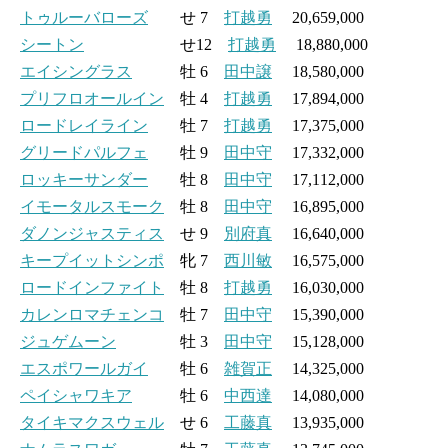
トゥルーバローズ
せ 7
打越勇
20,659,000
シートン
せ12
打越勇
18,880,000
エイシングラス
牡 6
田中譲
18,580,000
プリフロオールイン
牡 4
打越勇
17,894,000
ロードレイライン
牡 7
打越勇
17,375,000
グリードパルフェ
牡 9
田中守
17,332,000
ロッキーサンダー
牡 8
田中守
17,112,000
イモータルスモーク
牡 8
田中守
16,895,000
ダノンジャスティス
せ 9
別府真
16,640,000
キープイットシンポ
牝 7
西川敏
16,575,000
ロードインファイト
牡 8
打越勇
16,030,000
カレンロマチェンコ
牡 7
田中守
15,390,000
ジュゲムーン
牡 3
田中守
15,128,000
エスポワールガイ
牡 6
雑賀正
14,325,000
ペイシャワキア
牡 6
中西達
14,080,000
タイキマクスウェル
せ 6
工藤真
13,935,000