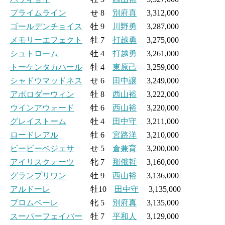
プライムライン
せ 8
別府真
3,312,000
ゴールデンチョイス
牡 9
川野勇
3,287,000
メモリーエフェクト
牡 7
打越勇
3,275,000
シュトローム
牡 4
打越勇
3,261,000
トーケンタカハール
牡 4
東原己
3,259,000
シャドウマッドネス
せ 6
田中譲
3,249,000
アポロダーウィン
牡 8
西山裕
3,222,000
ウインアウォード
牡 6
西山裕
3,220,000
グレイストーム
牡 4
田中守
3,211,000
ロードレアル
牡 6
宮路洋
3,210,000
ビービーベジェサ
せ 5
倉兼育
3,200,000
アイリスクォーツ
牝 7
那俄哲
3,160,000
グランプリワン
牡 9
西山裕
3,136,000
アルドーレ
牡10
田中守
3,135,000
ブロムベーレ
牝 5
別府真
3,135,000
スーパーフェイバー
牡 7
平和人
3,129,000