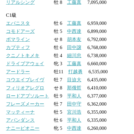
リアルシング
牡 8
工藤真
7,095,000
C1級
エバニスタ
牡 6
工藤真
6,959,000
コモドアーズ
牡 5
中西達
6,899,000
ボマライン
せ 8
胡本友
6,792,000
カプティフ
牡 6
田中譲
6,768,000
クニノトキメキ
牡 4
細川忠
6,738,000
ドライブアウェイ
牝 3
工藤真
6,660,000
アードラー
牡11
打越勇
6,535,000
コウエイブレイヴ
牡 7
目迫大
6,435,000
フィリオアレグロ
せ 8
那俄哲
6,410,000
ロードアブソルート
牡 9
平和人
6,377,000
フレーズメーカー
牡 7
田中守
6,362,000
マッティーナ
牡 5
宮川浩
6,355,000
アバンダンス
牡 6
平和人
6,335,000
ナニーピオニー
牝 5
中西達
6,260,000