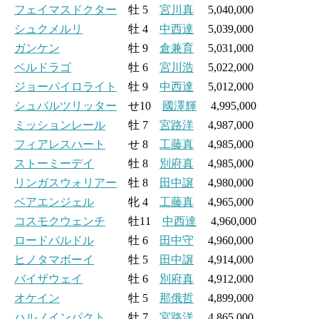
フェイマスドクター
牡 5
宮川真
5,040,000
シュクメルリ
牡 4
中西達
5,039,000
ガンケン
牡 9
倉兼育
5,031,000
ベルドラゴ
牡 6
宮川浩
5,022,000
ジョーパイロライト
牡 9
中西達
5,012,000
シュバルツリッター
せ10
國澤輝
4,995,000
ミッションレール
牡 7
宮路洋
4,987,000
フィアレスハート
せ 8
工藤真
4,985,000
ストーミーデイ
牡 8
別府真
4,985,000
リンガスウォリアー
牡 8
田中譲
4,980,000
ベアエンジェル
牝 4
工藤真
4,965,000
コスモクウェンチ
牡11
中西達
4,960,000
ロードバルドル
牡 6
田中守
4,960,000
ヒノタマボーイ
牡 5
田中譲
4,914,000
バイザウェイ
牡 6
別府真
4,912,000
オケイン
牡 5
那俄哲
4,899,000
ハルノインパクト
牡 7
宮路洋
4,865,000