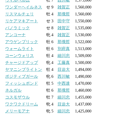
ヴィルヘルム
牡 7
西川敏
1,575,000
ワンダーヘイルネス
せ 9
雑賀正
1,560,000
リスマルチェリ
牡 4
那俄哲
1,560,000
リケアマキアート
せ 3
田中守
1,550,000
パノラミック
せ 8
雑賀正
1,535,000
アンコーナ
牝 4
雑賀正
1,530,000
アウゲンブリック
牡 6
那俄哲
1,522,000
ウォームライト
牡 6
別府真
1,513,000
コーンウォリス
牡 4
細川忠
1,509,000
チャージドアップ
牝 4
工藤真
1,500,000
ヤマニンブライトン
牡 4
目迫大
1,494,000
ポジティブガール
牝 6
西川敏
1,490,000
フィッシュポンド
牡 5
中西達
1,470,000
ネルガル
牡 6
那俄哲
1,460,000
コスモザウル
牡 7
細川忠
1,455,000
ワクワクドリーム
牝 4
目迫大
1,437,000
メリーモアナ
牝 5
細川忠
1,425,000