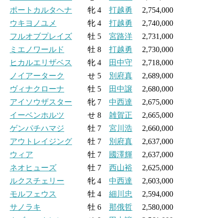
ポートカルタヘナ
牝 4
打越勇
2,754,000
ウキヨノユメ
牝 4
打越勇
2,740,000
フルオブプレイズ
牡 5
宮路洋
2,731,000
ミエノワールド
牡 8
打越勇
2,730,000
ヒカルエリザベス
牝 4
田中守
2,718,000
ノイアーターク
せ 5
別府真
2,689,000
ヴィナクローナ
牡 5
田中譲
2,680,000
アイソウザスター
牝 7
中西達
2,675,000
イーベンホルツ
せ 8
雑賀正
2,665,000
ゲンパチハマジ
牡 7
宮川浩
2,660,000
アウトレイジング
牡 7
別府真
2,637,000
ウィア
牡 7
國澤輝
2,637,000
ネオヒューズ
牡 7
西山裕
2,625,000
ルクスチェリー
牝 4
中西達
2,603,000
モルフェウス
牡 4
細川忠
2,594,000
サノラキ
牡 6
那俄哲
2,580,000