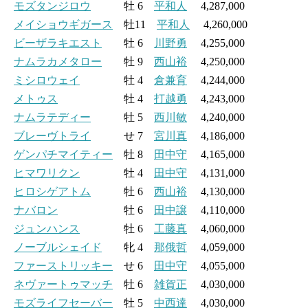
モズタンジロウ
牡 6
平和人
4,287,000
メイショウギガース
牡11
平和人
4,260,000
ビーザラキエスト
牡 6
川野勇
4,255,000
ナムラカメタロー
牡 9
西山裕
4,250,000
ミシロウェイ
牡 4
倉兼育
4,244,000
メトゥス
牡 4
打越勇
4,243,000
ナムラテディー
牡 5
西川敏
4,240,000
ブレーヴトライ
せ 7
宮川真
4,186,000
ゲンパチマイティー
牡 8
田中守
4,165,000
ヒマワリクン
牡 4
田中守
4,131,000
ヒロシゲアトム
牡 6
西山裕
4,130,000
ナバロン
牡 6
田中譲
4,110,000
ジュンハンス
牡 6
工藤真
4,060,000
ノーブルシェイド
牝 4
那俄哲
4,059,000
ファーストリッキー
せ 6
田中守
4,055,000
ネヴァートゥマッチ
牡 6
雑賀正
4,030,000
モズライフセーバー
牡 5
中西達
4,030,000