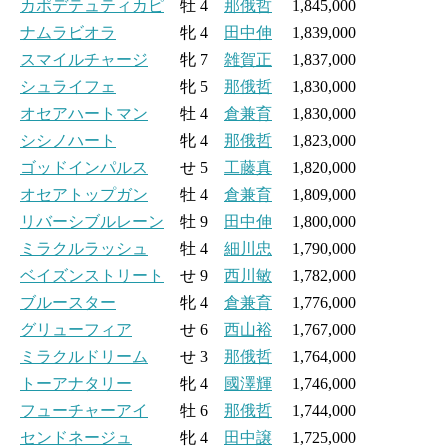
カポデテュティカピ
牡 4
那俄哲
1,845,000
ナムラビオラ
牝 4
田中伸
1,839,000
スマイルチャージ
牝 7
雑賀正
1,837,000
シュライフェ
牝 5
那俄哲
1,830,000
オセアハートマン
牡 4
倉兼育
1,830,000
シシノハート
牝 4
那俄哲
1,823,000
ゴッドインパルス
せ 5
工藤真
1,820,000
オセアトップガン
牡 4
倉兼育
1,809,000
リバーシブルレーン
牡 9
田中伸
1,800,000
ミラクルラッシュ
牡 4
細川忠
1,790,000
ベイズンストリート
せ 9
西川敏
1,782,000
ブルースター
牝 4
倉兼育
1,776,000
グリューフィア
せ 6
西山裕
1,767,000
ミラクルドリーム
せ 3
那俄哲
1,764,000
トーアナタリー
牝 4
國澤輝
1,746,000
フューチャーアイ
牡 6
那俄哲
1,744,000
センドネージュ
牝 4
田中譲
1,725,000