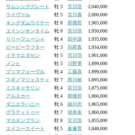
サムシンググレート
牡 5
宮川浩
2,040,000
ライヴァル
牡 5
宮川真
2,000,000
キングダムウイナー
牡 8
那俄哲
1,965,000
エイシンオンタイム
牝 9
宮川浩
1,950,000
リリーフューシャ
牝 4
田中譲
1,935,000
ビービーラフター
牡 3
別府真
1,934,000
イテマエダセン
牡 5
宮川浩
1,901,000
メンヒ
牡 5
川野勇
1,899,000
プリマフェーヴル
牝 4
工藤真
1,899,000
スギノマジェスティ
牡 7
西川敏
1,895,000
ミスキャサリン
牝 4
宮川浩
1,875,000
アルスカー
牝 4
那俄哲
1,866,000
ダニエラハニー
牝 6
細川忠
1,865,000
グラティトゥー
牡 7
胡本友
1,860,000
マカオンブラン
牡 8
宮川浩
1,855,000
エイユースイート
牝 5
倉兼育
1,848,000