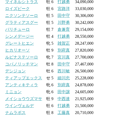
マイネルシトラス
牡 6
打越勇
34,090,000
ロイズピーク
牡 6
宮路洋
33,030,000
ニクソンテソーロ
牡 5
田中守
30,306,000
グラティアスグー
牡 5
川野勇
30,242,000
バリチューロ
牡 7
倉兼育
29,154,000
シンメデージー
牡 4
打越勇
28,550,000
グレートヒエン
牝 5
雑賀正
28,247,000
ヒカリオーソ
牡 9
別府真
27,820,000
ルピナステソーロ
牝 7
宮川真
27,700,000
コパノリッチマン
牡 8
田中守
27,467,000
デシジョン
牡 6
西川敏
26,500,000
ティアップエックス
せ 5
細川忠
25,228,000
アンティキティラ
牝 6
別府真
24,878,000
ミニョン
牝 6
田中譲
24,605,000
メイショウウズマサ
牡 9
中西達
21,925,000
ウインヴェルデ
牡 6
打越勇
21,500,000
ナムラボス
牡 8
工藤真
20,710,000