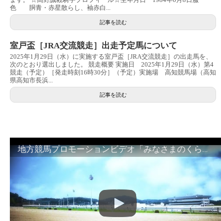
色 胴青・赤星散らし、袖赤白...
記事を読む
室戸盃［JRA交流競走］出走予定馬について
2025年1月29日（水）に実施する室戸盃［JRA交流競走］の出走馬を、
次のとおり選出しました。 競走概要 実施日 2025年1月29日（水）第4
競走（予定）［発走時刻16時30分］（予定）実施場 高知競馬場（高知
県高知市長浜...
記事を読む
地方競馬プロモーションビデオ「みなさまのくらしのために」30秒篇｜NAR公式