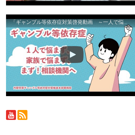
「ギャンブル等依存症対策啓発動画 ～一人で悩まず、家族で悩まず、まず！相談機関へ～」