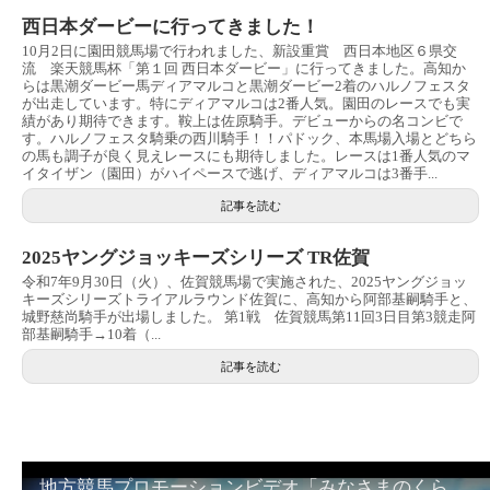
西日本ダービーに行ってきました！
10月2日に園田競馬場で行われました、新設重賞 西日本地区６県交
流 楽天競馬杯「第１回 西日本ダービー」に行ってきました。高知か
らは黒潮ダービー馬ディアマルコと黒潮ダービー2着のハルノフェスタ
が出走しています。特にディアマルコは2番人気。園田のレースでも実
績があり期待できます。鞍上は佐原騎手。デビューからの名コンビで
す。ハルノフェスタ騎乗の西川騎手！！パドック、本馬場入場とどちら
の馬も調子が良く見えレースにも期待しました。レースは1番人気のマ
イタイザン（園田）がハイペースで逃げ、ディアマルコは3番手...
記事を読む
2025ヤングジョッキーズシリーズ TR佐賀
令和7年9月30日（火）、佐賀競馬場で実施された、2025ヤングジョッ
キーズシリーズトライアルラウンド佐賀に、高知から阿部基嗣騎手と、
城野慈尚騎手が出場しました。 第1戦 佐賀競馬第11回3日目第3競走阿
部基嗣騎手→10着（...
記事を読む
地方競馬プロモーションビデオ「みなさまのくらしのために」30秒篇｜NAR公式