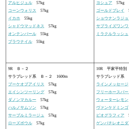
アルヒジュル
57kg
ヨシュア
57kg
コーンウォリス
57kg
ゴールドプレイ
5
イカホ
55kg
ショウナンラジョ
シャドウマッドネス
57kg
サプライズワンワ
オンテンバール
55kg
ミラクルラッシュ
ブラウナイル
55kg
9R Ｂ－２
10R 平家平特別
サラブレッド系 Ｂ－２ 1600m
サラブレッド系 Ｂ
ブーケオブアイリス
57kg
ラインメッセージ
エイシンツーリング
57kg
フリーホースパー
ダノンマカルー
57kg
ウォーターレモン
ハルノサムソン
57kg
ヴァンケドミンゴ
サーブルミラージュ
57kg
ビオグラフィア
5
ローズボウル
57kg
ゲンパチレオニダ