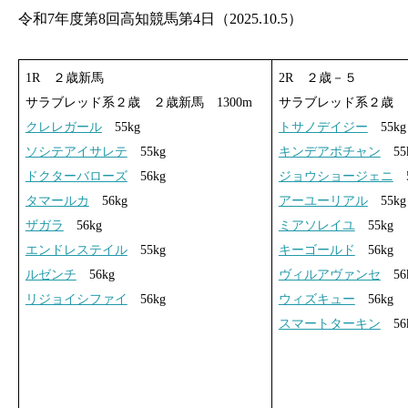
令和7年度第8回高知競馬第4日（2025.10.5）
1R ２歳新馬
2R ２歳－５
サラブレッド系２歳 ２歳新馬 1300m
サラブレッド系２歳 ２
クレレガール
55kg
トサノデイジー
55kg
ソシテアイサレテ
55kg
キンデアポチャン
55
ドクターバローズ
56kg
ジョウショージェニ
5
タマールカ
56kg
アーユーリアル
55kg
ザガラ
56kg
ミアソレイユ
55kg
エンドレステイル
55kg
キーゴールド
56kg
ルゼンチ
56kg
ヴィルアヴァンセ
56
リジョイシファイ
56kg
ウィズキュー
56kg
スマートターキン
56