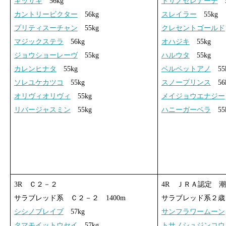
キッサキ
56kg
トサノセレナーデ
5
カントリービクター
56kg
スレイラー
55kg
プリティスーチャン
55kg
クレセントゴールド
マジックステラ
56kg
オハジキ
55kg
ジョウショーレーヴ
55kg
ハルウタ
55kg
カレンヒナタ
55kg
ベルベットアノ
55
ソレユケカツコ
55kg
スノープリンス
56
オリヴィオリヴィ
55kg
メイジョウエナジー
リバージャスミン
55kg
ハニーガーベラ
55
3R Ｃ２－２
4R ＪＲＡ認定 
サラブレッド系 Ｃ２－２ 1400m
サラブレッド系２歳 
シシノブレイブ
57kg
サンフラワームーン
タマモイットウセイ
57kg
トサノシュジンコウ