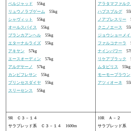
ベルジャッド
55kg
アラタマファルク
リュウノラブゲーム
55kg
ハプスブルグ
55
シャヴィット
55kg
ノアプレスリー
5
オールスパイス
55kg
クニノエース
55
ブランカアンヘル
55kg
ジョウショーメイ
エターナルライズ
55kg
ファルコナーラ
5
アキヤン
57kg
ナインパワー
57
エースオーディン
57kg
リケアブラック
5
アルデヤーノ
57kg
ムタビリス
55kg
カンビフレサン
55kg
モーモーブラウン
プリンセスダイヤ
55kg
アツィオーネ
55
スリーセンス
55kg
9R Ｃ３－１４
10R Ａ－２
サラブレッド系 Ｃ３－１４ 1600m
サラブレッド系 Ａ