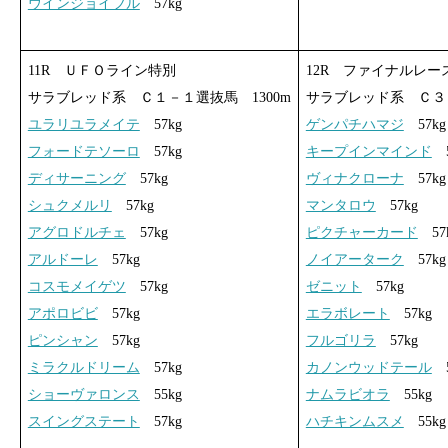
ウインジョイフル
57kg
11R ＵＦＯライン特別
12R ファイナルレー
サラブレッド系 Ｃ１－１選抜馬 1300m
サラブレッド系 Ｃ３－
ユラリユラメイテ
57kg
ゲンパチハマジ
57kg
フォードテソーロ
57kg
キープインマインド
5
ディサーニング
57kg
ヴィナクローナ
57kg
シュクメルリ
57kg
マンタロウ
57kg
アグロドルチェ
57kg
ピクチャーカード
57
アルドーレ
57kg
ノイアーターク
57kg
コスモメイゲツ
57kg
ゼニット
57kg
アポロビビ
57kg
エラボレート
57kg
ピンシャン
57kg
フルゴリラ
57kg
ミラクルドリーム
57kg
カノンウッドテール
5
ショーヴァロンス
55kg
ナムラビオラ
55kg
スイングステート
57kg
ハチキンムスメ
55kg