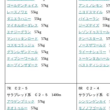
ゴールデンチョイス
57kg
アンミノレモン
57
レースノワエ
55kg
ニヨドスマイル
57
ダニエラハニー
55kg
バイユーラン
55kg
マイネルボーダレス
57kg
ジーズデイズ
55kg
エナジーグラン
57kg
レゾンドゥスリール
マンハッタンロード
57kg
テンペスタース
57
コスモコラッジョ
57kg
ノースザワールド
5
グランレザンドール
57kg
ライーナシェリー
5
ティプシーワールド
55kg
トーケンタカハール
ホープインザダーク
57kg
ベストディシジョン
7R Ｃ２－５
8R Ｃ２－４
サラブレッド系 Ｃ２－５ 1400m
サラブレッド系 Ｃ２
アウゲンブリック
57kg
シンリンゲンカイ
5
ネオトゥルー
57kg
モノノフゴールド
5