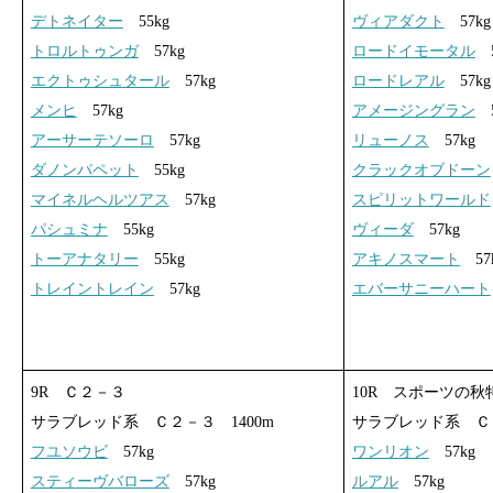
デトネイター
55kg
ヴィアダクト
57kg
トロルトゥンガ
57kg
ロードイモータル
5
エクトゥシュタール
57kg
ロードレアル
57kg
メンヒ
57kg
アメージングラン
5
アーサーテソーロ
57kg
リューノス
57kg
ダノンパペット
55kg
クラックオブドーン
マイネルヘルツアス
57kg
スピリットワールド
パシュミナ
55kg
ヴィーダ
57kg
トーアナタリー
55kg
アキノスマート
57
トレイントレイン
57kg
エバーサニーハート
9R Ｃ２－３
10R スポーツの秋
サラブレッド系 Ｃ２－３ 1400m
サラブレッド系 Ｃ２
フユソウビ
57kg
ワンリオン
57kg
スティーヴバローズ
57kg
ルアル
57kg