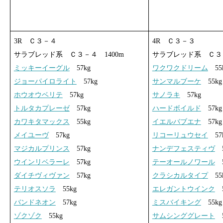
3R Ｃ３－４
4R Ｃ３－３
サラブレッド系 Ｃ３－４ 1400m
サラブレッド系 Ｃ３－
ミッキーイーグル
57kg
ワクワクドリーム
55
ジョーパイロライト
57kg
サンマルブーケ
55kg
ホウオウベリテ
57kg
サノラキ
57kg
トルタカプレーゼ
57kg
ハードボイルド
57kg
カワキタマックス
55kg
イエルバブエナ
57kg
メイユーヴ
57kg
リコーリュウセイ
57
マジカルプリンス
57kg
ナンデフェスティヴ
5
ウインリベラーレ
57kg
テーオールノワール
5
ダイチヴィヴァン
57kg
クラシカルタイプ
55
テリオスソラ
55kg
エレガントウインク
5
バンドネオン
57kg
ミスバイキング
55kg
ゾクゾク
55kg
サムシンググレート
5