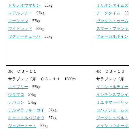
トサノオウマサン
55kg
ミリオンタイムズ
レアルシチー
57kg
チークタイム
55
マーシャン
57kg
ヴァクストゥーム
ワイドレッド
55kg
スマートフランキ
ワグナーチューバ
55kg
フォーカルポイン
3R Ｃ３－１１
4R Ｃ３－１０
サラブレッド系 Ｃ３－１１ 1600m
サラブレッド系 Ｃ
エイブリー
55kg
イニシャルティー
ウタマロ
57kg
インテンスフレイ
ナバロン
57kg
ミユキマーベリッ
デルマラッキーガイ
57kg
コパノジェームス
キャッスルバジオウ
57kg
ジークシュベルト
ジャガーノート
57kg
メイショウオーギ