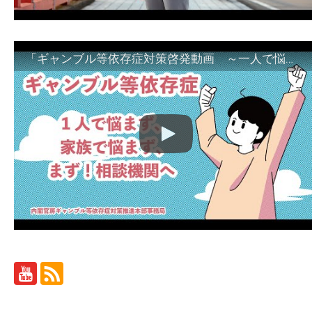
「ギャンブル等依存症対策啓発動画 ～一人で悩まず、家族で悩まず、まず！相談機関へ～」