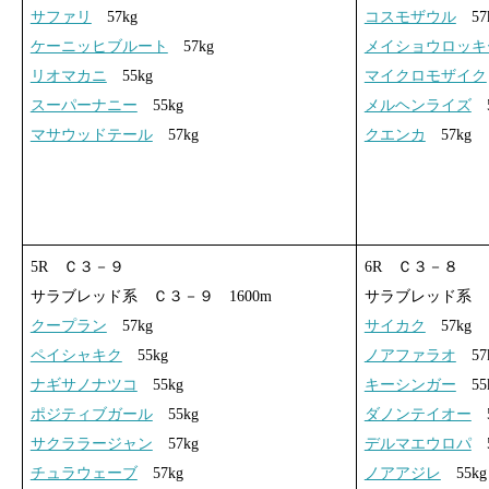
サファリ
57kg
コスモザウル
57
ケーニッヒブルート
57kg
メイショウロッキ
リオマカニ
55kg
マイクロモザイク
スーパーナニー
55kg
メルヘンライズ
5
マサウッドテール
57kg
クエンカ
57kg
5R Ｃ３－９
6R Ｃ３－８
サラブレッド系 Ｃ３－９ 1600m
サラブレッド系 Ｃ
クープラン
57kg
サイカク
57kg
ペイシャキク
55kg
ノアファラオ
57
ナギサノナツコ
55kg
キーシンガー
55
ポジティブガール
55kg
ダノンテイオー
5
サクララージャン
57kg
デルマエウロパ
5
チュラウェーブ
57kg
ノアアジレ
55kg