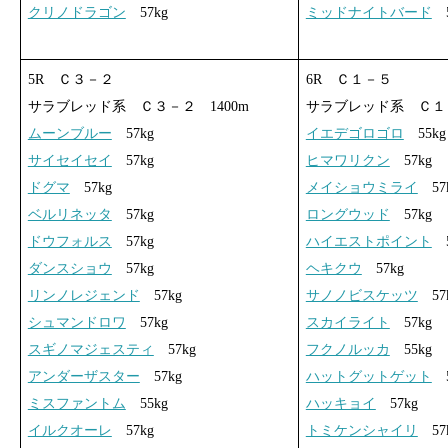
クリノドラゴン
57kg
ミッドナイトバード
5
5R Ｃ３－２
6R Ｃ１－５
サラブレッド系 Ｃ３－２ 1400m
サラブレッド系 Ｃ１－
ムーンブルー
57kg
イエデゴロゴロ
55kg
サイセイセイ
57kg
ヒマワリクン
57kg
ドグマ
57kg
メイショウミライ
57
ベルリネッタ
57kg
ロングウッド
57kg
ドウフォルス
57kg
ハイエストポイント
5
ダンスショウ
57kg
ヘキクウ
57kg
リンノレジェンド
57kg
サノノビスケッツ
57
シュマンドロワ
57kg
スカイライト
57kg
スギノマジェスティ
57kg
フクノルッカ
55kg
アンダーザスター
57kg
ハットグットゲット
5
ミスファントム
55kg
ハッキョイ
57kg
イルクオーレ
57kg
トミケンシャイリ
57