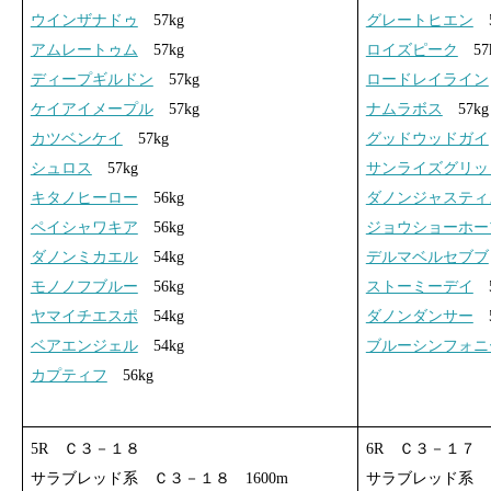
ウインザナドゥ
57kg
グレートヒエン
5
アムレートゥム
57kg
ロイズピーク
57
ディープギルドン
57kg
ロードレイライン
ケイアイメープル
57kg
ナムラボス
57kg
カツベンケイ
57kg
グッドウッドガイ
シュロス
57kg
サンライズグリッ
キタノヒーロー
56kg
ダノンジャスティ
ペイシャワキア
56kg
ジョウショーホー
ダノンミカエル
54kg
デルマベルセブブ
モノノフブルー
56kg
ストーミーデイ
5
ヤマイチエスポ
54kg
ダノンダンサー
5
ベアエンジェル
54kg
ブルーシンフォニ
カプティフ
56kg
5R Ｃ３－１８
6R Ｃ３－１７
サラブレッド系 Ｃ３－１８ 1600m
サラブレッド系 Ｃ