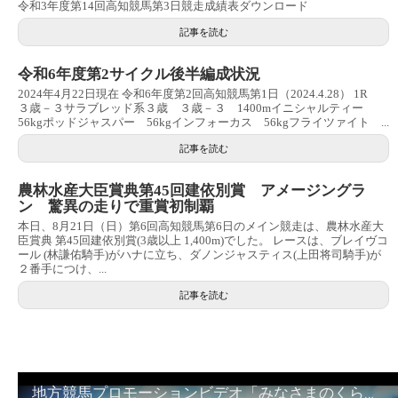
令和3年度第14回高知競馬第3日競走成績表ダウンロード
記事を読む
令和6年度第2サイクル後半編成状況
2024年4月22日現在 令和6年度第2回高知競馬第1日（2024.4.28） 1R
３歳－３サラブレッド系３歳 ３歳－３ 1400mイニシャルティー
56kgポッドジャスパー 56kgインフォーカス 56kgフライツァイト ...
記事を読む
農林水産大臣賞典第45回建依別賞 アメージングラ
ン 驚異の走りで重賞初制覇
本日、8月21日（日）第6回高知競馬第6日のメイン競走は、農林水産大
臣賞典 第45回建依別賞(3歳以上 1,400m)でした。 レースは、ブレイヴコ
ール (林謙佑騎手)がハナに立ち、ダノンジャスティス(上田将司騎手)が
２番手につけ、...
記事を読む
地方競馬プロモーションビデオ「みなさまのくらしのために」30秒篇｜NAR公式