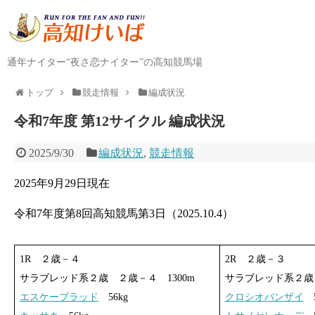
通年ナイター“夜さ恋ナイター”の高知競馬場
トップ
競走情報
編成状況
令和7年度 第12サイクル 編成状況
2025/9/30
編成状況
,
競走情報
2025年9月29日現在
令和7年度第8回高知競馬第3日（2025.10.4）
1R ２歳－４
2R ２歳－３
サラブレッド系２歳 ２歳－４ 1300m
サラブレッド系２歳 
エスケーブラッド
56kg
クロシオバンザイ
5