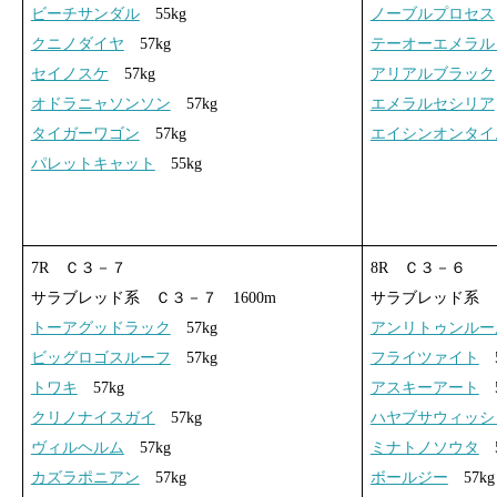
ビーチサンダル
55kg
ノーブルプロセス
クニノダイヤ
57kg
テーオーエメラル
セイノスケ
57kg
アリアルブラック
オドラニャソンソン
57kg
エメラルセシリア
タイガーワゴン
57kg
エイシンオンタイ
パレットキャット
55kg
7R Ｃ３－７
8R Ｃ３－６
サラブレッド系 Ｃ３－７ 1600m
サラブレッド系 Ｃ
トーアグッドラック
57kg
アンリトゥンルー
ビッグロゴスルーフ
57kg
フライツァイト
5
トワキ
57kg
アスキーアート
5
クリノナイスガイ
57kg
ハヤブサウィッシ
ヴィルヘルム
57kg
ミナトノソウタ
5
カズラポニアン
57kg
ボールジー
57kg