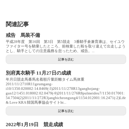
関連記事
戒告 馬装不備
平成28年度 第16回 第3日 第5競走 3番騎手倉兼育康は、セイユウ
ファイター号を騎乗したところ、前検量した鞍を取り違えて出走しよう
とし、騎手としての注意義務を怠ったため、戒告。...
記事を読む
別府真衣騎手 11月27日の成績
年月日競走馬番馬名着順斤量距離タイム馬体重
2011/11/2710R11geumgang-
i10/1350.020002:14.8469(-3)2011/11/278R13ganghojang-
gun12/1451.018002:02.0479(-9)2011/11/276R8pulmeideu7/1150.017001:
54.7504(2)2011/11/272R3jangbicheongung4/1154.012001:16.2471(-2)Life
& Love KRA 韓国馬事協会サイトht...
記事を読む
2022年1月19日 競走成績