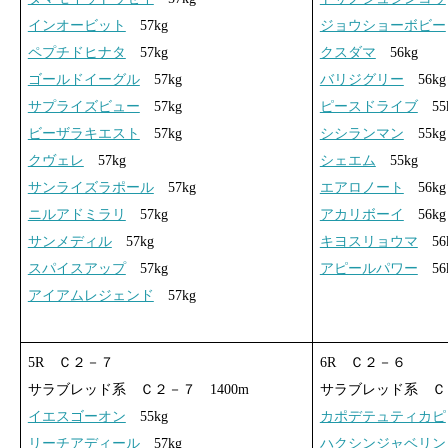
インオービット
57kg
ジョウショーボビー
ペプチドヒナタ
57kg
クスダマ
56kg
ゴールドイーグル
57kg
バリジグリー
56kg
サプライズビュー
57kg
ピースドライブ
55
ビーザラキエスト
57kg
シシランマン
55kg
クヴェレ
57kg
シェエム
55kg
サンライズラポール
57kg
エアロノート
56kg
ニルアドミラリ
57kg
アカリボーイ
56kg
サンメディル
57kg
キヨスリョウマ
56
スパイスアップ
57kg
アピールパワー
56
アイアムレジェンド
57kg
5R Ｃ２－７
6R Ｃ２－６
サラブレッド系 Ｃ２－７ 1400m
サラブレッド系 Ｃ２
イエスゴーオン
55kg
カポデテュティカピ
リーチアディール
57kg
ハクシンジャベリン