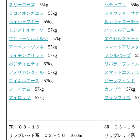
スリーローズ
55kg
ハチャプリ
55kg
ミコノオンガエシ
55kg
ジョウショーサク
ペイシャブギー
55kg
ルナヴェローチェ
モンストルオーソ
57kg
ハッスルアニキ
5
フリューゲルホルン
57kg
エクセルステート
アーベントゾンネ
55kg
スマートアリスタ
サイモングリット
57kg
フジルバーブ
55
ポジティビティ
57kg
リバティフレイム
アメリカンクール
57kg
スマートエステラ
マイネルアース
57kg
ジークマインド
5
フーイナム
57kg
カンプウ
57kg
アイロッソ
57kg
フランフィズ
57
7R Ｃ３－１６
8R Ｃ３－１５
サラブレッド系 Ｃ３－１６ 1600m
サラブレッド系 Ｃ