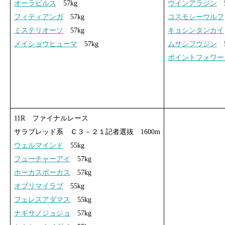
オーラビルス
57kg
ウインアラジン
5
フィティアンガ
57kg
コスモシーウルフ
ミステリオーソ
57kg
キョシンタンカイ
メイショウヒューマ
57kg
ムサシフウジン
5
ポイントフォワー
11R ファイナルレース
サラブレッド系 Ｃ３－２１記者選抜 1600m
ウェルマインド
55kg
フューチャーアイ
57kg
ホーカスポーカス
57kg
オブリマイラブ
55kg
フェレスアダマス
55kg
ナギサノジョジョ
57kg