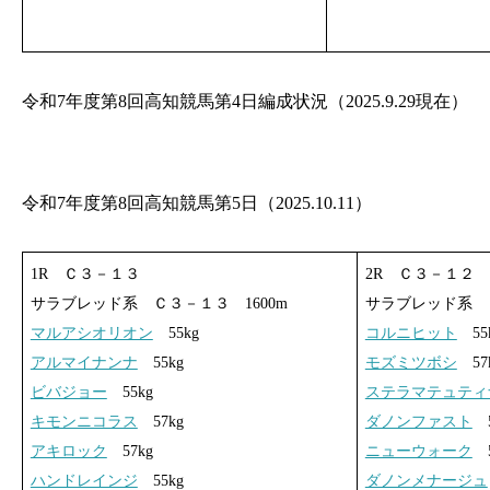
令和7年度第8回高知競馬第4日編成状況（2025.9.29現在）
令和7年度第8回高知競馬第5日（2025.10.11）
1R Ｃ３－１３
2R Ｃ３－１２
サラブレッド系 Ｃ３－１３ 1600m
サラブレッド系 Ｃ
マルアシオリオン
55kg
コルニヒット
55
アルマイナンナ
55kg
モズミツボシ
57
ビバジョー
55kg
ステラマテュティ
キモンニコラス
57kg
ダノンファスト
5
アキロック
57kg
ニューウォーク
5
ハンドレインジ
55kg
ダノンメナージュ