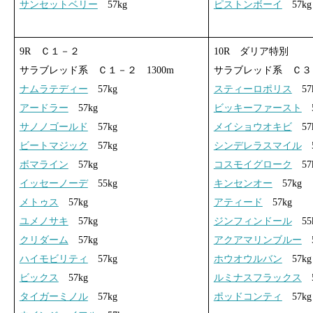
サンセットベリー
57kg
ピストンボーイ
57kg
9R Ｃ１－２
10R ダリア特別
サラブレッド系 Ｃ１－２ 1300m
サラブレッド系 Ｃ３－
ナムラテディー
57kg
スティーロポリス
57
アードラー
57kg
ビッキーファースト
5
サノノゴールド
57kg
メイショウオキビ
57
ビートマジック
57kg
シンデレラスマイル
5
ボマライン
57kg
コスモイグローク
57
イッセーノーデ
55kg
キンセンオー
57kg
メトゥス
57kg
アティード
57kg
ユメノサキ
57kg
ジンフィンドール
55
クリダーム
57kg
アクアマリンブルー
5
ハイモビリティ
57kg
ホウオウルバン
57kg
ビックス
57kg
ルミナスフラックス
5
タイガーミノル
57kg
ポッドコンティ
57kg