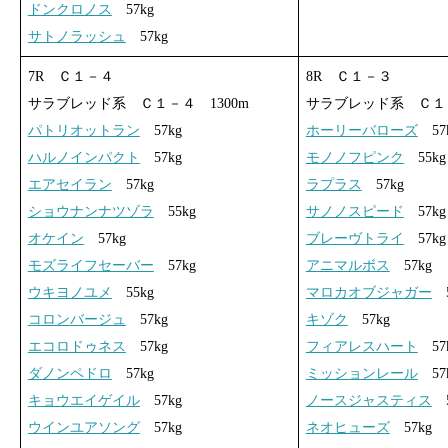
ドンクロノス
57kg
サトノラッシュ
57kg
7R Ｃ１－４
8R Ｃ１－３
サラブレッド系 Ｃ１－４ 1300m
サラブレッド系 Ｃ１－
パトリオットラン
57kg
ホーリーバローズ
57
ハルノインパクト
57kg
モノノフピンク
55kg
エアセイラン
57kg
ラプラス
57kg
ショウナンナツゾラ
55kg
サノノスピード
57kg
オケイン
57kg
ブレーヴトライ
57kg
モズライフセーバー
57kg
アニマルボス
57kg
ウキヨノユメ
55kg
マロカオブジャガー
5
コロンバージュ
57kg
キゾク
57kg
エコロドゥネス
57kg
フィアレスハート
57
ダノンペドロ
57kg
ミッションレール
57
キョウエイゲイル
57kg
ノースジャスティス
5
ウインユアソング
57kg
ネオヒューズ
57kg