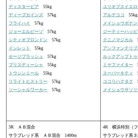
ディスタービア
55kg
ユリオプスイエロ
ディープカインズ
57kg
アルデココ
55kg
フライハイ
57kg
メイショウボナン
ジョーエルピーゾ
57kg
ジーティーハッピ
シティオブロンドン
57kg
クニノマジカル
5
インレット
55kg
アンファンテリブ
セージブラッシュ
57kg
ルックアップトゥ
ブリスディーシャ
55kg
ミヤファイター
5
トウシンミール
55kg
スーパーキティ
5
リライトヒストリー
57kg
ココリハクタク
5
ソーシャルワーカー
57kg
メイショウサソリ
3R ＡＢ混合
4R 横浜特別（
サラブレッド系 ＡＢ混合 1400m
サラブレッド系３歳