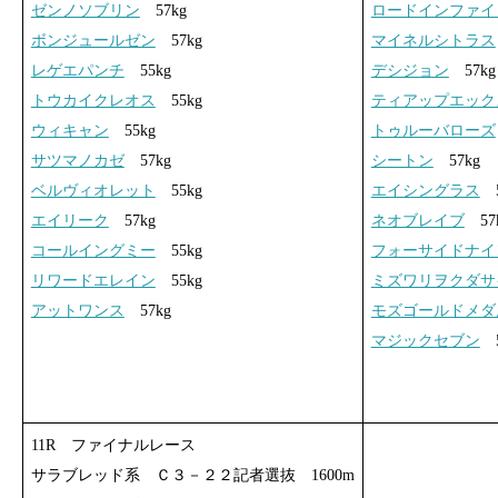
ゼンノソブリン
57kg
ロードインファイ
ボンジュールゼン
57kg
マイネルシトラス
レゲエパンチ
55kg
デシジョン
57kg
トウカイクレオス
55kg
ティアップエック
ウィキャン
55kg
トゥルーバローズ
サツマノカゼ
57kg
シートン
57kg
ベルヴィオレット
55kg
エイシングラス
5
エイリーク
57kg
ネオブレイブ
57
コールイングミー
55kg
フォーサイドナイ
リワードエレイン
55kg
ミズワリヲクダサ
アットワンス
57kg
モズゴールドメダ
マジックセブン
5
11R ファイナルレース
サラブレッド系 Ｃ３－２２記者選抜 1600m