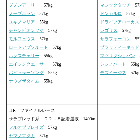
ダノンアーリー
57kg
マジックタッチ
57
ノーブルラン
57kg
ドンカルロ
57kg
ユキノマリア
55kg
ドライブアローカス
チャンピオンフジ
57kg
レゴリス
57kg
モルフェウス
57kg
サラフォーコン
55
ロードアブソルート
57kg
ブラッティーキッド
ルクスチェリー
55kg
マツリダショパン
5
エイシンクエーサー
57kg
シシノハート
55kg
ポピュラーソング
55kg
モズイージス
57kg
ナウズザタイム
55kg
11R ファイナルレース
サラブレッド系 Ｃ２－８記者選抜 1400m
フルオブプレイズ
57kg
ヤマノマタカ
57kg