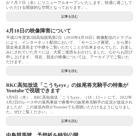
が７月７日（水）にリニューアルオープンいたします。快適に過ごして
いただける開放的な空間となっております。...
記事を読む
4月18日の映像障害について
平成22年度第2回高知競馬第2日（2010年4月18日）映像配信のトラブル
により、インターネット配信において、「モーニング展望。」から第3
競走発走直前まで中継をご覧いただくことが出来ませんでした。お楽し
みにされていた方々には、大変ご迷惑をおかけしました。心からお詫び
申し上げます。 現在、競走の映像については、アーカイブでご覧いた
だけます。...
記事を読む
RKC高知放送「こうちeye」の妹尾将充騎手の特集が
Youtubeで視聴できます
3月9日（木）、RKC高知放送「こうちeye」（18：15～）にて、2022年
3月2日のレース中の落馬事故で療養中の妹尾将充騎手の近況が放送され
ましたが、この放送内容がYoutubeでも視聴いただけるようになりまし
た。ぜひご覧ください。 ...
記事を読む
中島競馬號 予想紙を特別公開