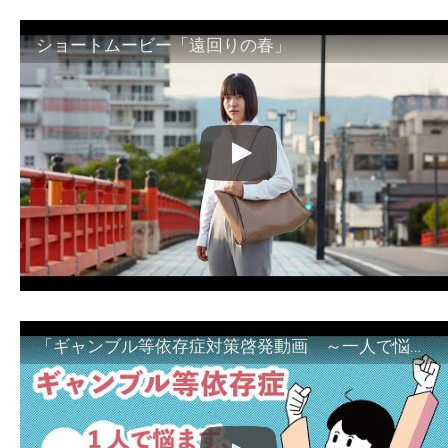
ショートムービー「遠回りの春」
「ギャンブル等依存症対策啓発動画 ～一人で悩まず、家族で悩まず、まず！相談機関へ～」