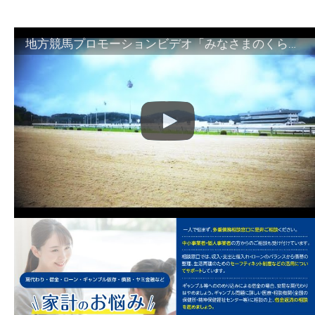
地方競馬プロモーションビデオ「みなさまのくらしのために」30秒篇｜NAR公式