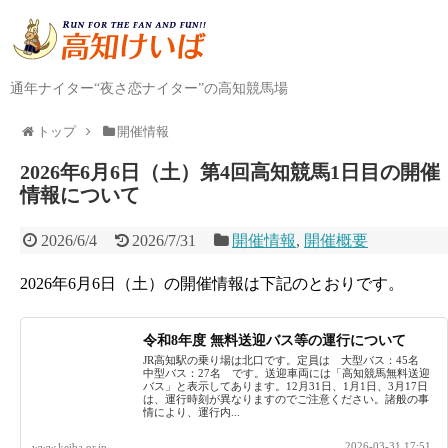
通年ナイター“夜さ恋ナイター”の高知競馬場
トップ
開催情報
2026年6月6日（土）第4回高知競馬1日目の開催
情報について
2026/6/4
2026/7/31
開催情報
,
開催概要
2026年6月6日（土）の開催情報は下記のとおりです。
令和8年度 無料送迎バス等の運行について
JR高知駅の乗り場は北口です。定員は 大型バス：45名
中型バス：27名 です。送迎車両には「高知競馬無料送迎
バス」と表示してあります。12月31日、1月1日、3月17日
は、運行時刻が異なりますのでご注意ください。諸般の事
情により、運行内...
2026-03-31 17:51
www.keiba.or.jp