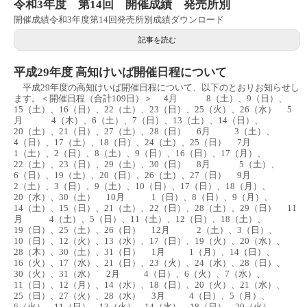
令和3年度 第14回 開催成績 発売所別
開催成績令和3年度第14回発売所別成績ダウンロード
記事を読む
平成29年度 高知けいば開催日程について
平成29年度の高知けいば開催日程について、以下のとおりお知らせし
ます。＜開催日程（合計109日）＞ 4月 8（土）、9（日）、
15（土）、16（日）、22（土）、23（日）、25（火）、26（水） 5
月 4（木）、6（土）、7（日）、13（土）、14（日）、
20（土）、21（日）、27（土）、28（日） 6月 3（土）、
4（日）、17（土）、18（日）、24（土）、25（日） 7月
1（土）、2（日）、8（土）、9（日）、16（日）、17（月）、
22（土）、23（日）、29（土）、30（日） 8月 5（土）、
6（日）、19（土）、20（日）、26（土）、27（日） 9月
2（土）、3（日）、9（土）、10（日）、17（日）、18（月）、
20（水）、30（土） 10月 1（日）、8（日）、9（月）、
14（土）、15（日）、21（土）、22（日）、28（土）、29（日） 11
月 4（土）、5（日）、11（土）、12（日）、18（土）、
19（日）、25（土）、26（日） 12月 2（土）、3（日）、
10（日）、12（火）、13（水）、17（日）、19（火）、20（水）、
28（木）、30（土）、31（日） 1月 1（月）、14（日）、
16（火）、17（水）、21（日）、23（火）、24（水）、28（日）、
30（火）、31（水） 2月 4（日）、6（火）、7（水）、
11（日）、12（月）、14（水）、18（日）、20（火）、21（水）、
25（日）、27（火）、28（水） 3月 4（日）、5（月）、
6（火）、11（日）、13（火）、14（水）、18（日）、20（火）、