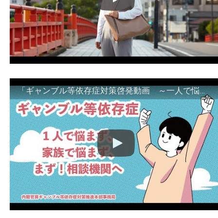
「ギャンブル等依存症対策啓発動画 ～一人で悩まず、家族で悩まず、まず！相談機関へ～」