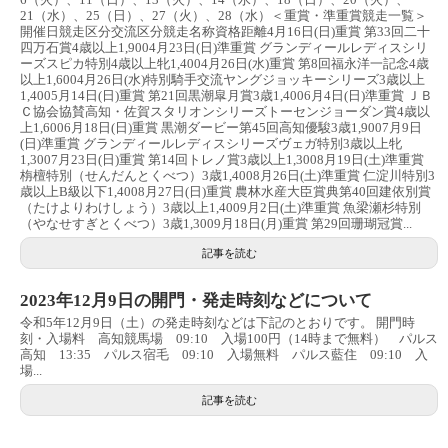
21（水）、25（日）、27（火）、28（水）＜重賞・準重賞競走一覧＞
開催日競走区分交流区分競走名称資格距離4月16日(日)重賞 第33回二十
四万石賞4歳以上1,9004月23日(日)準重賞 グランディールレディスシリ
ーズスピカ特別4歳以上牝1,4004月26日(水)重賞 第8回福永洋一記念4歳
以上1,6004月26日(水)特別騎手交流ヤングジョッキーシリーズ3歳以上
1,4005月14日(日)重賞 第21回黒潮皐月賞3歳1,4006月4日(日)準重賞 ＪＢ
Ｃ協会協賛高知・佐賀スタリオンシリーズトーセンジョーダン賞4歳以
上1,6006月18日(日)重賞 黒潮ダービー第45回高知優駿3歳1,9007月9日
(日)準重賞 グランディールレディスシリーズヴェガ特別3歳以上牝
1,3007月23日(日)重賞 第14回トレノ賞3歳以上1,3008月19日(土)準重賞
栴檀特別（せんだんとくべつ）3歳1,4008月26日(土)準重賞 仁淀川特別3
歳以上B級以下1,4008月27日(日)重賞 農林水産大臣賞典第40回建依別賞
（たけよりわけしょう）3歳以上1,4009月2日(土)準重賞 魚梁瀬杉特別
（やなせすぎとくべつ）3歳1,3009月18日(月)重賞 第29回珊瑚冠賞...
記事を読む
2023年12月9日の開門・発走時刻などについて
令和5年12月9日（土）の発走時刻などは下記のとおりです。 開門時
刻・入場料 高知競馬場 09:10 入場100円（14時まで無料） パルス
高知 13:35 パルス宿毛 09:10 入場無料 パルス藍住 09:10 入
場...
記事を読む