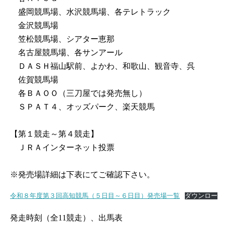
盛岡競馬場、水沢競馬場、各テレトラック
金沢競馬場
笠松競馬場、シアター恵那
名古屋競馬場、各サンアール
ＤＡＳＨ福山駅前、よかわ、和歌山、観音寺、呉
佐賀競馬場
各ＢＡＯＯ（三刀屋では発売無し）
ＳＰＡＴ４、オッズパーク、楽天競馬
【第１競走～第４競走】
ＪＲＡインターネット投票
※発売場詳細は下表にてご確認下さい。
令和８年度第３回高知競馬（５日目～６日目）発売場一覧
ダウンロー
発走時刻（全11競走）、出馬表