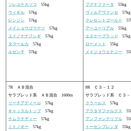
ソレユケカツコ
55kg
プグナファータ
55kg
ウィギル
57kg
ヴィルアヴァンセ
57kg
レンジシ
57kg
クレセントゴールド
57
メイショウゴウケツ
57kg
アーユーリアル
55kg
ユイノナナフシギ
57kg
エスケーブラッド
57kg
タマールカ
57kg
ローメット
55kg
ルゼンチ
57kg
メイジョウエナジー
55
7R ＡＢ混合
8R Ｃ３－１２
サラブレッド系 ＡＢ混合 1600m
サラブレッド系 Ｃ３－１
リーチアディール
57kg
クラールス
57kg
キャッスルトップ
57kg
アラタマファルクス
55
ナムラテディー
57kg
アンファンテリブル
55
ミトノオー
57kg
トーセンブレンダ
55kg