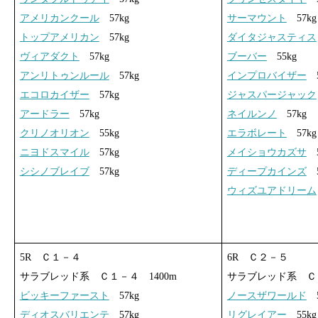
アメリカンクール
57kg
サーマウント
57kg
トップアメリカン
57kg
ダイタジャスティス
ヴィアダクト
57kg
ブーバー
55kg
アンリトゥンルール
57kg
インプロバイザー
5
エコロカイザー
57kg
ジャスパージャック
アードラー
57kg
ネイルンノ
57kg
クリノオリオン
55kg
エラボレート
57kg
ニヨドスマイル
57kg
メイショウカズサ
5
シシノブレイブ
57kg
ディープカインズ
5
ウィズユアドリーム
5R Ｃ１－４
6R Ｃ２－５
サラブレッド系 Ｃ１－４ 1400m
サラブレッド系 Ｃ２
ビッキーファースト
57kg
ノースザワールド
5
ディオスバリエンテ
57kg
リグレイアー
55kg