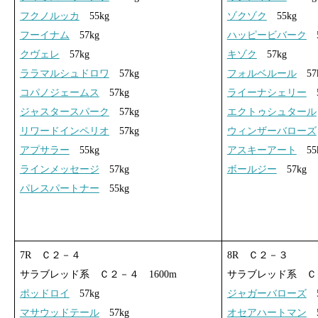
フクノルッカ
55kg
ゾクゾク
55kg
フーイナム
57kg
ハッピービバーク
5
クヴェレ
57kg
キゾク
57kg
ララマルシュドロワ
57kg
フォルベルール
57
コパノジェームス
57kg
ライーナシェリー
5
ジャスタースパーク
57kg
エクトゥシュタール
リワードインペリオ
57kg
ウィンザーバローズ
アプサラー
55kg
アスキーアート
55
ラインメッセージ
57kg
ボールジー
57kg
パレスパートナー
55kg
7R Ｃ２－４
8R Ｃ２－３
サラブレッド系 Ｃ２－４ 1600m
サラブレッド系 Ｃ２
ポッドロイ
57kg
ジャガーバローズ
5
マサウッドテール
57kg
オセアハートマン
5