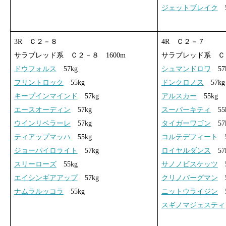
ジェットブレイク
5
3R Ｃ２－８
4R Ｃ２－７
サラブレッド系 Ｃ２－８ 1600m
サラブレッド系 Ｃ２
ドウフォルス
57kg
シュマンドロワ
57
フリントロック
55kg
ドンクロノス
57kg
キープインマインド
57kg
アルスカー
55kg
エースオーディン
57kg
スーパーキティ
55
ウインリベラーレ
57kg
タイガーワゴン
57
ティアップマッハ
55kg
コルテデフィート
5
ジョーパイロライト
57kg
ロイヤルダンス
57
スリーローズ
55kg
サノノビスケッツ
5
エイシンギアアップ
57kg
クリノバーグマン
5
ナムラルッコラ
55kg
ニットウライジン
5
スギノマジェスティ