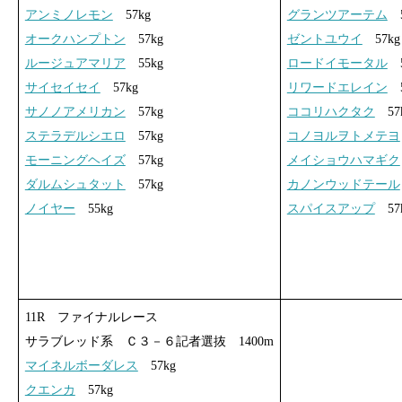
アンミノレモン
57kg
グランツアーテム
5
オークハンプトン
57kg
ゼントユウイ
57kg
ルージュアマリア
55kg
ロードイモータル
5
サイセイセイ
57kg
リワードエレイン
5
サノノアメリカン
57kg
ココリハクタク
57
ステラデルシエロ
57kg
コノヨルヲトメテヨ
モーニングヘイズ
57kg
メイショウハマギク
ダルムシュタット
57kg
カノンウッドテール
ノイヤー
55kg
スパイスアップ
57
11R ファイナルレース
サラブレッド系 Ｃ３－６記者選抜 1400m
マイネルボーダレス
57kg
クエンカ
57kg