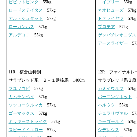
ビビットピンク
55kg
エイブリー
55kg
ロードステイタス
57kg
ネオヒューズ
57kg
アルトシュタット
57kg
ドテライヤツ
57kg
ローガンパス
57kg
プロテア
57kg
アルデココ
55kg
ゲンパチレオニダス
アースライザー
57
11R 横倉山特別
12R ファイナルレ
サラブレッド系 Ｂ－１選抜馬 1400m
サラブレッド系３歳 
フユソウビ
57kg
カミイウルフ
57kg
カムランベイ
57kg
バーニングホット
5
ソッコータルマカ
57kg
ハルウタ
55kg
ゴーマックス
57kg
チュラリヴァル
57
ミッキーストライク
57kg
キーゴールド
57kg
スピードイエロー
57kg
シデレウス
57kg