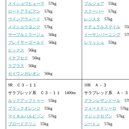
メイショウヒューマ
57kg
ブルジョア
55kg
ロードアラビアン
57kg
スクーバー
57kg
ウインアウォード
57kg
レジスタ
57kg
メイショウヨンク
57kg
ナチュラルスマイル
55
サーブルミラージュ
56kg
イーサンバーニング
57
プレイサーゴールド
56kg
レリッシュ
55kg
ビックス
56kg
イナフセド
56kg
ラプラス
56kg
セイウンガレオン
56kg
9R Ｃ３－１１
10R Ａ－３
サラブレッド系 Ｃ３－１１ 1400m
サラブレッド系 Ａ－３ 
ルックアップトゥー
55kg
グランレザンドール
57
ブラックオレンジ
55kg
フォードテソーロ
57kg
マイネルバルビゾン
57kg
マジックセブン
57kg
ブロードグリン
55kg
シートン
57kg