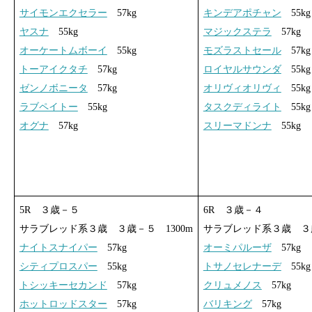
サイモンエクセラー
57kg
キンデアポチャン
55kg
ヤスナ
55kg
マジックステラ
57kg
オーケートムボーイ
55kg
モズラストセール
57kg
トーアイクタチ
57kg
ロイヤルサウンダ
55kg
ゼンノボニータ
57kg
オリヴィオリヴィ
55kg
ラブペイトー
55kg
タスクディライト
55kg
オグナ
57kg
スリーマドンナ
55kg
5R ３歳－５
6R ３歳－４
サラブレッド系３歳 ３歳－５ 1300m
サラブレッド系３歳 ３歳
ナイトスナイパー
57kg
オーミパルーザ
57kg
シティプロスパー
55kg
トサノセレナーデ
55kg
トシッキーセカンド
57kg
クリュメノス
57kg
ホットロッドスター
57kg
バリキング
57kg