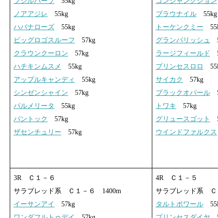
フジルバーブ
55kg
コンジャンクション
ノアアジレ
55kg
ブラウナイル
55kg
ハバナローズ
55kg
トーケンクミー
55
ビッグロゴスルーフ
57kg
グランパリッシュ
5
クラウンクーロン
57kg
ラージフィールド
5
ハチキンムスメ
55kg
プリンセスロロ
55
アップルキャンディ
55kg
サイカク
57kg
シンゼンシャイン
57kg
ブラックオパール
5
パルメリータ
55kg
トワキ
57kg
バントック
57kg
グリュースゴット
5
ザセンチュリー
57kg
ウインドファルクス
3R Ｃ１－６
4R Ｃ１－５
サラブレッド系 Ｃ１－６ 1400m
サラブレッド系 Ｃ１
イーサンアイ
57kg
タルトポワール
55
ワンダフルトゥデイ
57kg
プリンセスダイヤ
5