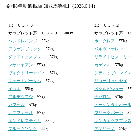
令和8年度第4回高知競馬第4日（2026.6.14）
1R Ｃ３－３
2R Ｃ３－２
サラブレッド系 Ｃ３－３ 1400m
サラブレッド系 Ｃ３
ハンドレインジ
55kg
ホークレア
55kg
アウゲンブリック
57kg
ベルヴィオレット
5
グッドエクスプレス
57kg
リライトヒストリー
マサハヤアン
55kg
カゲマル
57kg
ヴィクトリーナイト
57kg
シティオブロンドン
フォートポータル
57kg
リコーリュウセイ
5
イカホ
55kg
ペタルビジュー
55
アルデツヨシ
57kg
ナバロン
57kg
カプセル
57kg
トーケンタカハール
ノアファラオ
57kg
ブリックバーン
57
エンドレステイル
55kg
ギンガエクスプレス
ブルームソング
55kg
テソリーノ
57kg