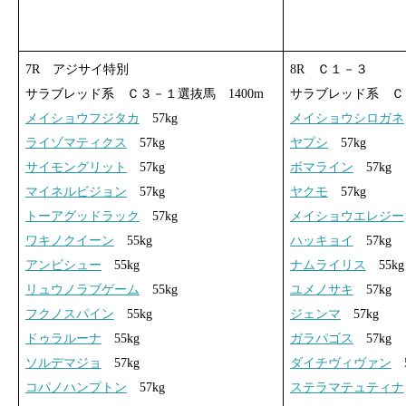
7R アジサイ特別
8R Ｃ１－３
サラブレッド系 Ｃ３－１選抜馬 1400m
サラブレッド系 Ｃ１
メイショウフジタカ
57kg
メイショウシロガネ
ライゾマティクス
57kg
ヤプシ
57kg
サイモングリット
57kg
ボマライン
57kg
マイネルビジョン
57kg
ヤクモ
57kg
トーアグッドラック
57kg
メイショウエレジー
ワキノクイーン
55kg
ハッキョイ
57kg
アンビシュー
55kg
ナムライリス
55kg
リュウノラブゲーム
55kg
ユメノサキ
57kg
フクノスパイン
55kg
ジェンマ
57kg
ドゥラルーナ
55kg
ガラパゴス
57kg
ソルデマジョ
57kg
ダイチヴィヴァン
5
コパノハンプトン
57kg
ステラマテュティナ