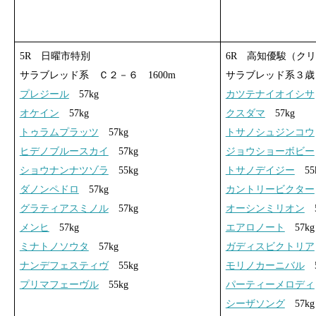
5R 日曜市特別
6R 高知優駿（ク
サラブレッド系 Ｃ２－６ 1600m
サラブレッド系３歳 
プレジール
57kg
カツテナイオイシサ
オケイン
57kg
クスダマ
57kg
トゥラムプラッツ
57kg
トサノシュジンコウ
ヒデノブルースカイ
57kg
ジョウショーボビー
ショウナンナツゾラ
55kg
トサノデイジー
55
ダノンペドロ
57kg
カントリービクター
グラティアスミノル
57kg
オーシンミリオン
5
メンヒ
57kg
エアロノート
57kg
ミナトノソウタ
57kg
ガディスビクトリア
ナンデフェスティヴ
55kg
モリノカーニバル
5
プリマフェーヴル
55kg
パーティーメロディ
シーザソング
57kg