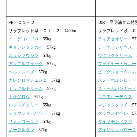
9R Ｃ１－２
10R 早明浦ダム特
サラブレッド系 Ｃ１－２ 1400m
サラブレッド系 Ｃ１
イエデゴロゴロ
55kg
ディアセオリー
57
キョシンタンカイ
57kg
テーオーシリウス
5
ムサシフウジン
57kg
ワクワクドリーム
5
アリアルブラック
57kg
フライヤートゥルー
ベルノレイズ
57kg
ビッグショータイム
カレンロマチェンコ
57kg
スノーホルンロード
ミラクルドリーム
57kg
ストームバンガード
トラジロウ
57kg
コスモルーテウス
5
ルクスチェリー
55kg
マジックタッチ
57
ジョウショーパワー
57kg
クラウンセヘル
57
サノノゴールド
57kg
ダイヤモンドフジ
5
ノーブルラン
57kg
アイザックバローズ