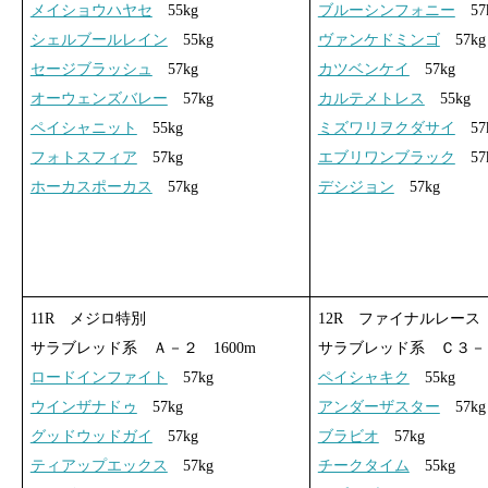
メイショウハヤセ
55kg
ブルーシンフォニー
57
シェルブールレイン
55kg
ヴァンケドミンゴ
57kg
セージブラッシュ
57kg
カツベンケイ
57kg
オーウェンズバレー
57kg
カルテメトレス
55kg
ペイシャニット
55kg
ミズワリヲクダサイ
57
フォトスフィア
57kg
エブリワンブラック
57
ホーカスポーカス
57kg
デシジョン
57kg
11R メジロ特別
12R ファイナルレース
サラブレッド系 Ａ－２ 1600m
サラブレッド系 Ｃ３－１
ロードインファイト
57kg
ペイシャキク
55kg
ウインザナドゥ
57kg
アンダーザスター
57kg
グッドウッドガイ
57kg
ブラビオ
57kg
ティアップエックス
57kg
チークタイム
55kg