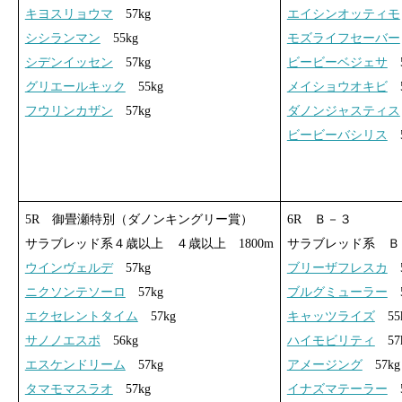
キヨスリョウマ
57kg
エイシンオッティモ
シシランマン
55kg
モズライフセーバー
シデンイッセン
57kg
ビービーベジェサ
5
グリエールキック
55kg
メイショウオキビ
5
フウリンカザン
57kg
ダノンジャスティス
ビービーバシリス
5
5R 御畳瀬特別（ダノンキングリー賞）
6R Ｂ－３
サラブレッド系４歳以上 ４歳以上 1800m
サラブレッド系 Ｂ－
ウインヴェルデ
57kg
ブリーザフレスカ
5
ニクソンテソーロ
57kg
ブルグミューラー
5
エクセレントタイム
57kg
キャッツライズ
55
サノノエスポ
56kg
ハイモビリティ
57
エスケンドリーム
57kg
アメージング
57kg
タマモマスラオ
57kg
イナズマテーラー
5