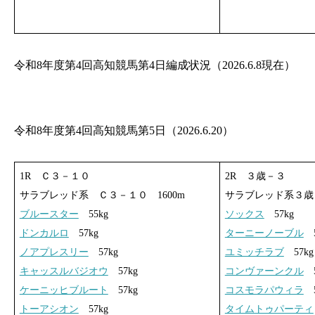
令和8年度第4回高知競馬第4日編成状況（2026.6.8現在）
令和8年度第4回高知競馬第5日（2026.6.20）
1R Ｃ３－１０
2R ３歳－３
サラブレッド系 Ｃ３－１０ 1600m
サラブレッド系３歳 
ブルースター
55kg
ソックス
57kg
ドンカルロ
57kg
ターニーノーブル
5
ノアプレスリー
57kg
ユミッチラブ
57kg
キャッスルバジオウ
57kg
コンヴァーンクル
5
ケーニッヒブルート
57kg
コスモラパウィラ
5
トーアシオン
57kg
タイムトゥパーティ