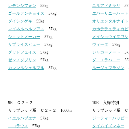
レモンシフォン
55kg
ニルアドミラリ
57
ゴールデンチョイス
57kg
エバーサニーハート
ダイシンゲキ
55kg
オリエンタルナイト
マイネルヘルツアス
57kg
カポデテュティカピ
ショットメーカー
57kg
メイショウイヌワシ
サプライズビュー
57kg
ヴィーダ
57kg
グッドフェイス
57kg
ジャガーノート
57
ゼンノソブリン
57kg
ダニエラハニー
55
カレンルシェルブル
57kg
ルージュブラゾン
5
9R Ｃ２－２
10R 入梅特別
サラブレッド系 Ｃ２－２ 1600m
サラブレッド系 Ｃ２
イエルバブエナ
57kg
ジーティーハッピー
ニコラウス
57kg
タイムイズマネー
5