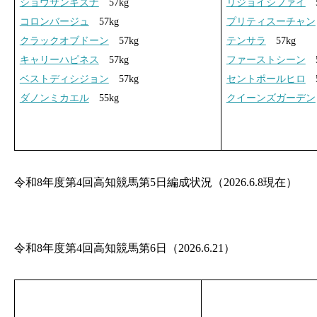
ショウサンキズナ
57kg
リジョイシファイ
5
コロンバージュ
57kg
プリティスーチャン
クラックオブドーン
57kg
テンサラ
57kg
キャリーハピネス
57kg
ファーストシーン
5
ベストディシジョン
57kg
セントポールヒロ
5
ダノンミカエル
55kg
クイーンズガーデン
令和8年度第4回高知競馬第5日編成状況（2026.6.8現在）
令和8年度第4回高知競馬第6日（2026.6.21）