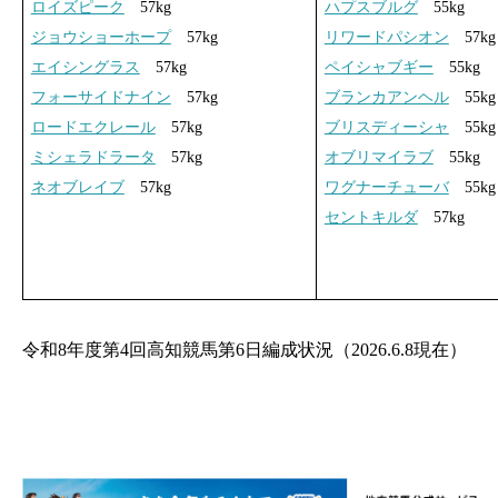
ロイズピーク
57kg
ハプスブルグ
55kg
ジョウショーホープ
57kg
リワードパシオン
57kg
エイシングラス
57kg
ペイシャブギー
55kg
フォーサイドナイン
57kg
ブランカアンヘル
55kg
ロードエクレール
57kg
ブリスディーシャ
55kg
ミシェラドラータ
57kg
オブリマイラブ
55kg
ネオブレイブ
57kg
ワグナーチューバ
55kg
セントキルダ
57kg
令和8年度第4回高知競馬第6日編成状況（2026.6.8現在）