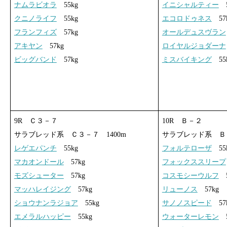
ナムラビオラ
55kg
イニシャルティー
5
クニノライフ
55kg
エコロドゥネス
57
フランフィズ
57kg
オールデュスヴラン
アキヤン
57kg
ロイヤルジョダーナ
ビッグバンド
57kg
ミスバイキング
55
9R Ｃ３－７
10R Ｂ－２
サラブレッド系 Ｃ３－７ 1400m
サラブレッド系 Ｂ－
レゲエパンチ
55kg
フォルテローザ
55
マカオンドール
57kg
フォックススリープ
モズシューター
57kg
コスモシーウルフ
5
マッハレイジング
57kg
リューノス
57kg
ショウナンラジョア
55kg
サノノスピード
57
エメラルハッピー
55kg
ウォーターレモン
5