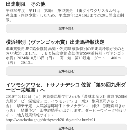
出走制限 その他
平成29年度 第11回 第6日 第12競走 1番ダイワクリスタル号は、
鼻出血（両側少量）したため、平成29年12月16日までの20日間出走制
限。
記事を読む
横浜特別（ヴァンゴッホ賞）出走馬枠順決定
準重賞競走 JBC協会協賛 高知・佐賀SS 横浜特別の出走馬枠順が次のと
おり決定しました。 ＪＢＣ協会協賛 高知佐賀SS横浜特別（ヴァンゴッ
ホ賞）2024年10月13日（日） 高 知 第10競走 ダート 1400ｍ
（右） 20:15...
記事を読む
イツモシアワセ、トサノナデシコ 佐賀「第58回九州ダ
ービー栄城賞」へ
2016年5月29日（日）佐賀競馬場で行われる「農林水産大臣賞典 第58回
九州ダービー栄城賞」に、イツモシアワセ （牝3 別府真司きゅう
舎） 騎乗予定 大澤誠志郎騎手トサノナデシコ （牝3 別府真司きゅ
う舎） 騎乗予定 田中純騎手が出走します。ダービーウイーク特設サ
イト（地方競馬情報サイト）
http://www.keiba.go.jp/derbyweek2016/yoteiba.html#01...
記事を読む