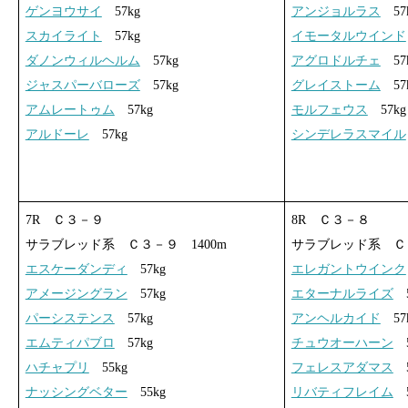
ゲンヨウサイ
57kg
アンジョルラス
57
スカイライト
57kg
イモータルウインド
ダノンウィルヘルム
57kg
アグロドルチェ
57
ジャスパーバローズ
57kg
グレイストーム
57
アムレートゥム
57kg
モルフェウス
57kg
アルドーレ
57kg
シンデレラスマイル
7R Ｃ３－９
8R Ｃ３－８
サラブレッド系 Ｃ３－９ 1400m
サラブレッド系 Ｃ３
エスケーダンディ
57kg
エレガントウインク
アメージングラン
57kg
エターナルライズ
5
パーシステンス
57kg
アンヘルカイド
57
エムティパブロ
57kg
チュウオーハーン
5
ハチャプリ
55kg
フェレスアダマス
5
ナッシングベター
55kg
リバティフレイム
5