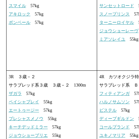
スマイル
57kg
サンセットロード
5
アキロック
57kg
スノープリンス
57
ボンベール
57kg
ターニーロイヤル
5
ジョウショーレーヴ
ミアソレイユ
55kg
3R ３歳－２
4R カツオクジラ
サラブレッド系３歳 ３歳－２ 1300m
サラブレッド系 Ｂ－
ザガラ
57kg
フィティアンガ
57
ペイシャプレイ
55kg
ハルノサムソン
57
エートゥージー
57kg
ビステル
57kg
プレシャスメノウ
55kg
ディープギルドン
5
キーチデッドミラー
57kg
コールブランド
57
ジョウショーブリエ
55kg
ユキノマリア
55kg