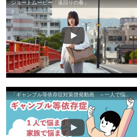
ショートムービー「遠回りの春」
「ギャンブル等依存症対策啓発動画 ～一人で悩まず、家族で悩まず、まず！相談機関へ～」