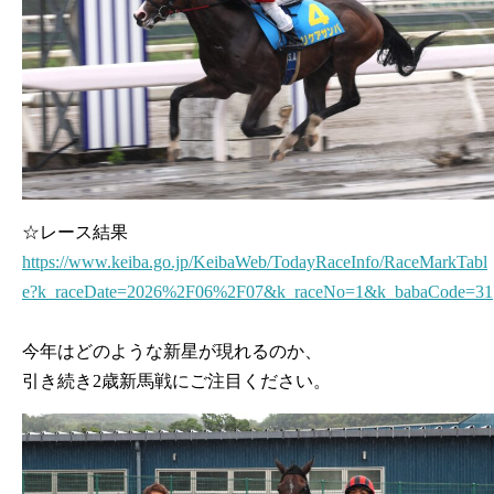
☆レース結果
https://www.keiba.go.jp/KeibaWeb/TodayRaceInfo/RaceMarkTabl
e?k_raceDate=2026%2F06%2F07&k_raceNo=1&k_babaCode=31
今年はどのような新星が現れるのか、
引き続き2歳新馬戦にご注目ください。