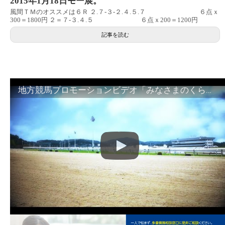
2015年1月18日モー展。
風間ＴＭのオススメは６Ｒ ２.７‐３‐２.４.５.７ ６点ｘ
300＝1800円 ２＝７‐３.４.５ ６点ｘ200＝1200円
記事を読む
地方競馬プロモーションビデオ「みなさまのくらしのために」30秒篇｜NAR公式