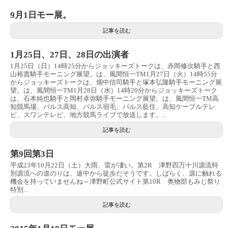
9月1日モー展。
記事を読む
1月25日、27日、28日の出演者
1月25日（日）14時25分からジョッキーズトークは、赤岡修次騎手と西
山裕貴騎手モーニング展望。は、風間恒一TM1月27日（火）14時55分
からジョッキーズトークは、畑中信司騎手と塚本弘隆騎手モーニング展
望。は、風間恒一TM1月28日（水）14時20分からジョッキーズトーク
は、石本純也騎手と岡村卓弥騎手モーニング展望。は、風間恒一TM高
知競馬場、パルス高知、パルス宿毛、パルス藍住、高知ケーブルテレ
ビ、スワンテレビ、地方競馬ライブで放送します。...
記事を読む
第9回第3日
平成23年10月22日（土）大雨、雷が凄い。第2R 津野四万十川源流特
別源流への道のりは、途中から徒歩だそうです。しばらく、源に触れる
機会を持っていませんね～津野町公式サイト第10R 奥物部もみじ祭り
特別...
記事を読む