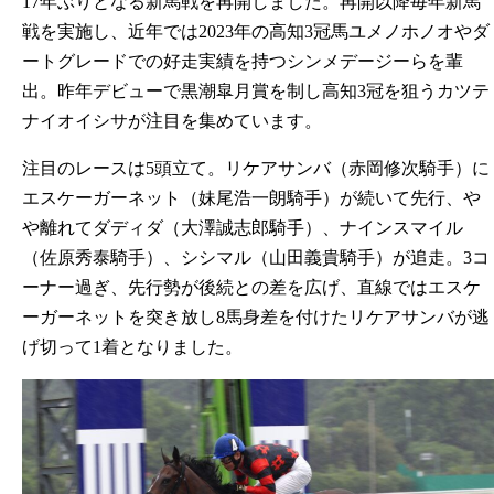
17年ぶりとなる新馬戦を再開しました。再開以降毎年新馬
戦を実施し、近年では2023年の高知3冠馬ユメノホノオやダ
ートグレードでの好走実績を持つシンメデージーらを輩
出。昨年デビューで黒潮皐月賞を制し高知3冠を狙うカツテ
ナイオイシサが注目を集めています。
注目のレースは5頭立て。リケアサンバ（赤岡修次騎手）に
エスケーガーネット（妹尾浩一朗騎手）が続いて先行、や
や離れてダディダ（大澤誠志郎騎手）、ナインスマイル
（佐原秀泰騎手）、シシマル（山田義貴騎手）が追走。3コ
ーナー過ぎ、先行勢が後続との差を広げ、直線ではエスケ
ーガーネットを突き放し8馬身差を付けたリケアサンバが逃
げ切って1着となりました。