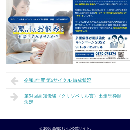
令和8年度 第6サイクル 編成状況
第54回高知優駿（クリソベリル賞）出走馬枠順
決定
© 2006
高知けいば公式サイト
.