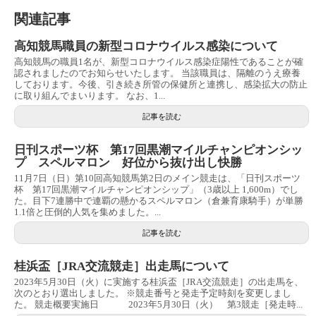
関連記事
高知競馬職員の新型コロナウイルス感染について
高知競馬の職員1名が、新型コロナウイルス感染症陽性であることが確
認されましたのでお知らせいたします。 当該職員は、隔離のうえ療養
しております。今後、引き続き所管の保健所と連携し、感染拡大の防止
に取り組んでまいります。 なお、1...
記事を読む
日刊スポーツ杯 第17回黒潮マイルチャンピオンシッ
プ スペルマロン 好位から抜け出し快勝
11月7日（日）第10回高知競馬第2日のメイン競走は、「日刊スポーツ
杯 第17回黒潮マイルチャンピオンシップ」（3歳以上 1,600m）でし
た。目下7連勝中で連覇の懸かるスペルマロン（倉兼育康騎手）が単勝
1.1倍と圧倒的人気を集めました。...
記事を読む
桂浜盃［JRA交流競走］出走馬について
2023年5月30日（火）に実施する桂浜盃［JRA交流競走］の出走馬を、
次のとおり選出しました。 ※競走番号と発走予定時刻を変更しまし
た。 競走概要実施日 2023年5月30日（火） 第3競走［発走時...