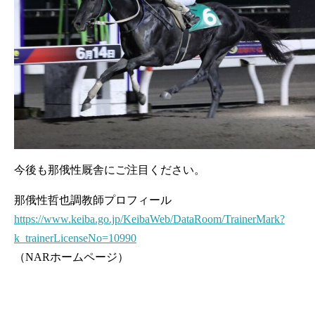
今後も那俄性厩舎にご注目ください。
那俄性哲也調教師プロフィール
https://www.keiba.go.jp/KeibaWeb/DataRoom/TrainerMark?
k_trainerLicenseNo=10990
（NARホームページ）