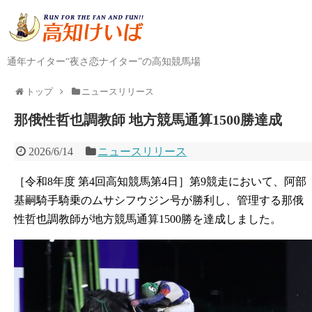
通年ナイター“夜さ恋ナイター”の高知競馬場
トップ
ニュースリリース
那俄性哲也調教師 地方競馬通算1500勝達成
2026/6/14
ニュースリリース
［令和8年度 第4回高知競馬第4日］第9競走において、阿部
基嗣騎手騎乗のムサシフウジン号が勝利し、管理する那俄
性哲也調教師が地方競馬通算1500勝を達成しました。