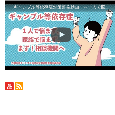
「ギャンブル等依存症対策啓発動画 ～一人で悩まず、家族で悩まず、まず！相談機関へ～」