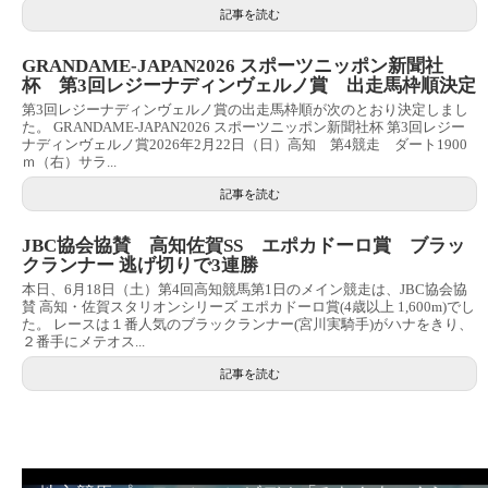
記事を読む
GRANDAME-JAPAN2026 スポーツニッポン新聞社
杯 第3回レジーナディンヴェルノ賞 出走馬枠順決定
第3回レジーナディンヴェルノ賞の出走馬枠順が次のとおり決定しまし
た。 GRANDAME-JAPAN2026 スポーツニッポン新聞社杯 第3回レジー
ナディンヴェルノ賞2026年2月22日（日）高知 第4競走 ダート1900
ｍ（右）サラ...
記事を読む
JBC協会協賛 高知佐賀SS エポカドーロ賞 ブラッ
クランナー 逃げ切りで3連勝
本日、6月18日（土）第4回高知競馬第1日のメイン競走は、JBC協会協
賛 高知・佐賀スタリオンシリーズ エポカドーロ賞(4歳以上 1,600m)でし
た。 レースは１番人気のブラックランナー(宮川実騎手)がハナをきり、
２番手にメテオス...
記事を読む