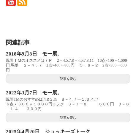
関連記事
2018年9月8日 モー展。
風間ＴＭのオススメは７Ｒ 2－4.5.7.8－4.5.7.8.11 16点×100＝1,600
円 馬単 ２－４．７ 2点×400＝800円 ５．８－２ 2点×300＝600
円
記事を読む
2022年3月7日 モー展。
風間TMのおすすめは４R３単 ８－４.７ー１.３.４.７
６点ｘ３００＝１８００円３フク ３－７ー８ ６００円 ３－８
－１.４ ３００円
記事を読む
2025年4月20日 ジョッキーズトーク