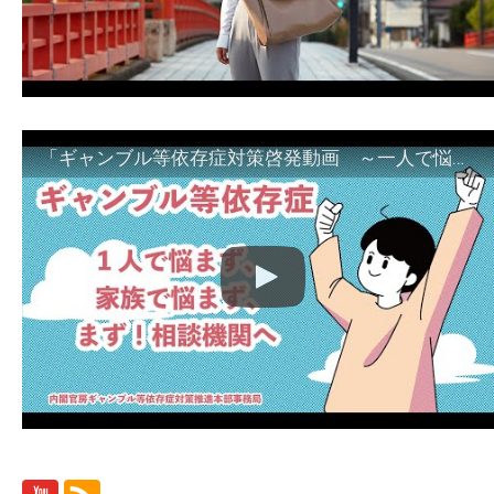
「ギャンブル等依存症対策啓発動画 ～一人で悩まず、家族で悩まず、まず！相談機関へ～」