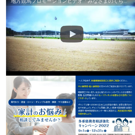
地方競馬プロモーションビデオ「みなさまのくらしのために」30秒篇｜NAR公式