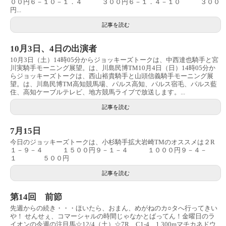
００円６－１０－１．４ ３００円６－１．４－１０ ３００
円...
記事を読む
10月3日、4日の出演者
10月3日（土）14時05分からジョッキーズトークは、中西達也騎手と宮
川実騎手モーニング展望。は、川島民博TM10月4日（日）14時05分か
らジョッキーズトークは、西山裕貴騎手と山頭信義騎手モーニング展
望。は、川島民博TM高知競馬場、パルス高知、パルス宿毛、パルス藍
住、高知ケーブルテレビ、地方競馬ライブで放送します。...
記事を読む
7月15日
今日のジョッキーズトークは、小杉騎手拡大岩崎TMのオススメは２R
１－９－４ １５００円９－１－４ １０００円９－４－
１ ５００円
記事を読む
第14回 前節
先週からの続き・・・ほいたら、おまん、めがねのカ○タへ行ってきい
や！ せんせぇ、コマーシャルの時間じゃなかとばってん！金曜日のラ
イオンの今週の注目馬☆12/4（土）☆7R C1-4 1,300mマチカネドウ