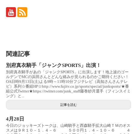
関連記事
別府真衣騎手「ジャンクSPORTS」出演！
別府真衣騎手があの「ジャンクSPORTS」に出演します！地上波のゴー
ルデンでMCの浜田さんとどんな絡みが見られるのかご期待ください！
OA日時9月13日(土)よる9時～11時10分フジテレビ（高知さんさんテレ
ビ）系列☆番組HP☆http://www.fujitv.co.jp/sports/special/junksports/★番
組公式Twitter★https://twitter.com/junk_staff藤巻紗月選手（フィンスイミ
ング）と...
記事を読む
4月28日
今日のジョッキーズトークは、山崎騎手と西森騎手拡大山崎ＴＭのオス
スメは９Ｒ１０－１．４－６ ５００円１．４－１０－６ ４