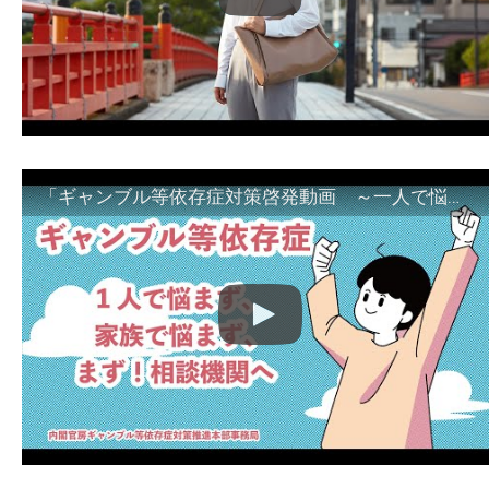
「ギャンブル等依存症対策啓発動画 ～一人で悩まず、家族で悩まず、まず！相談機関へ～」