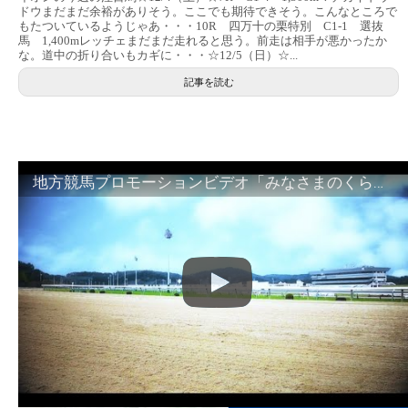
ドウまだまだ余裕がありそう。ここでも期待できそう。こんなところで
もたついているようじゃあ・・・10R 四万十の栗特別 C1-1 選抜
馬 1,400mレッチェまだまだ走れると思う。前走は相手が悪かったか
な。道中の折り合いもカギに・・・☆12/5（日）☆...
記事を読む
地方競馬プロモーションビデオ「みなさまのくらしのために」30秒篇｜NAR公式