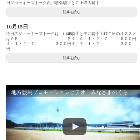
日ジョッキーズトーク西川敏弘騎手と井上瑛太騎手
記事を読む
10月15日
今日のジュッキーズトークは 山﨑騎手と中西騎手山崎ＴＭのオススメ
は９Ｒ 各４－５－１・２・７ ６００円
４－１・２－７ ３００円４－７－１・２ ３００
円...
記事を読む
地方競馬プロモーションビデオ「みなさまのくらしのために」30秒篇｜NAR公式