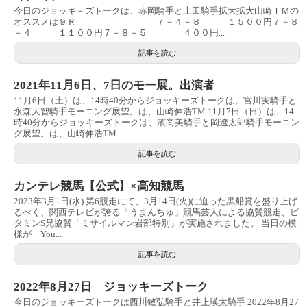
今日のジョッキ－ズトークは、赤岡騎手と上田騎手拡大拡大山崎ＴＭの
オススメは９Ｒ ７－４－８ １５００円７－８
－４ １１００円７－８－５ ４００円...
記事を読む
2021年11月6日、7日のモー展。出演者
11月6日（土）は、14時40分からジョッキーズトークは、宮川実騎手と
永森大智騎手モーニング展望。は、山崎伸浩TM 11月7日（日）は、14
時40分からジョッキーズトークは、濱尚美騎手と岡遼太郎騎手モーニン
グ展望。は、山崎伸浩TM
記事を読む
カンテレ競馬【公式】×高知競馬
2023年3月1日(水) 第6競走にて、3月14日(火)に迫った黒船賞を盛り上げ
るべく、関西テレビが誇る「うまんちゅ」競馬芸人による協賛競走、ビ
タミンS兄協賛「ミサイルマン岩部特別」が実施されました。 当日の模
様が You...
記事を読む
2022年8月27日 ジョッキーズトーク
今日のジョッキーズトークは西川敏弘騎手と井上瑛太騎手 2022年8月27