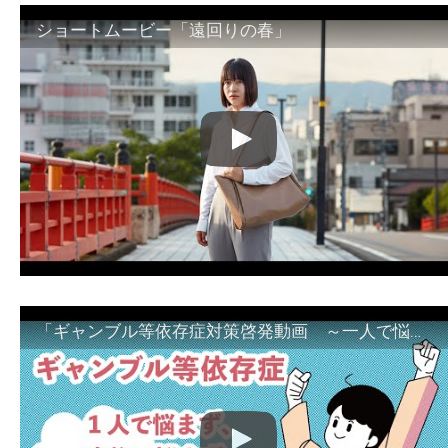
ショートムービー「遠回りの春」
「ギャンブル等依存症対策啓発動画 ～一人で悩まず、家族で悩まず、まず！相談機関へ～」