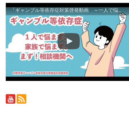
「ギャンブル等依存症対策啓発動画 ～一人で悩まず、家族で悩まず、まず！相談機関へ～」