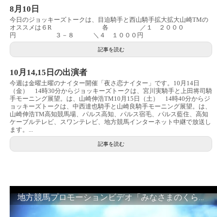
8月10日
今日のジョッキーズトークは、目迫騎手と西山騎手拡大拡大山崎TMの
オススメは６R 各 ／１ ２０００
円 ３－８ ＼４ １０００円
記事を読む
10月14,15日の出演者
今週は金曜土曜のナイター開催「夜さ恋ナイター」です。10月14日
（金） 14時30分からジョッキーズトークは、宮川実騎手と上田将司騎
手モーニング展望。は、山崎伸浩TM10月15日（土） 14時40分からジ
ョッキーズトークは、中西達也騎手と山崎良騎手モーニング展望。は、
山崎伸浩TM高知競馬場、パルス高知、パルス宿毛、パルス藍住、高知
ケーブルテレビ、スワンテレビ、地方競馬インターネット中継で放送し
ます。...
記事を読む
地方競馬プロモーションビデオ「みなさまのくらしのために」30秒篇｜NAR公式