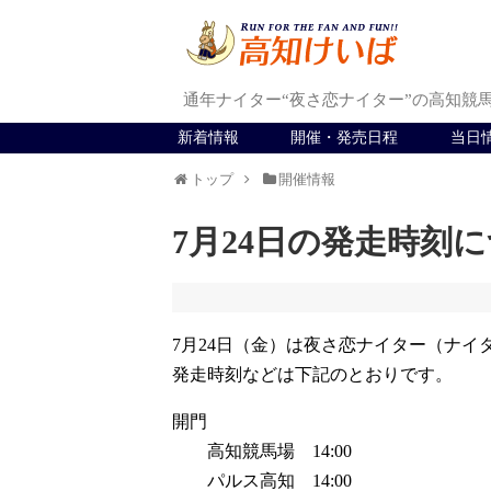
通年ナイター“夜さ恋ナイター”の高知競
新着情報
開催・発売日程
当日
トップ
開催情報
7月24日の発走時刻
7月24日（金）は夜さ恋ナイター（ナイ
発走時刻などは下記のとおりです。
開門
高知競馬場 14:00
パルス高知 14:00