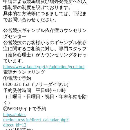
申請による競馬場及び場外発売所への入
場制限の制度を設けております。
具体的な方法等につきましては、下記ま
でお問い合わせください。
公営競技ギャンブル依存症カウンセリン
グセンター
公営競技のお客様からのギャンブル依存
症に関するご相談に対し、専門スタッフ
（臨床心理士）がカウンセリングを行っ
ています。
https://www.koeikyogi.jp/addiction/gcc.html
電話カウンセリング
①電話で予約
0120-321-153（フリーダイヤル）
予約受付時間 平日9時～17時
（土曜日・日曜日・祝日・年末年始を除
く）
②WEBサイトで予約
https://tokio-
mednet.resv.jp/direct_calendar.php?
direct_id=12