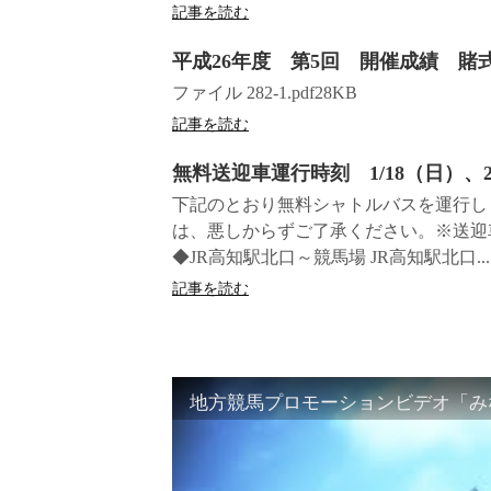
記事を読む
平成26年度 第5回 開催成績 賭
ファイル 282-1.pdf28KB
記事を読む
無料送迎車運行時刻 1/18（日）、
下記のとおり無料シャトルバスを運行し
は、悪しからずご了承ください。※送迎
◆JR高知駅北口～競馬場 JR高知駅北口...
記事を読む
地方競馬プロモーションビデオ「みな