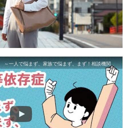
「ギャンブル等依存症対策啓発動画 ～一人で悩まず、家族で悩まず、まず！相談機関へ～」