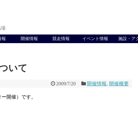
馬場
情報
開催情報
競走情報
イベント情報
施設・ア
について
2009/7/20
開催情報
,
開催概要
ター開催）です。