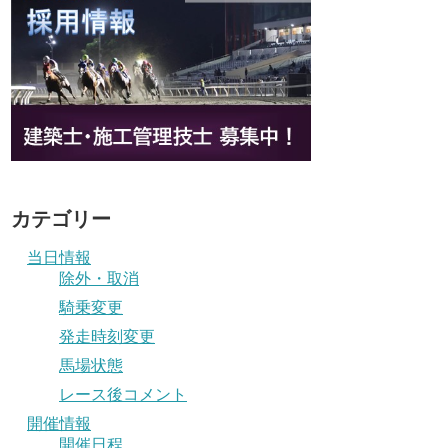
カテゴリー
当日情報
除外・取消
騎乗変更
発走時刻変更
馬場状態
レース後コメント
開催情報
開催日程