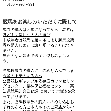
0180－998－991
競馬をお楽しみいただくに際して
馬券の購入は20歳になってから 馬券は
ほどよく楽しむ大人の遊び
未成年者は競馬法第28条により勝馬投票
券を購入しまたは譲り受けることはでき
ません。
無理のない資金で適度に楽しみましょ
う。
勝馬投票券の購入に、のめり込んでしま
う等の不安のある方へ
公営競技ギャンブル依存症カウンセリン
グセンター、精神保健福祉センター、高
知県競馬組合総務課 においてご相談を承
っております。
また、勝馬投票券の購入にのめり込むお
それのある方ご本人やそのご家族からの