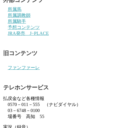
所属馬
所属調教師
所属騎手
予想コンテンツ
JRA発売 J−PLACE
旧コンテンツ
ファンファーレ
テレホンサービス
払戻金など各種情報
0570－011－555 （ナビダイヤル）
03－6748－0100
場番号 高知 55
実況（録音）