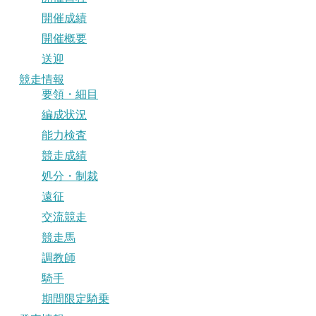
開催成績
開催概要
送迎
競走情報
要領・細目
編成状況
能力検査
競走成績
処分・制裁
遠征
交流競走
競走馬
調教師
騎手
期間限定騎乗