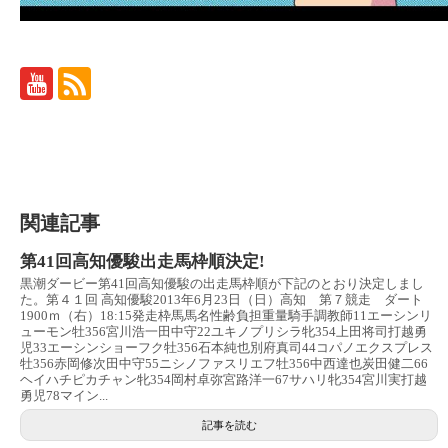
関連記事
第41回高知優駿出走馬枠順決定!
黒潮ダービー第41回高知優駿の出走馬枠順が下記のとおり決定しまし
た。第４１回 高知優駿2013年6月23日（日）高知 第７競走 ダート
1900ｍ（右）18:15発走枠馬馬名性齢負担重量騎手調教師11エーシンリ
ューモン牡356宮川浩一田中守22ユキノプリシラ牝354上田将司打越勇
児33エーシンショーフク牡356石本純也別府真司44コパノエクスプレス
牡356赤岡修次田中守55ニシノファスリエフ牡356中西達也炭田健二66
ヘイハチピカチャン牝354岡村卓弥宮路洋一67サハリ牝354宮川実打越
勇児78マイン...
記事を読む