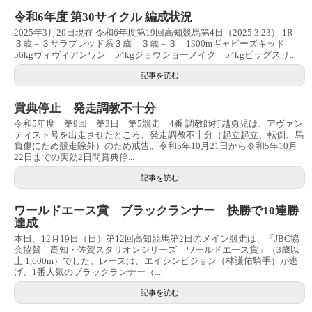
令和6年度 第30サイクル 編成状況
2025年3月20日現在 令和6年度第19回高知競馬第4日（2025.3.23） 1R
３歳－３サラブレッド系３歳 ３歳－３ 1300mギャビーズキッド
56kgヴィヴィアンワン 54kgジョウショーメイク 54kgビッグスリ...
記事を読む
賞典停止 発走調教不十分
令和5年度 第9回 第3日 第5競走 4番 調教師打越勇児は、アヴァン
ティスト号を出走させたところ、発走調教不十分（起立起立、転倒、馬
負傷にため競走除外）のため戒告。令和5年10月21日から令和5年10月
22日までの実効2日間賞典停...
記事を読む
ワールドエース賞 ブラックランナー 快勝で10連勝
達成
本日、12月19日（日）第12回高知競馬第2日のメイン競走は、「JBC協
会協賛 高知・佐賀スタリオンシリーズ ワールドエース賞」（3歳以
上 1,600m）でした。レースは、エイシンビジョン（林謙佑騎手）が逃
げ、1番人気のブラックランナー（...
記事を読む