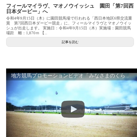
フィールマイラヴ、マオノウイッシュ 園田「第7回西
日本ダービー」へ
令和4年9月15日（木）に園田競馬場で行われる「西日本地区6県交流重
賞 第7回西日本ダービー競走」に、フィールマイラヴとマオノウイッ
シュが出走します。 実施日：令和4年9月15日（木）実施場：園田競馬
場距 離：1,870ｍ 【...
記事を読む
地方競馬プロモーションビデオ「みなさまのくらしのために」30秒篇｜NAR公式