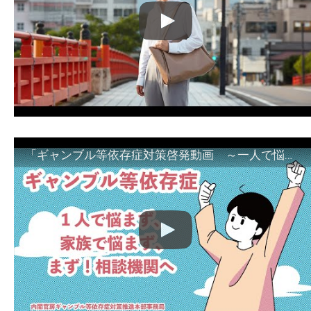
「ギャンブル等依存症対策啓発動画 ～一人で悩まず、家族で悩まず、まず！相談機関へ～」