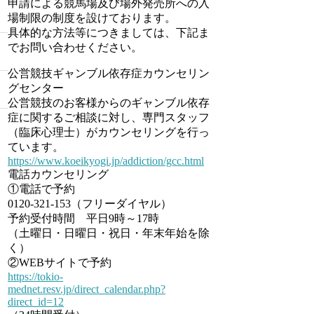
申請による競馬場及び場外発売所への入
場制限の制度を設けております。
具体的な方法等につきましては、下記ま
でお問い合わせください。
公営競技ギャンブル依存症カウンセリン
グセンター
公営競技のお客様からのギャンブル依存
症に関するご相談に対し、専門スタッフ
（臨床心理士）がカウンセリングを行っ
ています。
https://www.koeikyogi.jp/addiction/gcc.html
電話カウンセリング
①電話で予約
0120-321-153（フリーダイヤル）
予約受付時間 平日9時～17時
（土曜日・日曜日・祝日・年末年始を除
く）
②WEBサイトで予約
https://tokio-
mednet.resv.jp/direct_calendar.php?
direct_id=12