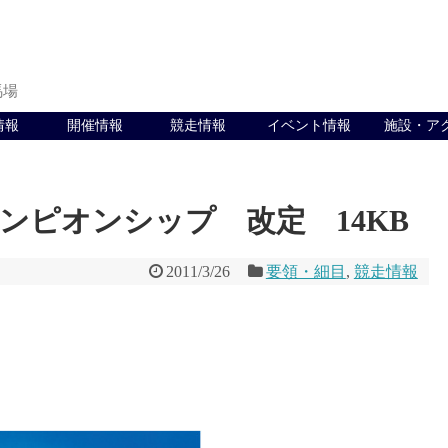
馬場
情報
開催情報
競走情報
イベント情報
施設・ア
ンピオンシップ 改定 14KB
2011/3/26
要領・細目
,
競走情報