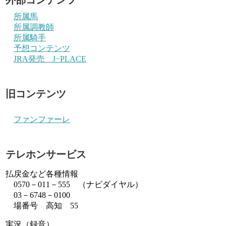
所属馬
所属調教師
所属騎手
予想コンテンツ
JRA発売 J−PLACE
旧コンテンツ
ファンファーレ
テレホンサービス
払戻金など各種情報
0570－011－555 （ナビダイヤル）
03－6748－0100
場番号 高知 55
実況（録音）