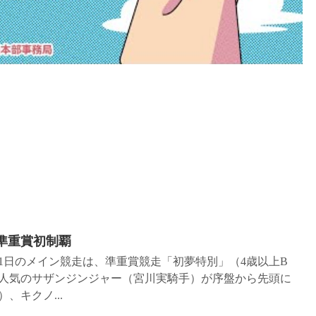
準重賞初制覇
第1日のメイン競走は、準重賞競走「初夢特別」（4歳以上B
、2番人気のサザンジンジャー（宮川実騎手）が序盤から先頭に
、キクノ...