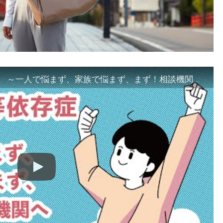
「ギャンブル等依存症対策啓発動画 ～一人で悩まず、家族で悩まず、まず！相談機関へ～」