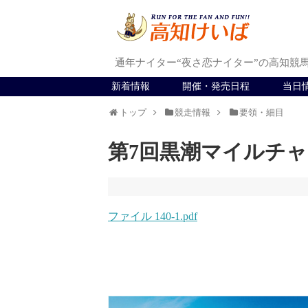
通年ナイター“夜さ恋ナイター”の高知競
新着情報
開催・発売日程
当日
トップ
競走情報
要領・細目
第7回黒潮マイルチャ
ファイル 140-1.pdf