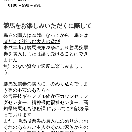
0180－998－991
競馬をお楽しみいただくに際して
馬券の購入は20歳になってから 馬券は
ほどよく楽しむ大人の遊び
未成年者は競馬法第28条により勝馬投票
券を購入しまたは譲り受けることはでき
ません。
無理のない資金で適度に楽しみましょ
う。
勝馬投票券の購入に、のめり込んでしま
う等の不安のある方へ
公営競技ギャンブル依存症カウンセリン
グセンター、精神保健福祉センター、高
知県競馬組合総務課 においてご相談を承
っております。
また、勝馬投票券の購入にのめり込むお
それのある方ご本人やそのご家族からの