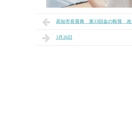
高知市長賞典 第33回金の鞍賞 改定
3月26日