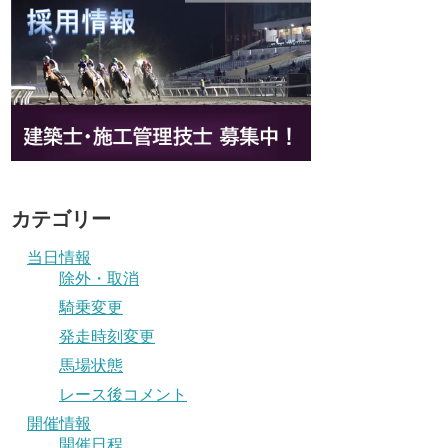
カテゴリー
当日情報
除外・取消
騎乗変更
発走時刻変更
馬場状態
レース後コメント
開催情報
開催日程