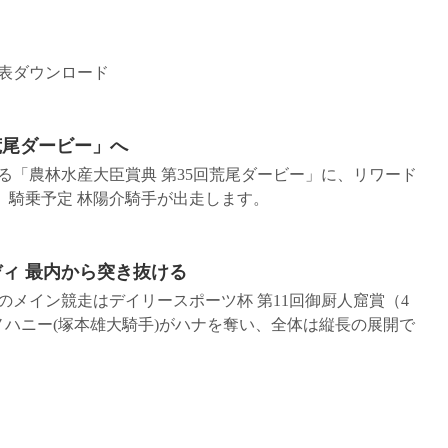
績表ダウンロード
荒尾ダービー」へ
れる「農林水産大臣賞典 第35回荒尾ダービー」に、リワード
 騎乗予定 林陽介騎手が出走します。
ディ 最内から突き抜ける
日のメイン競走はデイリースポーツ杯 第11回御厨人窟賞（4
、サノハニー(塚本雄大騎手)がハナを奪い、全体は縦長の展開で