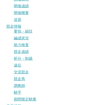
開催成績
開催概要
送迎
競走情報
要領・細目
編成状況
能力検査
競走成績
処分・制裁
遠征
交流競走
競走馬
調教師
騎手
期間限定騎乗