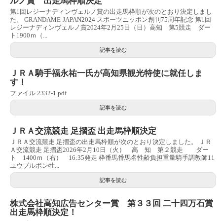
ルノ賞 出走馬枠順決定
第1回レジーナディンヴェルノ賞の出走馬枠順が次のとおり決定しまし
た。 GRANDAME-JAPAN2024 スポーツニッポン創刊75周年記念 第1回
レジーナディンヴェルノ賞2024年2月25日（日）高知 第5競走 ダー
ト1900ｍ（...
記事を読む
ＪＲＡ騎手福永祐一氏が高知県観光特使に就任しま
す！
ファイル 2332-1.pdf
記事を読む
ＪＲＡ交流競走 足摺盃 出走馬枠順決定
ＪＲＡ交流競走 足摺盃の出走馬枠順が次のとおり決定しました。 ＪＲ
Ａ交流競走 足摺盃2026年2月10日（火） 高 知 第２競走 ダー
ト 1400ｍ（右） 16:35発走 枠番馬番馬名性齢負担重量騎手調教師11
ユウブルボン牡...
記事を読む
株式会社高知広告センター賞 第３３回 二十四万石賞
出走馬枠順決定！