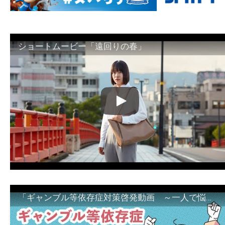
ショートムービー「遠回りの春」
「ギャンブル等依存症対策啓発動画 ～一人で悩まず、家族で悩まず、まず！相談機関へ～」