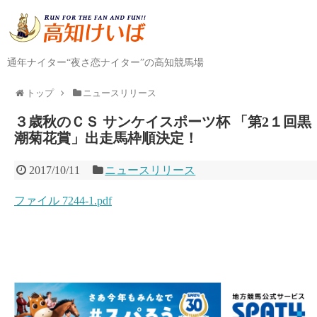
通年ナイター“夜さ恋ナイター”の高知競馬場
トップ
ニュースリリース
３歳秋のＣＳ サンケイスポーツ杯 「第2１回黒
潮菊花賞」出走馬枠順決定！
2017/10/11
ニュースリリース
ファイル 7244-1.pdf