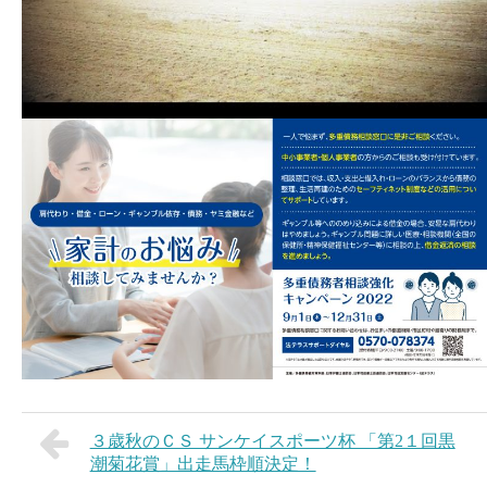
３歳秋のＣＳ サンケイスポーツ杯 「第2１回黒
潮菊花賞」出走馬枠順決定！