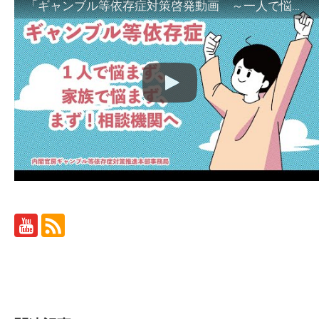
「ギャンブル等依存症対策啓発動画 ～一人で悩まず、家族で悩まず、まず！相談機関へ～」