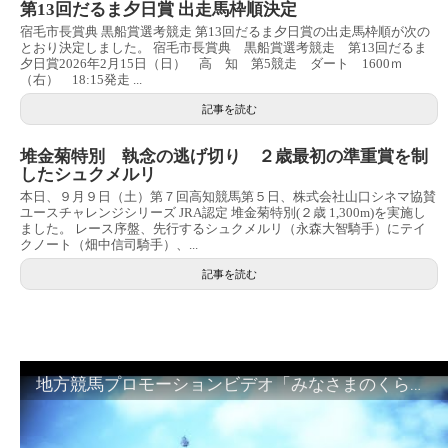
第13回だるま夕日賞 出走馬枠順決定
宿毛市長賞典 黒船賞選考競走 第13回だるま夕日賞の出走馬枠順が次の
とおり決定しました。 宿毛市長賞典 黒船賞選考競走 第13回だるま
夕日賞2026年2月15日（日） 高 知 第5競走 ダート 1600ｍ
（右） 18:15発走 ...
記事を読む
堆金菊特別 執念の逃げ切り ２歳最初の準重賞を制
したシュクメルリ
本日、９月９日（土）第７回高知競馬第５日、株式会社山口シネマ協賛
ユースチャレンジシリーズ JRA認定 堆金菊特別(２歳 1,300m)を実施し
ました。 レース序盤、先行するシュクメルリ（永森大智騎手）にテイ
クノート（畑中信司騎手）、...
記事を読む
地方競馬プロモーションビデオ「みなさまのくらしのために」30秒篇｜NAR公式