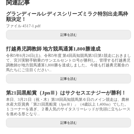
関連記事
グランディールレディスシリーズミラク特別出走馬枠
順決定！
ファイル 4517-1.pdf
記事を読む
打越勇児調教師 地方競馬通算1,800勝達成
令和5年6月24日(土)、令和5年度 第4回高知競馬第3日第1競走におきまし
て、宮川実騎手騎乗のサンエルセントロ号が勝利し、管理する打越勇児
調教師が地方競馬通算1,800勝を達成しました。 今後も打越勇児厩舎の
馬たちにご注目ください...
記事を読む
第21回黒船賞（JpnⅢ）はサクセスエナジーが勝利！
本日、3月21日（祝・木）第18回高知競馬第６日のメイン競走は、農林
水産大臣賞典「第21回黒船賞（JpnⅢ）」（4歳以上 1,400m）でした。
１コーナーを過ぎ、２番人気のサイタスリーレッドが先頭に立ちレース
を進める形となり...
記事を読む