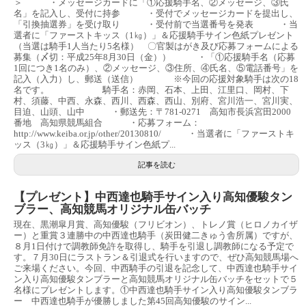
＞ ・メッセージカードに「①応援騎手名、②メッセージ、③氏
名」を記入し、受付に持参 ・受付でメッセージカードを提出し、
「引換抽選券」を受け取り ・受付前で当選番号を発表 ・当
選者に「ファーストキッス（1㎏）」＆応援騎手サイン色紙プレゼント
（当選は騎手1人当たり5名様） 〇官製はがき及び応募フォームによる
募集（〆切：平成25年8月30日（金）） ・「①応援騎手名（応募
1回につき1名のみ）、②メッセージ、③住所、④氏名、⑤電話番号」を
記入（入力）し、郵送（送信） ※今回の応援対象騎手は次の18
名です。 騎手名：赤岡、石本、上田、江里口、岡村、下
村、須藤、中西、永森、西川、西森、西山、別府、宮川浩一、宮川実、
目迫、山頭、山中 ・郵送先：〒781-0271 高知市長浜宮田2000
番地 高知県競馬組合 ・応募フォーム：
http://www.keiba.or.jp/other/20130810/ ・当選者に「ファーストキ
ッス（3㎏）」＆応援騎手サイン色紙プ...
記事を読む
【プレゼント】中西達也騎手サイン入り高知優駿タン
ブラー、高知競馬オリジナル缶バッチ
現在、黒潮皐月賞、高知優駿（フリビオン）、トレノ賞（ヒロノカイザ
ー）と重賞３連勝中の中西達也騎手（炭田健二きゅう舎所属）ですが、
８月1日付けで調教師免許を取得し、騎手を引退し調教師になる予定で
す。７月30日にラストラン＆引退式を行いますので、ぜひ高知競馬場へ
ご来場ください。今回、中西騎手の引退を記念して、中西達也騎手サイ
ン入り高知優駿タンブラーと高知競馬オリジナル缶バッチをセットで５
名様にプレゼントします。①中西達也騎手サイン入り高知優駿タンブラ
ー 中西達也騎手が優勝しました第45回高知優駿のサイン...