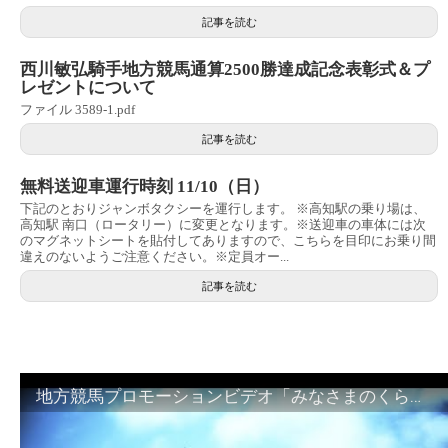
記事を読む
西川敏弘騎手地方競馬通算2500勝達成記念表彰式＆プ
レゼントについて
ファイル 3589-1.pdf
記事を読む
無料送迎車運行時刻 11/10（日）
下記のとおりジャンボタクシーを運行します。 ※高知駅の乗り場は、
高知駅 南口（ロータリー）に変更となります。※送迎車の車体には次
のマグネットシートを貼付してありますので、こちらを目印にお乗り間
違えのないようご注意ください。※定員オー...
記事を読む
地方競馬プロモーションビデオ「みなさまのくらしのために」30秒篇｜NAR公式