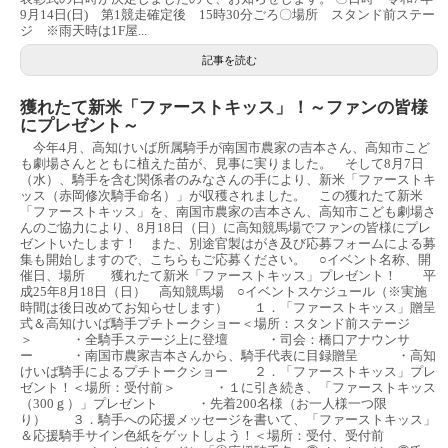
9月14日(日) 第1競走確定後 15時30分ごろ〇場所 スタンド前ステー
ジ ※雨天時は1F屋...
記事を読む
獲れたて新米「ファーストキッス」！～ファンの皆様
にプレゼント～
今年4月、高知けいば所属騎手が南国市農家の吉本さん、高知市こど
も劇場さんとともに植えた苗が、見事に実りました。 そして8月7日
（水）、騎手を含む関係者のみなさんの手により、新米「ファーストキ
ッス（赤岡修次騎手命名）」が収穫されました。 この獲れたて新米
「ファーストキッス」を、南国市農家の吉本さん、高知市こども劇場さ
んのご協力により、8月18日（日）に高知競馬場でファンの皆様にプレ
ゼントいたします！ また、別途官製はがき及び応募フォームによる募
集も開始しますので、こちらもご応募ください。 ○イベント名称、開
催日、場所 獲れたて新米「ファーストキッス」プレゼント！ 平
成25年8月18日（日） 高知競馬場 ○イベントスケジュール（※実施
時間は後日改めてお知らせします） １．「ファーストキッス」贈呈
式＆高知けいば騎手プチトークショー＜場所：スタンド前ステージ
＞ ・全騎手ステージ上に登壇 ・司会：橋口アナウンサ
ー ・南国市農家吉本さんから、騎手代表に目録贈呈 ・高知
けいば騎手によるプチトークショー ２．「ファーストキッス」プレ
ゼント！＜場所：受付前＞ ・１に引き続き、「ファーストキッス
（300ｇ）」プレゼント ・先着200名様（お一人様一つ限
り） ３．騎手への応援メッセージを書いて、「ファーストキッス」
＆応援騎手サイン色紙をゲットしよう！＜場所：受付、受付前