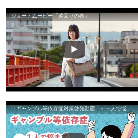
ショートムービー「遠回りの春」
「ギャンブル等依存症対策啓発動画 ～一人で悩まず、家族で悩まず、まず！相談機関へ～」