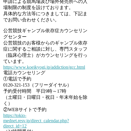
申請による競馬場及び場外発売所への入
場制限の制度を設けております。
具体的な方法等につきましては、下記ま
でお問い合わせください。
公営競技ギャンブル依存症カウンセリン
グセンター
公営競技のお客様からのギャンブル依存
症に関するご相談に対し、専門スタッフ
（臨床心理士）がカウンセリングを行っ
ています。
https://www.koeikyogi.jp/addiction/gcc.html
電話カウンセリング
①電話で予約
0120-321-153（フリーダイヤル）
予約受付時間 平日9時～17時
（土曜日・日曜日・祝日・年末年始を除
く）
②WEBサイトで予約
https://tokio-
mednet.resv.jp/direct_calendar.php?
direct_id=12