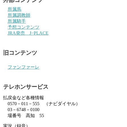
所属馬
所属調教師
所属騎手
予想コンテンツ
JRA発売 J−PLACE
旧コンテンツ
ファンファーレ
テレホンサービス
払戻金など各種情報
0570－011－555 （ナビダイヤル）
03－6748－0100
場番号 高知 55
実況（録音）