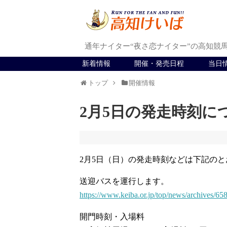
通年ナイター“夜さ恋ナイター”の高知競
新着情報
開催・発売日程
当日
トップ
開催情報
2月5日の発走時刻に
2月5日（日）の発走時刻などは下記の
送迎バスを運行します。
https://www.keiba.or.jp/top/news/archives/65
開門時刻・入場料