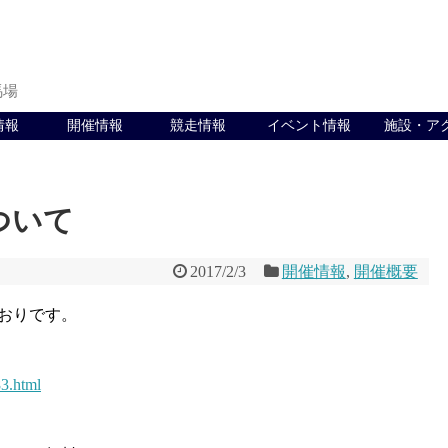
馬場
情報
開催情報
競走情報
イベント情報
施設・ア
ついて
2017/2/3
開催情報
,
開催概要
とおりです。
83.html