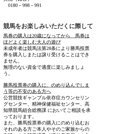
0180－998－991
競馬をお楽しみいただくに際して
馬券の購入は20歳になってから 馬券は
ほどよく楽しむ大人の遊び
未成年者は競馬法第28条により勝馬投票
券を購入しまたは譲り受けることはでき
ません。
無理のない資金で適度に楽しみましょ
う。
勝馬投票券の購入に、のめり込んでしま
う等の不安のある方へ
公営競技ギャンブル依存症カウンセリン
グセンター、精神保健福祉センター、高
知県競馬組合総務課 においてご相談を承
っております。
また、勝馬投票券の購入にのめり込むお
それのある方ご本人やそのご家族からの