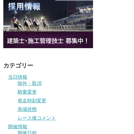
カテゴリー
当日情報
除外・取消
騎乗変更
発走時刻変更
馬場状態
レース後コメント
開催情報
開催日程