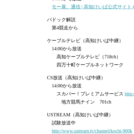
モー展。通信 | 高知けいば公式サイト (keiba
パドック解説
第4競走から
ケーブルテレビ（高知けいば中継）
14:00から放送
高知ケーブルテレビ（718ch）
四万十町ケーブルネットワーク
CS放送（高知けいば中継）
14:00から放送
スカパー！プレミアムサービス
http
地方競馬ナイン 701ch
USTREAM（高知けいば中継）
試験放送中
http://www.ustream.tv/channel/kochi-900k