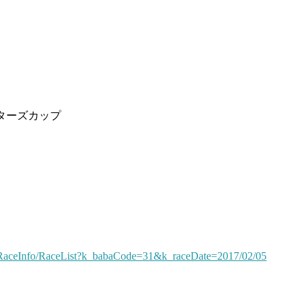
ンターズカップ
yRaceInfo/RaceList?k_babaCode=31&k_raceDate=2017/02/05