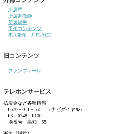
所属馬
所属調教師
所属騎手
予想コンテンツ
JRA発売 J−PLACE
旧コンテンツ
ファンファーレ
テレホンサービス
払戻金など各種情報
0570－011－555 （ナビダイヤル）
03－6748－0100
場番号 高知 55
実況（録音）