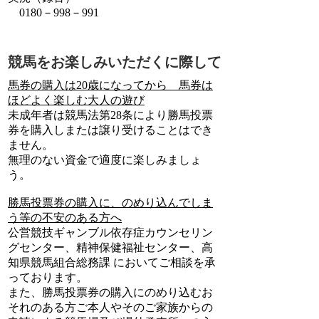
0180－998－991
競馬をお楽しみいただくに際して
馬券の購入は20歳になってから 馬券は
ほどよく楽しむ大人の遊び
未成年者は競馬法第28条により勝馬投票
券を購入しまたは譲り受けることはでき
ません。
無理のない資金で適度に楽しみましょ
う。
勝馬投票券の購入に、のめり込んでしま
う等の不安のある方へ
公営競技ギャンブル依存症カウンセリン
グセンター、精神保健福祉センター、高
知県競馬組合総務課 においてご相談を承
っております。
また、勝馬投票券の購入にのめり込むお
それのある方ご本人やそのご家族からの