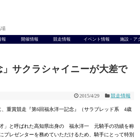
馬場
情報
開催情報
競走情報
イベント情報
施設・ア
念」サクラシャイニーが大差で
2015/4/29
競走情報
日に、重賞競走『第6回福永洋一記念』（サラブレッド系 4歳
「天才」と呼ばれた高知県出身の 福永洋一 元騎手の功績を称
一氏にプレゼンターを務めていただけるため、騎手にとって特別