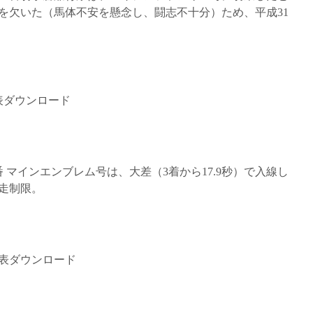
を欠いた（馬体不安を懸念し、闘志不十分）ため、平成31
表ダウンロード
番 マインエンブレム号は、大差（3着から17.9秒）で入線し
出走制限。
績表ダウンロード