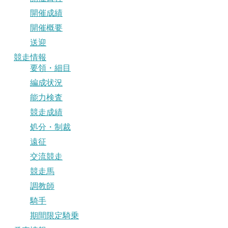
開催成績
開催概要
送迎
競走情報
要領・細目
編成状況
能力検査
競走成績
処分・制裁
遠征
交流競走
競走馬
調教師
騎手
期間限定騎乗