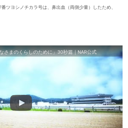
走 7番ツヨシノチカラ号は、鼻出血（両側少量）したため、
さまのくらしのために」30秒篇｜NAR公式