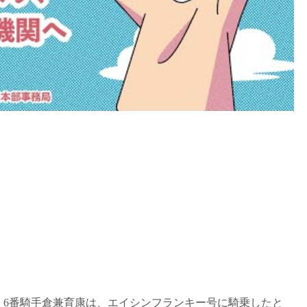
競走 6番騎手倉兼育康は、エイシンフランキー号に騎乗したと