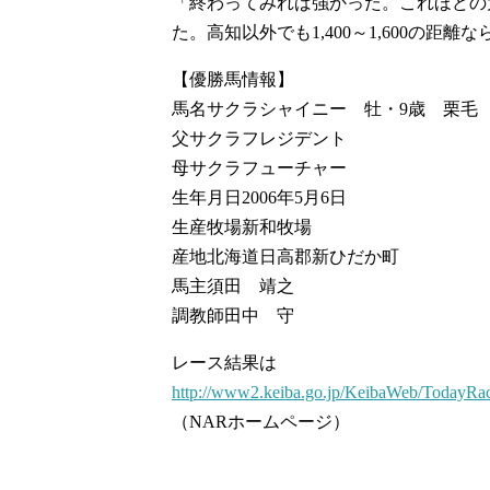
「終わってみれば強かった。これほどの
た。高知以外でも1,400～1,600の距
【優勝馬情報】
馬名サクラシャイニー 牡・9歳 栗毛
父サクラフレジデント
母サクラフューチャー
生年月日2006年5月6日
生産牧場新和牧場
産地北海道日高郡新ひだか町
馬主須田 靖之
調教師田中 守
レース結果は
http://www2.keiba.go.jp/KeibaWeb/TodayR
（NARホームページ）