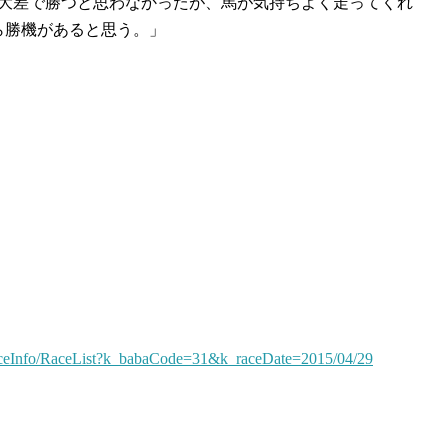
大差で勝つと思わなかったが、馬が気持ちよく走ってくれ
離なら勝機があると思う。」
aceInfo/RaceList?k_babaCode=31&k_raceDate=2015/04/29