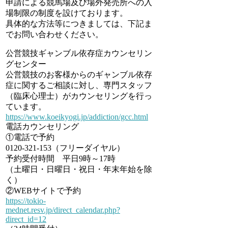
申請による競馬場及び場外発売所への入
場制限の制度を設けております。
具体的な方法等につきましては、下記ま
でお問い合わせください。
公営競技ギャンブル依存症カウンセリン
グセンター
公営競技のお客様からのギャンブル依存
症に関するご相談に対し、専門スタッフ
（臨床心理士）がカウンセリングを行っ
ています。
https://www.koeikyogi.jp/addiction/gcc.html
電話カウンセリング
①電話で予約
0120-321-153（フリーダイヤル）
予約受付時間 平日9時～17時
（土曜日・日曜日・祝日・年末年始を除
く）
②WEBサイトで予約
https://tokio-
mednet.resv.jp/direct_calendar.php?
direct_id=12