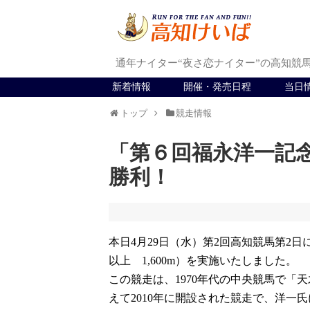
通年ナイター“夜さ恋ナイター”の高知競
新着情報
開催・発売日程
当日
トップ
競走情報
「第６回福永洋一記
勝利！
本日4月29日（水）第2回高知競馬第2
以上 1,600m）を実施いたしました。
この競走は、1970年代の中央競馬で
えて2010年に開設された競走で、洋