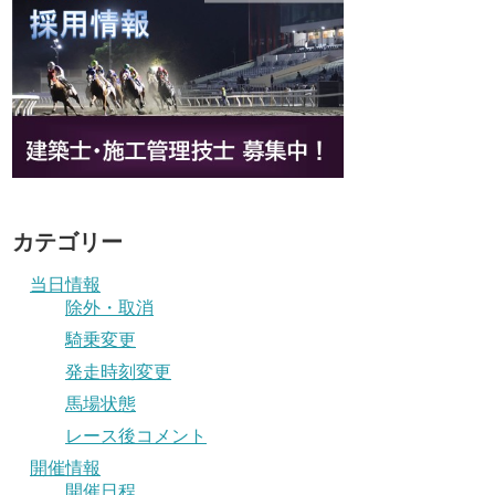
カテゴリー
当日情報
除外・取消
騎乗変更
発走時刻変更
馬場状態
レース後コメント
開催情報
開催日程