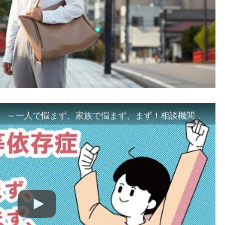
「ギャンブル等依存症対策啓発動画 ～一人で悩まず、家族で悩まず、まず！相談機関へ～」