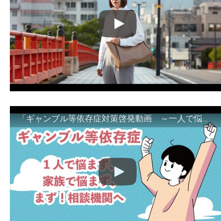
「ギャンブル等依存症対策啓発動画 ～一人で悩まず、家族で悩まず、まず！相談機関へ～」