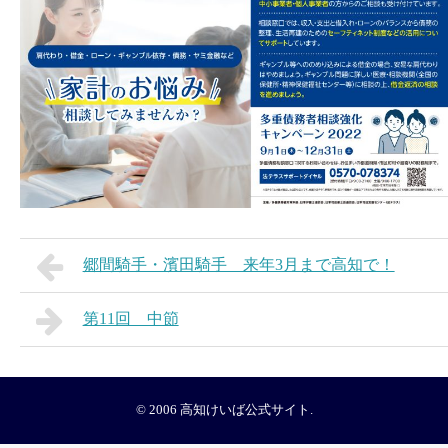
郷間騎手・濱田騎手 来年3月まで高知で！
第11回 中節
© 2006
高知けいば公式サイト
.