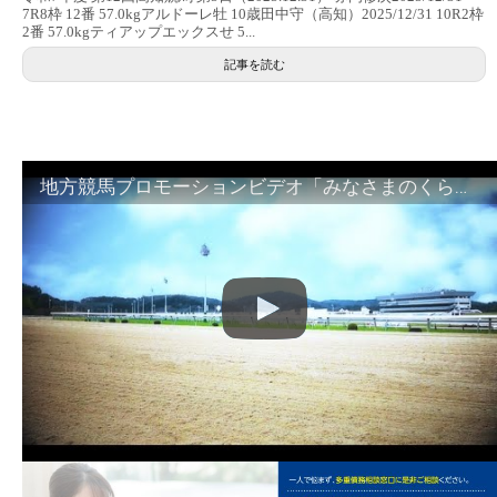
7R8枠 12番 57.0kgアルドーレ牡 10歳田中守（高知）2025/12/31 10R2枠
2番 57.0kgティアップエックスせ 5...
記事を読む
地方競馬プロモーションビデオ「みなさまのくらしのために」30秒篇｜NAR公式