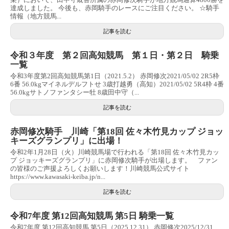
達成しました。 今後も、赤岡騎手のレースにご注目ください。 ☆騎手
情報（地方競馬...
記事を読む
令和３年度 第２回高知競馬 第１日・第２日 騎乗
一覧
令和3年度第2回高知競馬第1日（2021.5.2） 赤岡修次2021/05/02 2R5枠
6番 56.0kgマイネルデルフトせ 3歳打越勇（高知）2021/05/02 5R4枠 4番
56.0kgサトノファンタシー牡 8歳田中守（...
記事を読む
赤岡修次騎手 川崎「第18回 佐々木竹見カップ ジョッ
キーズグランプリ」に出場！
令和2年1月28日（火）川崎競馬場で行われる「第18回 佐々木竹見カッ
プ ジョッキーズグランプリ」に赤岡修次騎手が出場します。 ファン
の皆様のご声援よろしくお願いします！川崎競馬公式サイト
https://www.kawasaki-keiba.jp/n...
記事を読む
令和7年度 第12回高知競馬 第5日 騎乗一覧
令和7年度 第12回高知競馬 第5日（2025.12.31） 赤岡修次2025/12/31