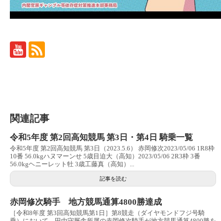
関連記事
令和5年度 第2回高知競馬 第3日・第4日 騎乗一覧
令和5年度 第2回高知競馬 第3日（2023.5.6） 赤岡修次2023/05/06 1R8枠
10番 56.0kgハヌマーンせ 5歳目迫大（高知）2023/05/06 2R3枠 3番
56.0kgヘニーレット牡 3歳工藤真（高知）...
記事を読む
赤岡修次騎手 地方競馬通算4800勝達成
［令和8年度 第3回高知競馬第1日］第8競走（ダイヤモンドフジ号騎
乗）において、田中守厩舎所属の赤岡修次騎手が地方競馬通算4800勝を