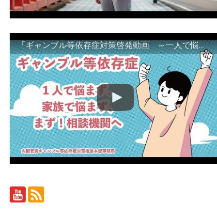
「ギャンブル等依存症対策啓発動画 ～一人で悩まず、家族で悩まず、まず！相談機関へ～」