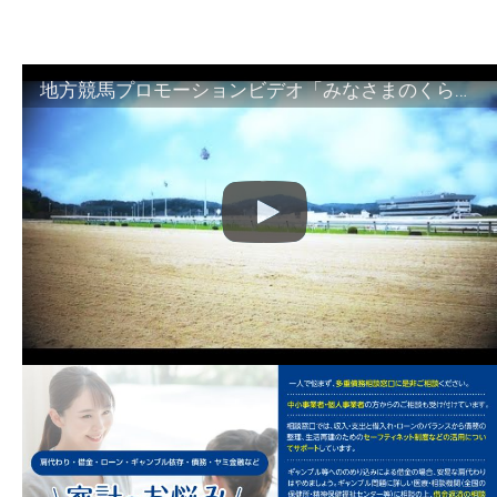
地方競馬プロモーションビデオ「みなさまのくらしのために」30秒篇｜NAR公式