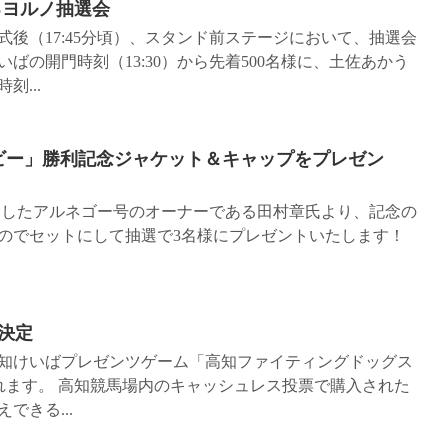
るヨルノ抽選会
表彰式後（17:45分頃）、スタンド前ステージにおいて、抽選会
ばの開門時刻（13:30）から先着500名様に、⼟佐あかう
...
ビー」勝利記念ジャケット＆キャップをプレゼン
を制したアルネゴー号のオーナーである田村章氏より、記念の
のでセットにして抽選で3名様にプレゼントいたします！
決定
、高知けいばプレゼンツゲーム「高知ファイティングドッグス
れます。 高知競馬場内のキャッシュレス投票で購入された
できる...