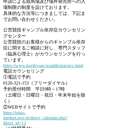
申請による競馬場及び場外発売所への入
場制限の制度を設けております。
具体的な方法等につきましては、下記ま
でお問い合わせください。
公営競技ギャンブル依存症カウンセリン
グセンター
公営競技のお客様からのギャンブル依存
症に関するご相談に対し、専門スタッフ
（臨床心理士）がカウンセリングを行っ
ています。
https://www.koeikyogi.jp/addiction/gcc.html
電話カウンセリング
①電話で予約
0120-321-153（フリーダイヤル）
予約受付時間 平日9時～17時
（土曜日・日曜日・祝日・年末年始を除
く）
②WEBサイトで予約
https://tokio-
mednet.resv.jp/direct_calendar.php?
direct_id=12