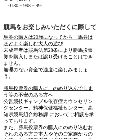
0180－998－991
競馬をお楽しみいただくに際して
馬券の購入は20歳になってから 馬券は
ほどよく楽しむ大人の遊び
未成年者は競馬法第28条により勝馬投票
券を購入しまたは譲り受けることはでき
ません。
無理のない資金で適度に楽しみましょ
う。
勝馬投票券の購入に、のめり込んでしま
う等の不安のある方へ
公営競技ギャンブル依存症カウンセリン
グセンター、精神保健福祉センター、高
知県競馬組合総務課 においてご相談を承
っております。
また、勝馬投票券の購入にのめり込むお
それのある方ご本人やそのご家族からの