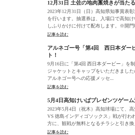
12月31日 ⼟佐の地⾁藁焼きが当た
2023年12月31日（日）高知県知事賞
を行います。抽選券は、入場口で高知けい
しふりかけに付けて配布します。※開門時刻
記事を読む
アルネゴー号「第4回 西日本ダー
ト！
9月16日に「第4回 西日本ダービー」
ジャケットとキャップをいただきました
アルネゴー号への応援メッセ...
記事を読む
5月4日高知けいばプレゼンツゲーム
2023年5月4日（祝木）高知球場にて
VS 徳島インディゴソックス」戦が行わ
方に、観戦が無料となるチラシと引き換え
記事を読む