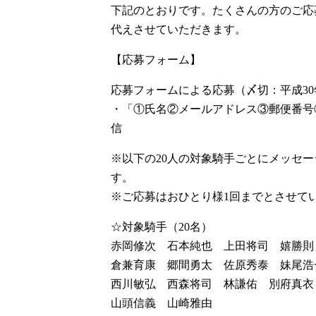
下記のとおりです。たくさんの方のご応
代えさせていただきます。
【応募フォーム】
応募フォームによる応募（〆切：平成30
・「①氏名②メールアドレス③郵便番号
信
※以下の20人の対象騎手ごとにメッセ
す。
※ご応募はおひとり様1回までとさせて
☆対象騎手（20名）
赤岡修次 石本純也 上田将司 嬉勝則
倉兼育康 郷間勇太 佐原秀泰 妹尾浩
西川敏弘 西森将司 林謙佑 別府真衣
山頭信義 山崎雅由