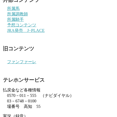
所属馬
所属調教師
所属騎手
予想コンテンツ
JRA発売 J−PLACE
旧コンテンツ
ファンファーレ
テレホンサービス
払戻金など各種情報
0570－011－555 （ナビダイヤル）
03－6748－0100
場番号 高知 55
実況（録音）