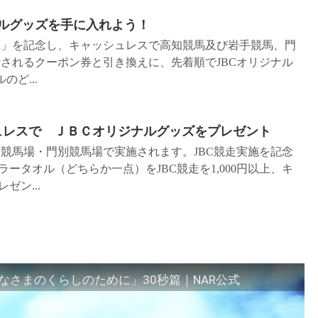
ナルグッズを手に入れよう！
022」を記念し、キャッシュレスで高知競馬及び岩手競馬、門
発行されるクーポン券と引き換えに、先着順でJBCオリジナル
ど...
シュレスで ＪＢＣオリジナルグッズをプレゼント
が船橋競馬場・門別競馬場で実施されます。JBC競走実施を記念
ータオル（どちらか一点）をJBC競走を1,000円以上、キ
ン...
さまのくらしのために」30秒篇｜NAR公式