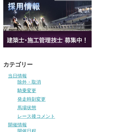
カテゴリー
当日情報
除外・取消
騎乗変更
発走時刻変更
馬場状態
レース後コメント
開催情報
開催日程