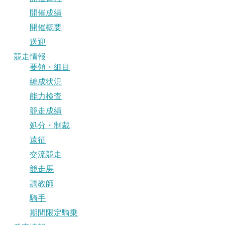
開催成績
開催概要
送迎
競走情報
要領・細目
編成状況
能力検査
競走成績
処分・制裁
遠征
交流競走
競走馬
調教師
騎手
期間限定騎乗