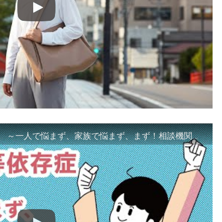
「ギャンブル等依存症対策啓発動画 ～一人で悩まず、家族で悩まず、まず！相談機関へ～」