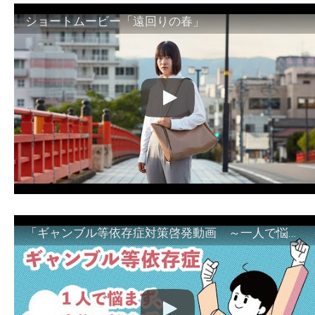
ショートムービー「遠回りの春」
「ギャンブル等依存症対策啓発動画 ～一人で悩まず、家族で悩まず、まず！相談機関へ～」