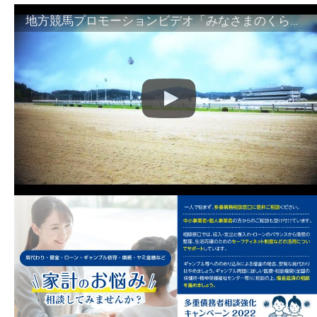
地方競馬プロモーションビデオ「みなさまのくらしのために」30秒篇｜NAR公式