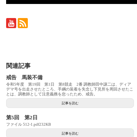
関連記事
戒告 馬装不備
令和5年度 第19回 第1日 第8競走 2番 調教師田中譲二は、ディア
デマ号を出走させたところ、手綱の装着を失念し下見所を周回させたこ
とは、調教師として注意義務を怠ったため、戒告。
記事を読む
第5回 第2日
ファイル 512-1.pdf232KB
記事を読む