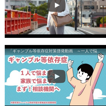
「ギャンブル等依存症対策啓発動画 ～一人で悩まず、家族で悩まず、まず！相談機関へ～」