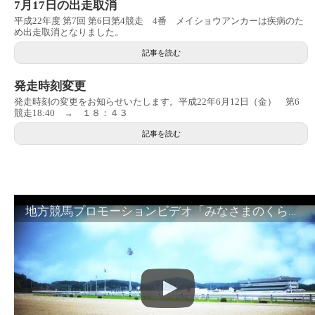
7月17日の出走取消
平成22年度 第7回 第6日第4競走 4番 メイショウアンカーは疾病のた
め出走取消となりました。
記事を読む
発走時刻変更
発走時刻の変更をお知らせいたします。平成22年6月12日（金） 第6
競走18:40 → １８：４３
記事を読む
地方競馬プロモーションビデオ「みなさまのくらしのために」30秒篇｜NAR公式