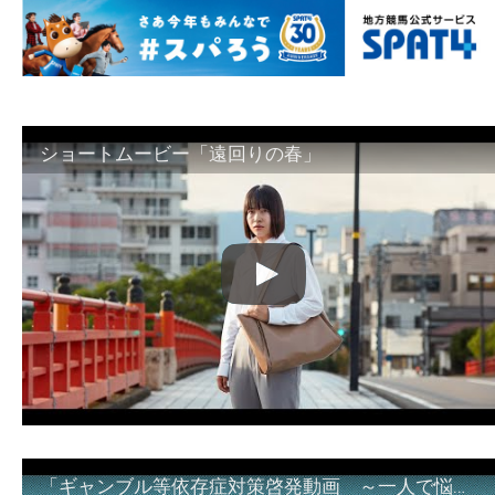
ショートムービー「遠回りの春」
「ギャンブル等依存症対策啓発動画 ～一人で悩まず、家族で悩まず、まず！相談機関へ～」