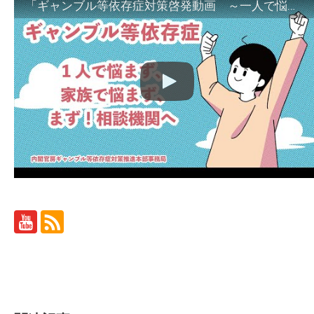
「ギャンブル等依存症対策啓発動画 ～一人で悩まず、家族で悩まず、まず！相談機関へ～」