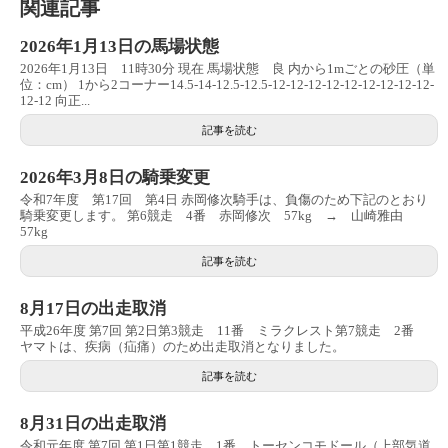
関連記事
2026年1月13日の馬場状態
2026年1月13日 11時30分 現在 馬場状態 良 内から1mごとの砂圧（単
位：cm） 1から2コーナー14.5-14-12.5-12.5-12-12-12-12-12-12-12-12-12-
12-12 向正...
記事を読む
2026年3月8日の騎乗変更
令和7年度 第17回 第4日 赤岡修次騎手は、負傷のため下記のとおり
騎乗変更します。 第6競走 4番 赤岡修次 57kg → 山崎雅由
57kg
記事を読む
8月17日の出走取消
平成26年度 第7回 第2日第3競走 11番 ミラクレスト第7競走 2番
ヤマトは、疾病（疝痛）のため出走取消となりました。
記事を読む
8月31日の出走取消
令和元年度 第7回 第1日第1競走 1番 トーセンコモドール（上部気道