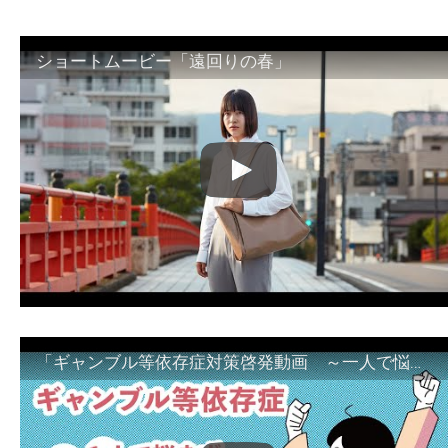
ショートムービー「遠回りの春」
「ギャンブル等依存症対策啓発動画 ～一人で悩まず、家族で悩まず、まず！相談機関へ～」