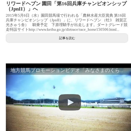
リワードヘブン 園田「第16回兵庫チャンピオンシップ
（JpnII）」へ
2015年5月6日（水）園田競馬場で行われる「農林水産大臣賞典 第16回
兵庫チャンピオンシップ（JpnII）」に、リワードヘブン （牡3 雑賀正
光きゅう舎） 騎乗予定 下原理騎手が出走します。ダートグレード競
走特設サイトhttp://www.keiba.go.jp/dirtrace/race_horse150506.html...
記事を読む
地方競馬プロモーションビデオ「みなさまのくらしのために」30秒篇｜NAR公式