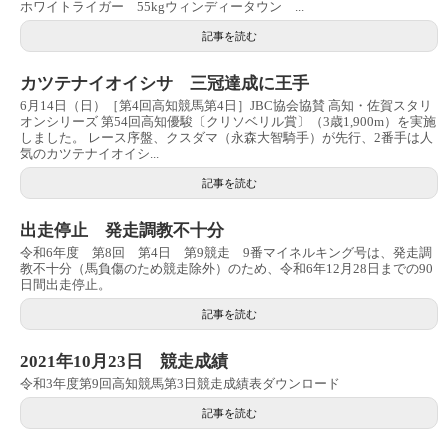
ホワイトライガー 55kgウィンディータウン ...
記事を読む
カツテナイオイシサ 三冠達成に王手
6月14日（日）［第4回高知競馬第4日］JBC協会協賛 高知・佐賀スタリ
オンシリーズ 第54回高知優駿〔クリソベリル賞〕（3歳1,900m）を実施
しました。 レース序盤、クスダマ（永森大智騎手）が先行、2番手は人
気のカツテナイオイシ...
記事を読む
出走停止 発走調教不十分
令和6年度 第8回 第4日 第9競走 9番マイネルキング号は、発走調
教不十分（馬負傷のため競走除外）のため、令和6年12月28日までの90
日間出走停止。
記事を読む
2021年10月23日 競走成績
令和3年度第9回高知競馬第3日競走成績表ダウンロード
記事を読む