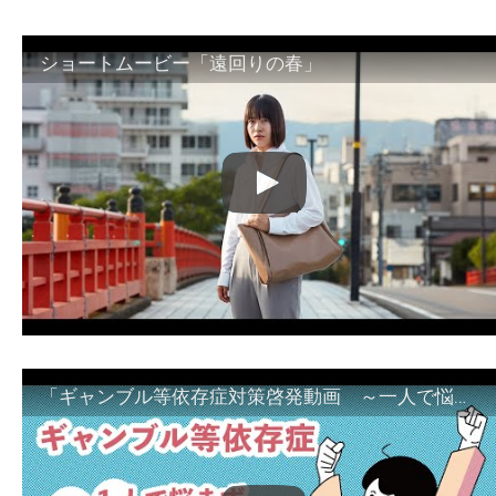
ショートムービー「遠回りの春」
「ギャンブル等依存症対策啓発動画 ～一人で悩まず、家族で悩まず、まず！相談機関へ～」