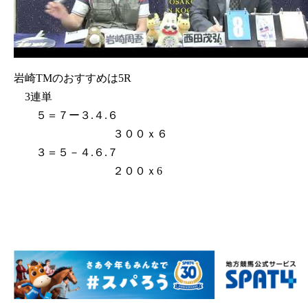
岩崎TMのおすすめは5R
3連単
５＝７ー３.４.６
３００ｘ６
３＝５－４.６.７
２００ｘ6