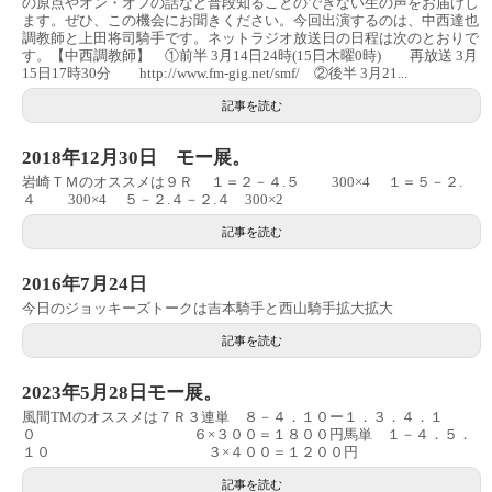
の原点やオン・オフの話など普段知ることのできない生の声をお届けし
ます。ぜひ、この機会にお聞きください。今回出演するのは、中西達也
調教師と上田将司騎手です。ネットラジオ放送日の日程は次のとおりで
す。【中西調教師】 ①前半 3月14日24時(15日木曜0時) 再放送 3月
15日17時30分 http://www.fm-gig.net/smf/ ②後半 3月21...
記事を読む
2018年12月30日 モー展。
岩崎ＴＭのオススメは９Ｒ １＝２－４.５ 300×4 １＝５－２.
４ 300×4 ５－２.４－２.４ 300×2
記事を読む
2016年7月24日
今日のジョッキーズトークは吉本騎手と西山騎手拡大拡大
記事を読む
2023年5月28日モー展。
風間TMのオススメは７Ｒ３連単 ８－４．１０ー１．３．４．１
０ ６×３００＝１８００円馬単 １－４．５．
１０ ３×４００＝１２００円
記事を読む