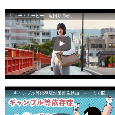
ショートムービー「遠回りの春」
「ギャンブル等依存症対策啓発動画 ～一人で悩まず、家族で悩まず、まず！相談機関へ～」