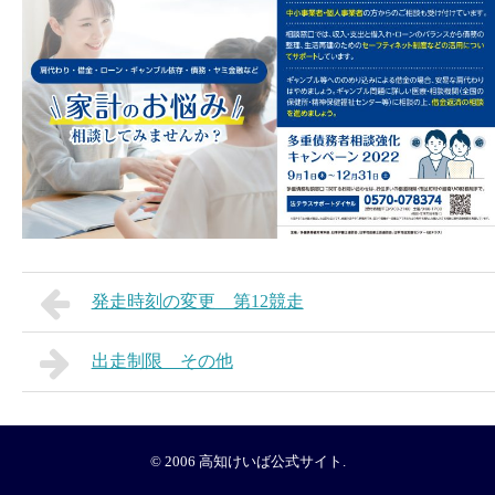
発走時刻の変更 第12競走
出走制限 その他
© 2006
高知けいば公式サイト
.