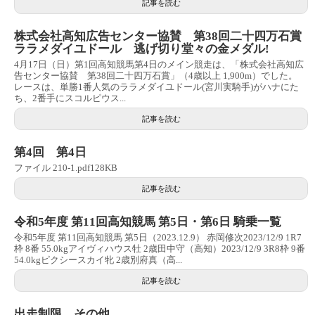
記事を読む
株式会社高知広告センター協賛 第38回二十四万石賞
ララメダイユドール 逃げ切り堂々の金メダル!
4月17日（日）第1回高知競馬第4日のメイン競走は、「株式会社高知広
告センター協賛 第38回二十四万石賞」（4歳以上 1,900m）でした。
レースは、単勝1番人気のララメダイユドール(宮川実騎手)がハナにた
ち、2番手にスコルピウス...
記事を読む
第4回 第4日
ファイル 210-1.pdf128KB
記事を読む
令和5年度 第11回高知競馬 第5日・第6日 騎乗一覧
令和5年度 第11回高知競馬 第5日（2023.12.9） 赤岡修次2023/12/9 1R7
枠 8番 55.0kgアイヴィハウス牡 2歳田中守（高知）2023/12/9 3R8枠 9番
54.0kgピクシースカイ牝 2歳別府真（高...
記事を読む
出走制限 その他