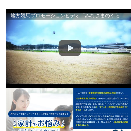
地方競馬プロモーションビデオ「みなさまのくらしのために」30秒篇｜NAR公式