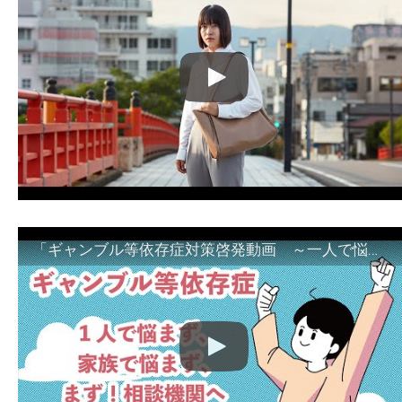
「ギャンブル等依存症対策啓発動画 ～一人で悩まず、家族で悩まず、まず！相談機関へ～」