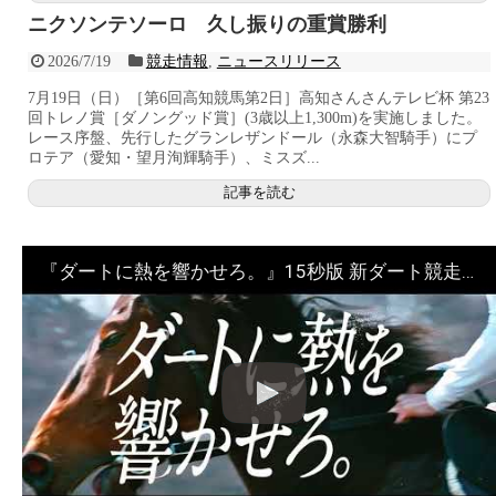
ニクソンテソーロ 久し振りの重賞勝利
2026/7/19
競走情報
,
ニュースリリース
7月19日（日）［第6回高知競馬第2日］高知さんさんテレビ杯 第23
回トレノ賞［ダノングッド賞］(3歳以上1,300m)を実施しました。
レース序盤、先行したグランレザンドール（永森大智騎手）にプ
ロテア（愛知・望月洵輝騎手）、ミスズ...
記事を読む
『ダートに熱を響かせろ。』15秒版 新ダート競走体系 プロモーションムービー