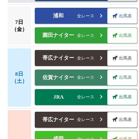
浦和
全レース
出馬表
7
日
（金）
園田ナイター
全レース
出馬表
帯広ナイター
全レース
出馬表
8
日
佐賀ナイター
全レース
出馬表
（土）
JRA
全レース
出馬表
帯広ナイター
全レース
出馬表
盛岡