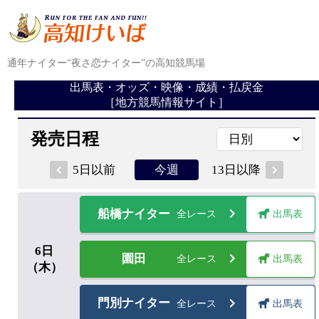
通年ナイター“夜さ恋ナイター”の高知競馬場
出馬表・オッズ・映像・成績・払戻金
［地方競馬情報サイト］
発売日程
5日以前
13日以降
今週
船橋ナイター
全レース
出馬表
6
日
園田
全レース
出馬表
（木）
門別ナイター
全レース
出馬表