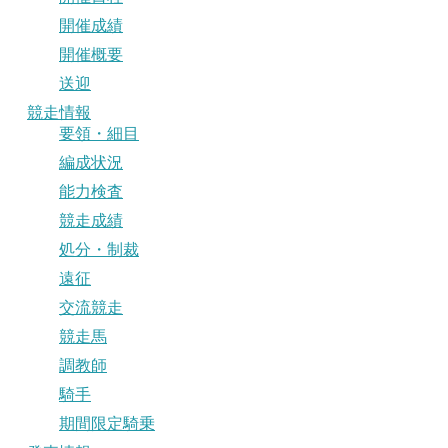
開催成績
開催概要
送迎
競走情報
要領・細目
編成状況
能力検査
競走成績
処分・制裁
遠征
交流競走
競走馬
調教師
騎手
期間限定騎乗