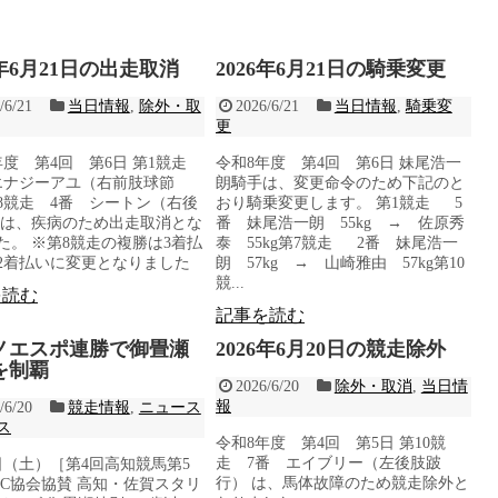
6年6月21日の出走取消
2026年6月21日の騎乗変更
/6/21
当日情報
,
除外・取
2026/6/21
当日情報
,
騎乗変
更
年度 第4回 第6日 第1競走
令和8年度 第4回 第6日 妹尾浩一
エナジーアユ（右前肢球節
朗騎手は、変更命令のため下記のと
8競走 4番 シートン（右後
おり騎乗変更します。 第1競走 5
 は、疾病のため出走取消とな
番 妹尾浩一朗 55kg → 佐原秀
た。 ※第8競走の複勝は3着払
泰 55kg第7競走 2番 妹尾浩一
2着払いに変更となりました
朗 57kg → 山崎雅由 57kg第10
競...
を読む
記事を読む
ノエスポ連勝で御畳瀬
2026年6月20日の競走除外
を制覇
2026/6/20
除外・取消
,
当日情
報
/6/20
競走情報
,
ニュース
ス
令和8年度 第4回 第5日 第10競
走 7番 エイブリー（左後肢跛
0日（土）［第4回高知競馬第5
行） は、馬体故障のため競走除外と
JBC協会協賛 高知・佐賀スタリ