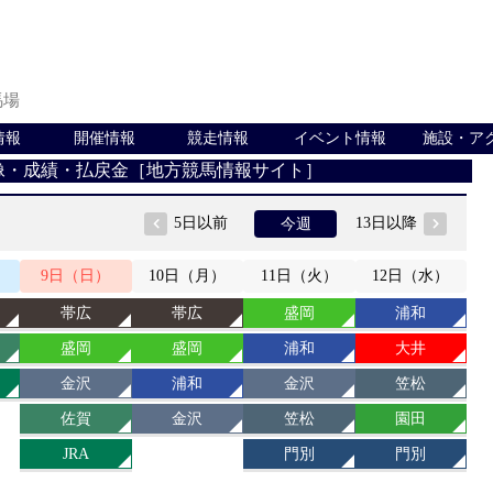
馬場
情報
開催情報
競走情報
イベント情報
施設・ア
像・成績・払戻金［地方競馬情報サイト］
5日以前
13日以降
今週
9
日
（日）
10
日
（月）
11
日
（火）
12
日
（水）
帯広
帯広
盛岡
浦和
盛岡
盛岡
浦和
大井
金沢
浦和
金沢
笠松
佐賀
金沢
笠松
園田
JRA
門別
門別