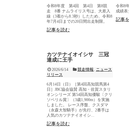
令和8年度 第4回 第4日 第8競
令和8
走 8番 ナムライリス号は、大差入
成績表
線（3着から8.3秒）したため、令和8
記事
年7月4日までの20日間出走制限。
記事を読む
カツテナイオイシサ 三冠
達成に王手
2026/6/14
競走情報
,
ニュース
リリース
6月14日（日）［第4回高知競馬第4
日］JBC協会協賛 高知・佐賀スタリ
オンシリーズ 第54回高知優駿〔クリ
ソベリル賞〕（3歳1,900m）を実施
しました。 レース序盤、クスダマ
（永森大智騎手）が先行、2番手は
人気のカツテナイオイシ...
記事を読む