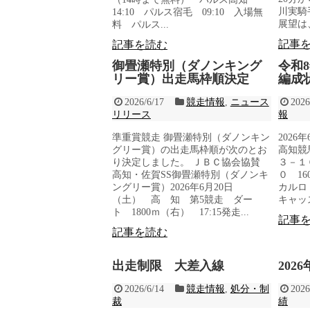
川実騎
14:10 パルス宿毛 09:10 入場無
展望は、
料 パルス...
記事
記事を読む
御畳瀬特別（ダノンキング
令和
リー賞）出走馬枠順決定
編成
2026/6/17
競走情報
,
ニュース
2026
リリース
報
準重賞競走 御畳瀬特別（ダノンキン
2026
グリー賞）の出走馬枠順が次のとお
高知競馬
り決定しました。 ＪＢＣ協会協賛
３－１
高知・佐賀SS御畳瀬特別（ダノンキ
０ 16
ングリー賞）2026年6月20日
カルロ 
（土） 高 知 第5競走 ダー
キャッス
ト 1800ｍ（右） 17:15発走...
記事
記事を読む
出走制限 大差入線
202
2026/6/14
競走情報
,
処分・制
2026
裁
績