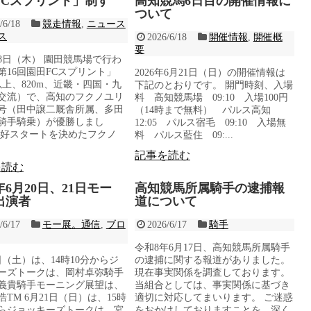
FCスプリント」制す
高知競馬6日目の開催情報に
ついて
/6/18
競走情報
,
ニュース
ス
2026/6/18
開催情報
,
開催概
要
8日（木） 園田競馬場で行わ
第16回園田FCスプリント」
2026年6月21日（日）の開催情報は
以上、820m、近畿・四国・九
下記のとおりです。 開門時刻、入場
交流）で、高知のフクノユリ
料 高知競馬場 09:10 入場100円
号（田中譲二厩舎所属、多田
（14時まで無料） パルス高知
騎手騎乗）が優勝しまし
12:05 パルス宿毛 09:10 入場無
好スタートを決めたフクノ
料 パルス藍住 09:...
記事を読む
を読む
6年6月20日、21日モー
高知競馬所属騎手の逮捕報
出演者
道について
/6/17
モー展。通信
,
ブロ
2026/6/17
騎手
令和8年6月17日、高知競馬所属騎手
日（土）は、14時10分からジ
の逮捕に関する報道がありました。
ーズトークは、岡村卓弥騎手
現在事実関係を調査しております。
義貴騎手モーニング展望は、
当組合としては、事実関係に基づき
TM 6月21日（日）は、15時
適切に対応してまいります。 ご迷惑
からジョッキーズトークは、宮
をおかけしておりますことを、深く