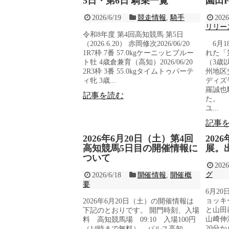
5日・第6日 騎乗一覧
園田
2026/6/19
競走情報
,
騎手
2026
リリー
令和8年度 第4回高知競馬 第5日
（2026.6.20） 赤岡修次2026/06/20
6月1
1R7枠 7番 57.0kgケーニッヒブルー
れた「
ト牡 4歳倉兼育（高知）2026/06/20
（3歳
2R3枠 3番 55.0kgタイムトゥパーテ
州地区
ィ牝 3歳...
ディズ
羅誠也
記事を読む
た。 
ユ...
記事
2026年6月20日（土）第4回
202
高知競馬5日目の開催情報に
展。
ついて
2026
グ
2026/6/18
開催情報
,
開催概
要
6月20
ョッキ
2026年6月20日（土）の開催情報は
と山田
下記のとおりです。 開門時刻、入場
山﨑伸浩
料 高知競馬場 09:10 入場100円
20分
（14時まで無料） パルス高知