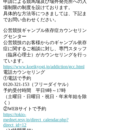
申請による競馬場及び場外発売所への入
場制限の制度を設けております。
具体的な方法等につきましては、下記ま
でお問い合わせください。
公営競技ギャンブル依存症カウンセリン
グセンター
公営競技のお客様からのギャンブル依存
症に関するご相談に対し、専門スタッフ
（臨床心理士）がカウンセリングを行っ
ています。
https://www.koeikyogi.jp/addiction/gcc.html
電話カウンセリング
①電話で予約
0120-321-153（フリーダイヤル）
予約受付時間 平日9時～17時
（土曜日・日曜日・祝日・年末年始を除
く）
②WEBサイトで予約
https://tokio-
mednet.resv.jp/direct_calendar.php?
direct_id=12