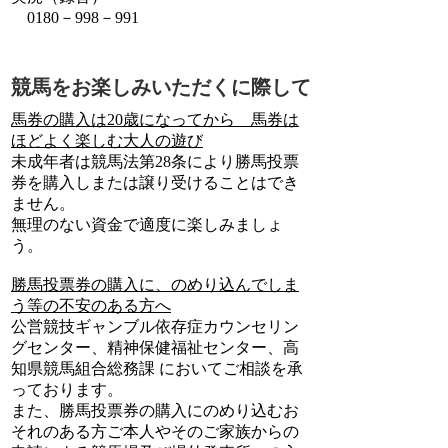
0180－998－991
競馬をお楽しみいただくに際して
馬券の購入は20歳になってから 馬券は
ほどよく楽しむ大人の遊び
未成年者は競馬法第28条により勝馬投票
券を購入しまたは譲り受けることはでき
ません。
無理のない資金で適度に楽しみましょ
う。
勝馬投票券の購入に、のめり込んでしま
う等の不安のある方へ
公営競技ギャンブル依存症カウンセリン
グセンター、精神保健福祉センター、高
知県競馬組合総務課 においてご相談を承
っております。
また、勝馬投票券の購入にのめり込むお
それのある方ご本人やそのご家族からの