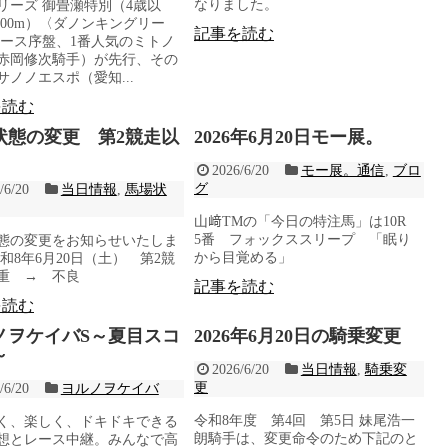
なりました。
リーズ 御畳瀬特別（4歳以
,800m）〈ダノンキングリー
記事を読む
レース序盤、1番人気のミトノ
赤岡修次騎手）が先行、その
サノノエスポ（愛知...
を読む
状態の変更 第2競走以
2026年6月20日モー展。
2026/6/20
モー展。通信
,
ブロ
グ
/6/20
当日情報
,
馬場状
山﨑TMの「今日の特注馬」は10R
5番 フォックススリープ 「眠り
態の変更をお知らせいたしま
から目覚める」
令和8年6月20日（土） 第2競
重 → 不良
記事を読む
を読む
ノヲケイバS～夏目スコ
2026年6月20日の騎乗変更
～
2026/6/20
当日情報
,
騎乗変
更
/6/20
ヨルノヲケイバ
令和8年度 第4回 第5日 妹尾浩一
く、楽しく、ドキドキできる
朗騎手は、変更命令のため下記のと
想とレース中継。みんなで高