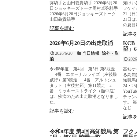
弥騎手と山田義貴騎手 2026年6月20
知けい
日ジョッキーズトーク岡村卓弥騎手
ヲケイ
2026年6月20日ジョッキーズトーク
21（日
山田義貴騎手
21日
の夏目耕
記事を読む
記事
2026年6月20日の出走取消
KC
望」6
2026/6/20
当日情報
,
除外・取
消
2026
令和8年度 第4回 第5日 第8競走
高知ケ
4番 エターナルライズ（左後肢
る高知
跛行）第9競走 4番 アルトシュ
知競馬
タット（右後挫跖）第11競走 2
24・
番 ミッキーストライク（熱中症）
YouT
は、疾病のため出走取消となりまし
チャン
た。
す。 
なじ...
記事を読む
記事
令和8年度 第4回高知競馬 第
フク