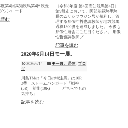
年度第4回高知競馬第4日競走
［令和8年度 第4回高知競馬第4日］
ダウンロード
第9競走において、阿部基嗣騎手騎
乗のムサシフウジン号が勝利し、管
を読む
理する那俄性哲也調教師が地方競馬
通算1500勝を達成しました。 今後も
那俄性厩舎にご注目ください。 那俄
性哲也調教師プ...
記事を読む
2026年6月14日モー展。
2026/6/14
モー展。通信
,
ブロ
グ
川島TMの「今日の特注馬」は10R
3番 ストームバンガード「戦神
(3R) 前衛(10R) どちらでもの
気持ち」
記事を読む