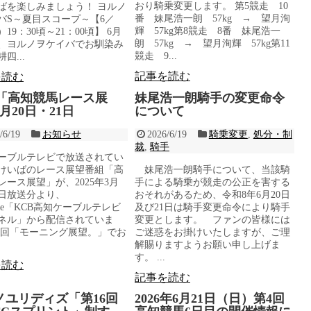
おり騎乗変更します。 第5競走 10
ばを楽しみましょう！ ヨルノ
番 妹尾浩一朗 57kg → 望月洵
バS～夏目スコープ～【6／
輝 57kg第8競走 8番 妹尾浩一
）19：30頃～21：00頃】 6月
朗 57kg → 望月洵輝 57kg第11
は、ヨルノヲケイバでお馴染み
競走 9...
四...
記事を読む
を読む
B「高知競馬レース展
妹尾浩一朗騎手の変更命令
月20日・21日
について
/6/19
お知らせ
2026/6/19
騎乗変更
,
処分・制
裁
,
騎手
ーブルテレビで放送されてい
けいばのレース展望番組「高
妹尾浩一朗騎手について、当該騎
レース展望」が、2025年3月
手による騎乗が競走の公正を害する
25日放送分より、
おそれがあるため、令和8年6月20日
ube「KCB高知ケーブルテレビ
及び21日は騎手変更命令により騎手
ネル」から配信されていま
変更とします。 ファンの皆様には
毎回「モーニング展望。」でお
ご迷惑をお掛けいたしますが、ご理
解賜りますようお願い申し上げま
す。 ...
を読む
記事を読む
ノユリディズ「第16回
2026年6月21日（日）第4回