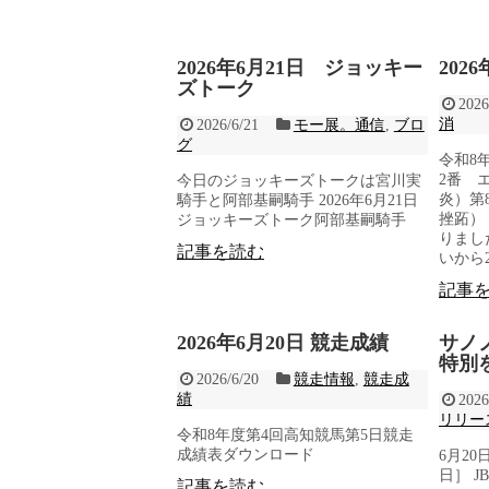
2026年6月21日 ジョッキー
202
ズトーク
2026
消
2026/6/21
モー展。通信
,
ブロ
グ
令和8
2番 
今日のジョッキーズトークは宮川実
炎）第
騎手と阿部基嗣騎手 2026年6月21日
挫跖）
ジョッキーズトーク阿部基嗣騎手
りまし
記事を読む
いから
記事
2026年6月20日 競走成績
サノ
特別
2026/6/20
競走情報
,
競走成
績
2026
リリー
令和8年度第4回高知競馬第5日競走
成績表ダウンロード
6月2
日］ 
記事を読む