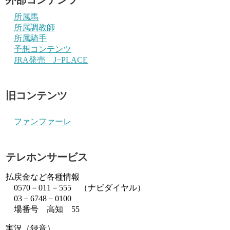
所属馬
所属調教師
所属騎手
予想コンテンツ
JRA発売 J−PLACE
旧コンテンツ
ファンファーレ
テレホンサービス
払戻金など各種情報
0570－011－555 （ナビダイヤル）
03－6748－0100
場番号 高知 55
実況（録音）