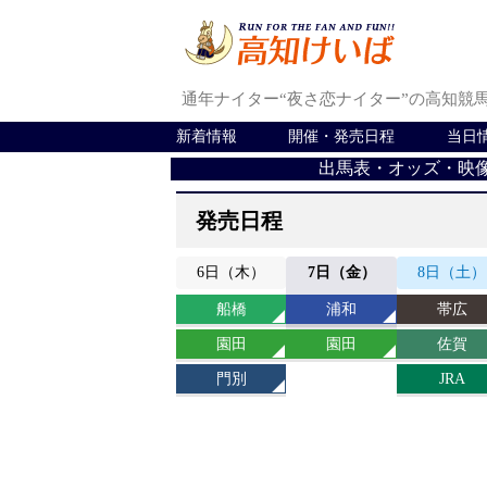
通年ナイター“夜さ恋ナイター”の高知競
新着情報
開催・発売日程
当日
出馬表・オッズ・映
発売日程
6
日
（木）
7
日
（金）
8
日
（土）
船橋
浦和
帯広
園田
園田
佐賀
門別
JRA