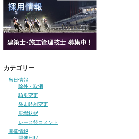
カテゴリー
当日情報
除外・取消
騎乗変更
発走時刻変更
馬場状態
レース後コメント
開催情報
開催日程