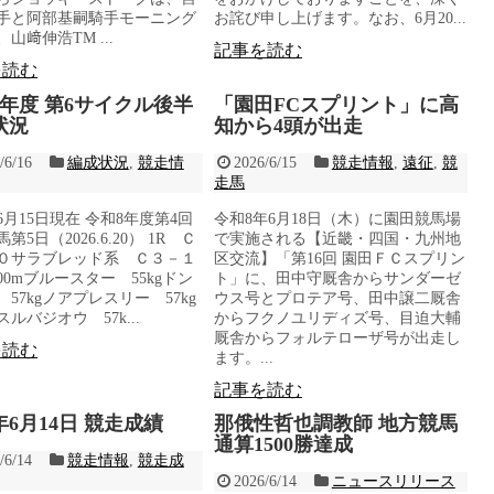
手と阿部基嗣騎手モーニング
お詫び申し上げます。なお、6月20...
山﨑伸浩TM ...
記事を読む
を読む
8年度 第6サイクル後半
「園田FCスプリント」に高
状況
知から4頭が出走
/6/16
編成状況
,
競走情
2026/6/15
競走情報
,
遠征
,
競
走馬
年6月15日現在 令和8年度第4回
令和8年6月18日（木）に園田競馬場
第5日（2026.6.20） 1R Ｃ
で実施される【近畿・四国・九州地
０サラブレッド系 Ｃ３－１
区交流】「第16回 園田ＦＣスプリン
00mブルースター 55kgドン
ト」に、田中守厩舎からサンダーゼ
57kgノアプレスリー 57kg
ウス号とプロテア号、田中譲二厩舎
ルバジオウ 57k...
からフクノユリディズ号、目迫大輔
厩舎からフォルテローザ号が出走し
を読む
ます。...
記事を読む
6年6月14日 競走成績
那俄性哲也調教師 地方競馬
通算1500勝達成
/6/14
競走情報
,
競走成
2026/6/14
ニュースリリース